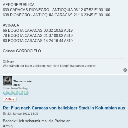
g
AEROREPUBLICA
639 CARACAS RIONEGRO - ANTIOQUIA 06:12 07:52 E190 106
638 RIONEGRO - ANTIOQUIA CARACAS 21:16 23:45 E190 106
AVINACA
66 BOGOTA CARACAS 08:32 10:52 A319
78 BOGOTA CARACAS 21:37 00:02 A319
80 BOGOTA CARACAS 14:24 16:44 A319
Grüsse GORDOCIELO
Chévere
Wer kämpft der kann verlieren, wer nicht kämpft hat schon verloren.
Themenstarter
afear
Kolumbien-Neuling
Offline
Re: Flug nach Caracas von beliebiger Stadt in Kolumbien aus
B
23. Januar 2011, 18:36
e
i
Bedankt! Ich schaumir mal die Preise an.
t
Armin
r