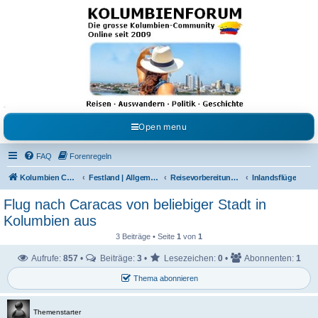
Kolumbienforum - Das
grosse Forum der
Freunde Kolumbiens
Reisen, Auswandern, Kultur, Politik, Geschichte und Visum in Kolumbien und Venezuela.
Austausch, Erfahrungen und Gemeinschaft im Kolumbienforum
Open menu
FAQ
Forenregeln
Kolumbien Community
Festland | Allgemeine Fragen
Reisevorbereitungen & Reiseerfahrungen
Inlandsflüge
Flug nach Caracas von beliebiger Stadt in
Kolumbien aus
3 Beiträge • Seite
1
von
1
Aufrufe:
857
•
Beiträge:
3
•
Lesezeichen:
0
•
Abonnenten:
1
Thema abonnieren
Themenstarter