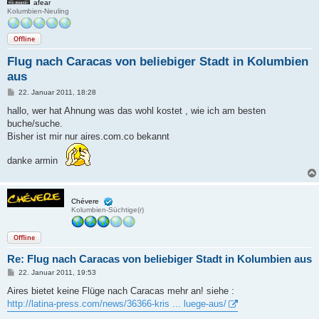
afear
Kolumbien-Neuling
Offline
Flug nach Caracas von beliebiger Stadt in Kolumbien
aus
B
22. Januar 2011, 18:28
e
i
hallo, wer hat Ahnung was das wohl kostet , wie ich am besten
t
buche/suche.
r
a
Bisher ist mir nur aires.com.co bekannt
g
danke armin
Chévere
Kolumbien-Süchtige(r)
Offline
Re: Flug nach Caracas von beliebiger Stadt in Kolumbien aus
B
22. Januar 2011, 19:53
e
i
Aires bietet keine Flüge nach Caracas mehr an! siehe :
t
http://latina-press.com/news/36366-kris ... luege-aus/
r
a