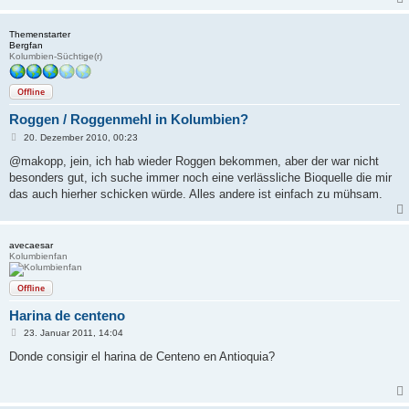
g
Themenstarter
Bergfan
Kolumbien-Süchtige(r)
Offline
Roggen / Roggenmehl in Kolumbien?
B
20. Dezember 2010, 00:23
e
i
@makopp, jein, ich hab wieder Roggen bekommen, aber der war nicht
t
besonders gut, ich suche immer noch eine verlässliche Bioquelle die mir
r
a
das auch hierher schicken würde. Alles andere ist einfach zu mühsam.
g
avecaesar
Kolumbienfan
Offline
Harina de centeno
B
23. Januar 2011, 14:04
e
i
Donde consigir el harina de Centeno en Antioquia?
t
r
a
g