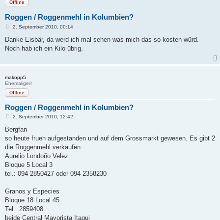
Offline
Roggen / Roggenmehl in Kolumbien?
B
2. September 2010, 00:14
e
i
Danke Eisbär, da werd ich mal sehen was mich das so kosten würd.
t
Noch hab ich ein Kilo übrig.
r
a
g
makopp5
Ehemalige/r
Offline
Roggen / Roggenmehl in Kolumbien?
B
2. September 2010, 12:42
e
i
Bergfan
t
so heute frueh aufgestanden und auf dem Grossmarkt gewesen. Es gibt 2
r
a
die Roggenmehl verkaufen:
g
Aurelio Londoño Velez
Bloque 5 Local 3
tel.: 094 2850427 oder 094 2358230
Granos y Especies
Bloque 18 Local 45
Tel.: 2859408
beide Central Mayorista Itagui