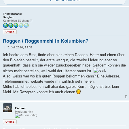
Thema abonnieren
Themenstarter
Bergfan
Kolumbien-Süchtige(r)
Offline
Roggen / Roggenmehl in Kolumbien?
B
5. Juli 2010, 12:32
e
i
Ich backe gern Brot, finde aber hier keinen Roggen. Hatte mal einen über
t
den Bioladen bestellt, der erste war gut, die zweite Lieferung aber so
r
a
grauenhaft, dass ich sie wieder zurückgegeben habe. Seitdem können die
g
nichts mehr bestellen, weil wohl der Liferant sauer ist.
Also, weiss wer wo ich guten Roggen bekommen kann? Eine Adresse,
Telefonnummer, website würde mir wirklich sehr helfen.
Mühe hab ich selber, ich will also das ganze Korn, möglichst bio, kein
Mehl. Mit Rezepten könnte ich auch dienen
Eisbaer
Moderator(in)
Offline