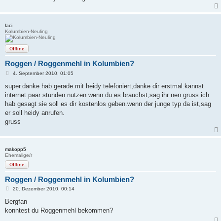
laci
Kolumbien-Neuling
Offline
Roggen / Roggenmehl in Kolumbien?
B
4. September 2010, 01:05
e
i
super.danke.hab gerade mit heidy telefoniert,danke dir erstmal.kannst
t
internet paar stunden nutzen wenn du es brauchst,sag ihr nen gruss ich
r
a
hab gesagt sie soll es dir kostenlos geben.wenn der junge typ da ist,sag
g
er soll heidy anrufen.
gruss
makopp5
Ehemalige/r
Offline
Roggen / Roggenmehl in Kolumbien?
B
20. Dezember 2010, 00:14
e
i
Bergfan
t
konntest du Roggenmehl bekommen?
r
a