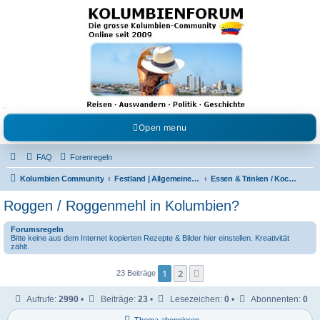
Kolumbienforum - Das
grosse Forum der
Freunde Kolumbiens
Reisen, Auswandern, Kultur, Politik, Geschichte und Visum in Kolumbien und Venezuela.
Austausch, Erfahrungen und Gemeinschaft im Kolumbienforum
Open menu
FAQ
Forenregeln
Kolumbien Community
Festland | Allgemeine Fragen
Essen & Trinken / Koch- Back & Rezeptecke
Roggen / Roggenmehl in Kolumbien?
Forumsregeln
Bitte keine aus dem Internet kopierten Rezepte & Bilder hier einstellen. Kreativität
zählt.
1
2
Nächste
23 Beiträge
Aufrufe:
2990
•
Beiträge:
23
•
Lesezeichen:
0
•
Abonnenten:
0