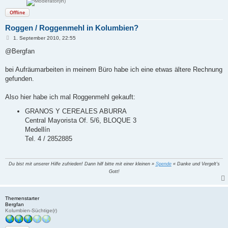
Offline
Roggen / Roggenmehl in Kolumbien?
B
1. September 2010, 22:55
e
i
@Bergfan
t
r
a
bei Aufräumarbeiten in meinem Büro habe ich eine etwas ältere Rechnung
g
gefunden.
Also hier habe ich mal Roggenmehl gekauft:
GRANOS Y CEREALES ABURRA
Central Mayorista Of. 5/6, BLOQUE 3
Medellín
Tel. 4 / 2852885
Du bist mit unserer Hilfe zufrieden! Dann hilf bitte mit einer kleinen »
Spende
« Danke und Vergelt's
Gott!
Themenstarter
Bergfan
Kolumbien-Süchtige(r)