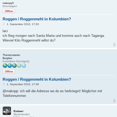
makopp5
Ehemalige/r
Offline
Roggen / Roggenmehl in Kolumbien?
B
1. September 2010, 17:03
e
i
laci
t
ich flieg morgen nach Santa Marta und komme auch nach Taganga.
r
a
Wieviel Kilo Roggenmehl willst du?
g
Themenstarter
Bergfan
Kolumbien-Süchtige(r)
Offline
Roggen / Roggenmehl in Kolumbien?
B
1. September 2010, 17:06
e
i
@makopp: ich will die Adresse wo du es herkriegst! Möglichst mit
t
Telefonnummer.
r
a
g
Eisbaer
Moderator(in)