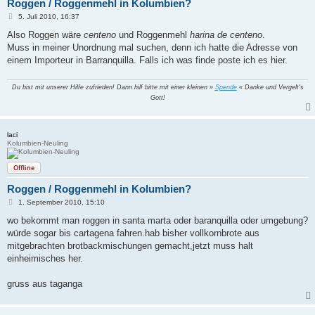
Roggen / Roggenmehl in Kolumbien?
B
5. Juli 2010, 16:37
e
i
Also Roggen wäre
centeno
und Roggenmehl
harina de centeno
.
t
Muss in meiner Unordnung mal suchen, denn ich hatte die Adresse von
r
a
einem Importeur in Barranquilla. Falls ich was finde poste ich es hier.
g
Du bist mit unserer Hilfe zufrieden! Dann hilf bitte mit einer kleinen »
Spende
« Danke und Vergelt's
Gott!
laci
Kolumbien-Neuling
Offline
Roggen / Roggenmehl in Kolumbien?
B
1. September 2010, 15:10
e
i
wo bekommt man roggen in santa marta oder baranquilla oder umgebung?
t
würde sogar bis cartagena fahren.hab bisher vollkornbrote aus
r
a
mitgebrachten brotbackmischungen gemacht,jetzt muss halt
g
einheimisches her.
gruss aus taganga