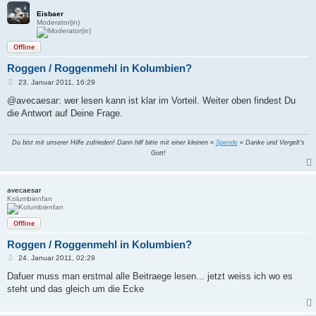
Eisbaer
Moderator(in)
Offline
Roggen / Roggenmehl in Kolumbien?
B
23. Januar 2011, 16:29
e
i
@avecaesar: wer lesen kann ist klar im Vorteil. Weiter oben findest Du
t
die Antwort auf Deine Frage.
r
a
g
Du bist mit unserer Hilfe zufrieden! Dann hilf bitte mit einer kleinen »
Spende
« Danke und Vergelt's
Gott!
avecaesar
Kolumbienfan
Offline
Roggen / Roggenmehl in Kolumbien?
B
24. Januar 2011, 02:29
e
i
Dafuer muss man erstmal alle Beitraege lesen... jetzt weiss ich wo es
t
steht und das gleich um die Ecke
r
a
g