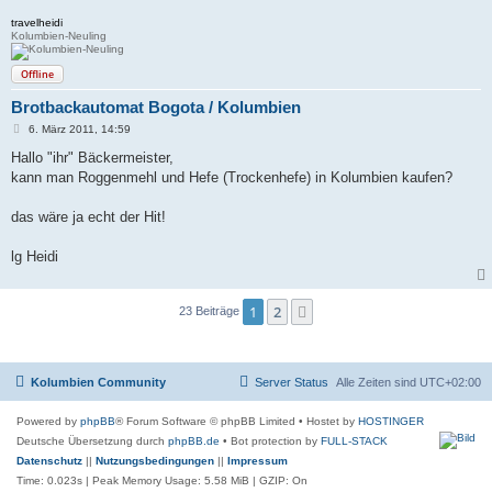
travelheidi
Kolumbien-Neuling
Offline
Brotbackautomat Bogota / Kolumbien
B
6. März 2011, 14:59
e
i
Hallo "ihr" Bäckermeister,
t
kann man Roggenmehl und Hefe (Trockenhefe) in Kolumbien kaufen?
r
a
g
das wäre ja echt der Hit!
lg Heidi
1
2
Nächste
23 Beiträge
Kolumbien Community
Server Status
Alle Zeiten sind
UTC+02:00
Powered by
phpBB
® Forum Software © phpBB Limited
• Hostet by
HOSTINGER
Deutsche Übersetzung durch
phpBB.de
• Bot protection by
FULL-STACK
Datenschutz
||
Nutzungsbedingungen
||
Impressum
Time: 0.023s
| Peak Memory Usage: 5.58 MiB | GZIP: On