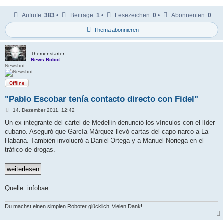
Aufrufe:
383
•
Beiträge:
1
•
Lesezeichen:
0
•
Abonnenten:
0
Thema abonnieren
Themenstarter
News Robot
Newsbot
Offline
"Pablo Escobar tenía contacto directo con Fidel"
B
14. Dezember 2011, 12:42
e
i
Un ex integrante del cártel de Medellín denunció los vínculos con el líder
t
cubano. Aseguró que García Márquez llevó cartas del capo narco a La
r
a
Habana. También involucró a Daniel Ortega y a Manuel Noriega en el
g
tráfico de drogas.
Quelle: infobae
Du machst einen simplen Roboter glücklich. Vielen Dank!