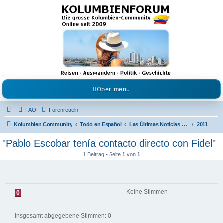
Kolumbienforum - Das
grosse Forum der
Freunde Kolumbiens
Reisen, Auswandern, Kultur, Politik, Geschichte und Visum in Kolumbien und Venezuela.
Austausch, Erfahrungen und Gemeinschaft im Kolumbienforum
Open menu
FAQ
Forenregeln
Kolumbien Community
Todo en Español
Las Últimas Noticias en Español
2011
"Pablo Escobar tenía contacto directo con Fidel"
1 Beitrag • Seite
1
von
1
Keine Stimmen
0
Insgesamt abgegebene Stimmen:
0