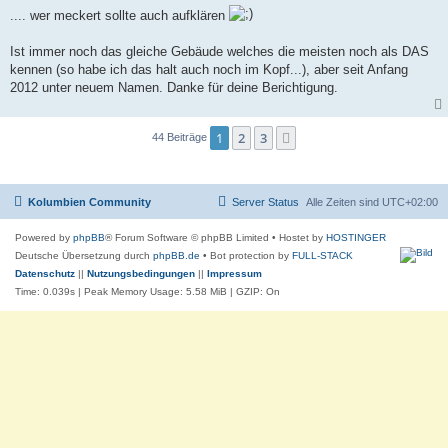
i
.... wer meckert sollte auch aufklären
t
r
a
Ist immer noch das gleiche Gebäude welches die meisten noch als DAS
g
kennen (so habe ich das halt auch noch im Kopf...), aber seit Anfang
2012 unter neuem Namen. Danke für deine Berichtigung.
1
2
3
Nächste
44 Beiträge
Kolumbien Community
Server Status
Alle Zeiten sind
UTC+02:00
Powered by
phpBB
® Forum Software © phpBB Limited
• Hostet by
HOSTINGER
Deutsche Übersetzung durch
phpBB.de
• Bot protection by
FULL-STACK
Datenschutz
||
Nutzungsbedingungen
||
Impressum
Time: 0.039s
| Peak Memory Usage: 5.58 MiB | GZIP: On