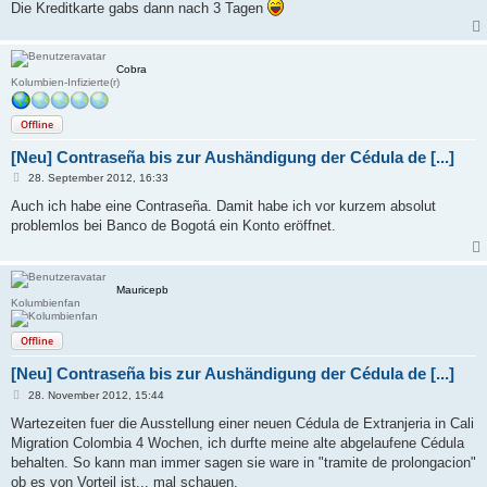
Die Kreditkarte gabs dann nach 3 Tagen
Cobra
Kolumbien-Infizierte(r)
Offline
[Neu] Contraseña bis zur Aushändigung der Cédula de [...]
B
28. September 2012, 16:33
e
i
Auch ich habe eine Contraseña. Damit habe ich vor kurzem absolut
t
problemlos bei Banco de Bogotá ein Konto eröffnet.
r
a
g
Mauricepb
Kolumbienfan
Offline
[Neu] Contraseña bis zur Aushändigung der Cédula de [...]
B
28. November 2012, 15:44
e
i
Wartezeiten fuer die Ausstellung einer neuen Cédula de Extranjeria in Cali
t
Migration Colombia 4 Wochen, ich durfte meine alte abgelaufene Cédula
r
a
behalten. So kann man immer sagen sie ware in "tramite de prolongacion"
g
ob es von Vorteil ist... mal schauen.