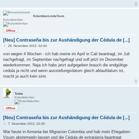
KolumbienLindaTours
Kolumbienfan
Offline
[Neu] Contraseña bis zur Aushändigung der Cédula de [...]
B
29. November 2012, 02:44
e
i
von wegen 4 Wochen - ich hab meine im April in Cali beantragt, im Juli
t
nachgefragt, im September nachgefragt und soll jetzt im Dezember
r
a
wiederkommen. Naja ich habs jetzt aufgegeben brauch die endgültige
g
cedula ja nicht und wenn ausstellungsdatum gleich ablaufdatum ist,
macht ja auch kein sinn.
Toska
Kolumbienfan
Offline
[Neu] Contraseña bis zur Aushändigung der Cédula de [...]
B
7. Dezember 2012, 02:20
e
i
War heute in Armenia bei Migracion Colombia und hab mein Ehegatten-
t
Visum abstempeln lassen und die Cédula de extranjería beantragt.
r