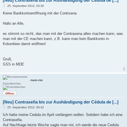
[Neu] Contraseña bis zur Aushändigung der Cédula de [...]
B
25. September 2012, 03:30
e
i
Keine Bankkontoeröffnung mit der Contrsena
t
r
a
Hallo an Alle,
g
es stimmt so nicht, das man mit der Contrasena alles machen kann, was
man mit der CE machen kann, z.B. kann man kein Bankkonto in
Kolumbien damit eröffnen!
Gruß,
GSS in MDE
mario-mio
Kolumbienfan
Offline
[Neu] Contraseña bis zur Aushändigung der Cédula de [...]
B
25. September 2012, 06:42
e
i
Ich hatte meine Cedula im April verlängern wollen. Seitdem habe ich eine
t
Contraseña.
r
a
Auf Nachfrage letzte Woche sagte man mir, ich werde die neue Cedula