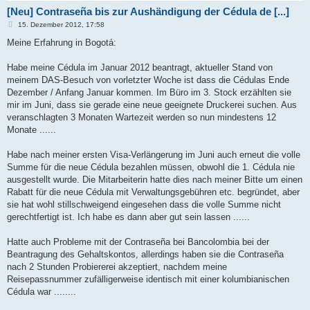
[Neu] Contraseña bis zur Aushändigung der Cédula de [...]
B
15. Dezember 2012, 17:58
e
i
Meine Erfahrung in Bogotá:
t
r
a
Habe meine Cédula im Januar 2012 beantragt, aktueller Stand von
g
meinem DAS-Besuch von vorletzter Woche ist dass die Cédulas Ende
Dezember / Anfang Januar kommen. Im Büro im 3. Stock erzählten sie
mir im Juni, dass sie gerade eine neue geeignete Druckerei suchen. Aus
veranschlagten 3 Monaten Wartezeit werden so nun mindestens 12
Monate ......
Habe nach meiner ersten Visa-Verlängerung im Juni auch erneut die volle
Summe für die neue Cédula bezahlen müssen, obwohl die 1. Cédula nie
ausgestellt wurde. Die Mitarbeiterin hatte dies nach meiner Bitte um einen
Rabatt für die neue Cédula mit Verwaltungsgebühren etc. begründet, aber
sie hat wohl stillschweigend eingesehen dass die volle Summe nicht
gerechtfertigt ist. Ich habe es dann aber gut sein lassen ......
Hatte auch Probleme mit der Contraseña bei Bancolombia bei der
Beantragung des Gehaltskontos, allerdings haben sie die Contraseña
nach 2 Stunden Probiererei akzeptiert, nachdem meine
Reisepassnummer zufälligerweise identisch mit einer kolumbianischen
Cédula war ........