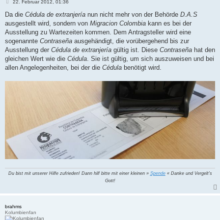
B
22. Februar 2012, 01:36
e
i
Da die
Cédula de extranjería
nun nicht mehr von der Behörde
D.A.S
t
ausgestellt wird, sondern von
Migracion Colombia
kann es bei der
r
a
Ausstellung zu Wartezeiten kommen. Dem Antragsteller wird eine
g
sogenannte
Contraseña
ausgehändigt, die vorübergehend bis zur
Ausstellung der
Cédula de extranjería
gültig ist. Diese
Contraseña
hat den
gleichen Wert wie die
Cédula
. Sie ist gültig, um sich auszuweisen und bei
allen Angelegenheiten, bei der die
Cédula
benötigt wird.
Du bist mit unserer Hilfe zufrieden! Dann hilf bitte mit einer kleinen »
Spende
« Danke und Vergelt's
Gott!
brahms
Kolumbienfan