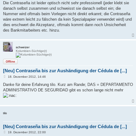
Die Contraseña ist leider optisch nicht sehr professionell (jeder klebt sie
danach selbst zusammen und schweisst sie danach selbst ein; die
Nummer wird oftmals beim Vorlegen nicht direkt erkannt; die Contraseña
wäre extrem leicht zu fälschen da kein Spezialpapier verwendet wird) und
dies erschwert die Akzeptanz, oftmals kommt dann noch Unsicherheit
des Bankmitarbeiters etc. hinzu.
schweizer
Kolumbien-Süchtige(r)
Offline
[Neu] Contraseña bis zur Aushändigung der Cédula de [...]
B
18. Dezember 2012, 14:46
e
i
Danke für deine Erfahrung tilo. Kurz am Rande; DAS = DEPARTAMENTO
t
ADMINISTRATIVO DE SEGURIDAD gibt es schon lange nicht mehr
r
a
g
tilo
[Neu] Contraseña bis zur Aushändigung der Cédula de [...]
B
19. Dezember 2012, 22:00
e