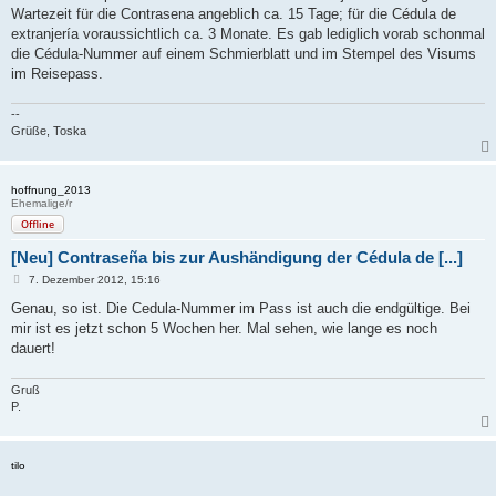
a
Wartezeit für die Contrasena angeblich ca. 15 Tage; für die Cédula de
g
extranjería voraussichtlich ca. 3 Monate. Es gab lediglich vorab schonmal
die Cédula-Nummer auf einem Schmierblatt und im Stempel des Visums
im Reisepass.
--
Grüße, Toska
hoffnung_2013
Ehemalige/r
Offline
[Neu] Contraseña bis zur Aushändigung der Cédula de [...]
B
7. Dezember 2012, 15:16
e
i
Genau, so ist. Die Cedula-Nummer im Pass ist auch die endgültige. Bei
t
mir ist es jetzt schon 5 Wochen her. Mal sehen, wie lange es noch
r
a
dauert!
g
Gruß
P.
tilo