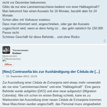
g
nicht vor Dezember bekommen.
Gibts da nur eine Laminiermaschiene bedient von einer Halbtagskraft?
Man bekommt hier einen Ausweis für 16 Monate, bezahlt aber für 24
Monate.
Schon alles mit Vorkasse sowieso.
Dass man informiert wird, angeschrieben, oder gar der Ausweis
zugeschickt wird, wenn er denn fertig ist... das geht natürlich für 150.000
Pesos nicht
Schönes Geschäft für diese Behörde... und ohne Risiko
Themenstarter
Eisbaer
Moderator(in)
Offline
[Neu] Contraseña bis zur Aushändigung der Cédula de [...]
B
25. September 2012, 13:23
e
i
Zur Ausstellung einer
Cédula de Extranjeria
wird etwas mehr verwendet
t
als nur eine "Laminiermaschiene" und eine "Halbtagskraft". Eine ganze
r
a
Behörde wurde aufgelöst (
DAS
) und eine neue aufgesetzt (
Migration
g
Colombia
). Wie ich schon im ersten Beitrag schrieb, kann es zu
Wartezeiten bei Ausstellung einer neuen
Cédula de Extranjeria
kommen.
Neue Maschinen wurden angeschafft, das Personal muss eingearbeitet