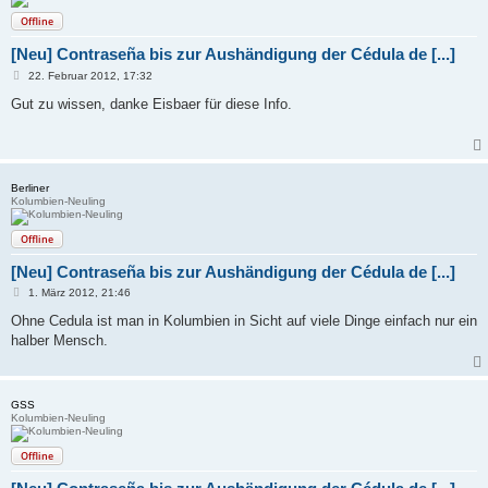
Offline
[Neu] Contraseña bis zur Aushändigung der Cédula de [...]
B
22. Februar 2012, 17:32
e
i
Gut zu wissen, danke Eisbaer für diese Info.
t
r
a
g
Berliner
Kolumbien-Neuling
Offline
[Neu] Contraseña bis zur Aushändigung der Cédula de [...]
B
1. März 2012, 21:46
e
i
Ohne Cedula ist man in Kolumbien in Sicht auf viele Dinge einfach nur ein
t
halber Mensch.
r
a
g
GSS
Kolumbien-Neuling
Offline