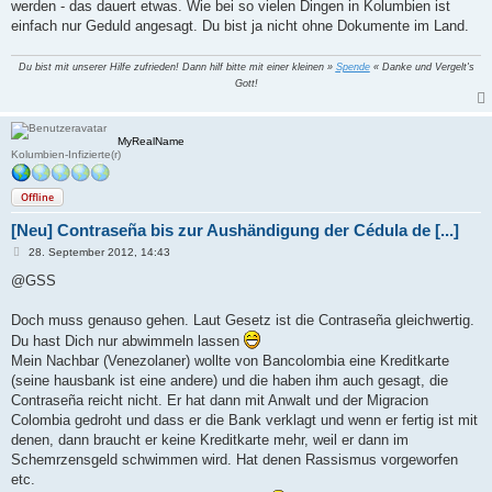
werden - das dauert etwas. Wie bei so vielen Dingen in Kolumbien ist
einfach nur Geduld angesagt. Du bist ja nicht ohne Dokumente im Land.
Du bist mit unserer Hilfe zufrieden! Dann hilf bitte mit einer kleinen »
Spende
« Danke und Vergelt's
Gott!
MyRealName
Kolumbien-Infizierte(r)
Offline
[Neu] Contraseña bis zur Aushändigung der Cédula de [...]
B
28. September 2012, 14:43
e
i
@GSS
t
r
a
Doch muss genauso gehen. Laut Gesetz ist die Contraseña gleichwertig.
g
Du hast Dich nur abwimmeln lassen
Mein Nachbar (Venezolaner) wollte von Bancolombia eine Kreditkarte
(seine hausbank ist eine andere) und die haben ihm auch gesagt, die
Contraseña reicht nicht. Er hat dann mit Anwalt und der Migracion
Colombia gedroht und dass er die Bank verklagt und wenn er fertig ist mit
denen, dann braucht er keine Kreditkarte mehr, weil er dann im
Schemrzensgeld schwimmen wird. Hat denen Rassismus vorgeworfen
etc.