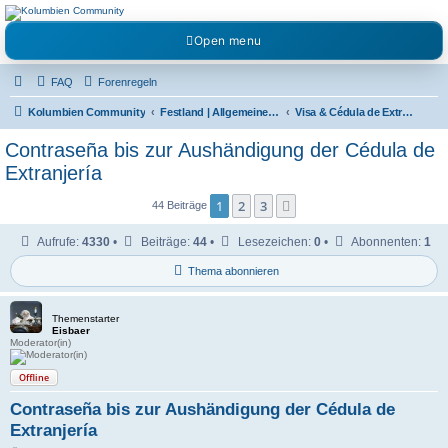
Kolumbienforum - Das
Open menu
grosse Forum der
Freunde Kolumbiens
FAQ
Forenregeln
Reisen, Auswandern, Kultur, Politik, Geschichte und Visum in Kolumbien und Venezuela.
Austausch, Erfahrungen und Gemeinschaft im Kolumbienforum
Kolumbien Community
Festland | Allgemeine Fragen
Visa & Cédula de Extranjería
Contraseña bis zur Aushändigung der Cédula de
Extranjería
1
2
3
Nächste
44 Beiträge
Aufrufe:
4330
•
Beiträge:
44
•
Lesezeichen:
0
•
Abonnenten:
1
Thema abonnieren
Themenstarter
Eisbaer
Moderator(in)
Offline
Contraseña bis zur Aushändigung der Cédula de
Extranjería