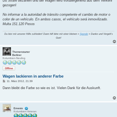
Du Strafe bezahlen und der Wagen wird vorübergehend aus dem Verkehr
gezogen!
No informar a la autoridad de tránsito competente el cambio de motor o
color de un vehículo. En ambos casos, el vehículo será inmovilizado.
Multa 151.120 Pesos
Du bist mit unserer Hilfe zufrieden! Dann hilf bitte mit einer kleinen »
Spende
« Danke und Vergelt's
Gott!
Themenstarter
Berliner
Kolumbien-Neuling
Offline
Wagen lackieren in anderer Farbe
B
11. März 2012, 21:39
e
i
Dann bleibt die Farbe so wie es ist. Vielen Dank für die Auskunft.
t
r
a
g
Ernesto
Kolumbien-Veteran