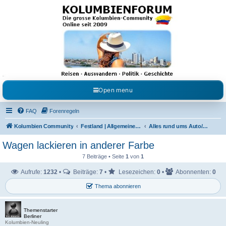
Kolumbienforum - Das
grosse Forum der
Freunde Kolumbiens
Reisen, Auswandern, Kultur, Politik, Geschichte und Visum in Kolumbien und Venezuela.
Austausch, Erfahrungen und Gemeinschaft im Kolumbienforum
Open menu
FAQ
Forenregeln
Kolumbien Community
Festland | Allgemeine Fragen
Alles rund ums Auto/Motorrad
Wagen lackieren in anderer Farbe
7 Beiträge • Seite
1
von
1
Aufrufe:
1232
•
Beiträge:
7
•
Lesezeichen:
0
•
Abonnenten:
0
Thema abonnieren
Themenstarter
Berliner
Kolumbien-Neuling