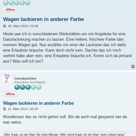
Offline
Wagen lackieren in anderer Farbe
B
10. März 2012, 23:38
e
i
Heute war ich in verschiedenen Werkstätten um mir Angebote für eine
t
Ganzlackierung machen zu lassen. Eine hellere, frischere Farbe täte
r
a
meinem Wagen gut. Nun erzählte mir einer der Lackierer das ich dafür
g
eine Erlaubnis brauche. Kann doch nicht sein. Dachte das ich mich
verhört habe aber nein, eine Erlaubnis brauche ich. Kennt sich da jemand
aus? Was soll ich tun?
ColombiaOnline
Kolumbien-Süchtige(r)
Offline
Wagen lackieren in anderer Farbe
B
11. März 2012, 02:14
e
i
Wundersam das es nicht gehen soll. Bin da auch mal gespannt wer da
t
was weiss.
r
a
g
„Wer fragt, ist ein Narr für eine Minute. Wer nicht fragt, ist ein Narr sein Leben lang.“