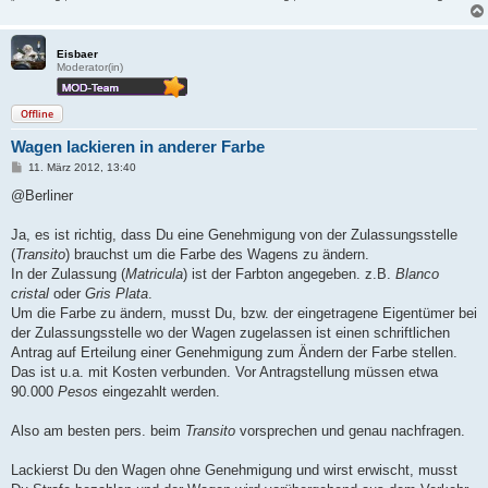
Eisbaer
Moderator(in)
Offline
Wagen lackieren in anderer Farbe
B
11. März 2012, 13:40
e
i
@Berliner
t
r
a
Ja, es ist richtig, dass Du eine Genehmigung von der Zulassungsstelle
g
(
Transito
) brauchst um die Farbe des Wagens zu ändern.
In der Zulassung (
Matricula
) ist der Farbton angegeben. z.B.
Blanco
cristal
oder
Gris Plata
.
Um die Farbe zu ändern, musst Du, bzw. der eingetragene Eigentümer bei
der Zulassungsstelle wo der Wagen zugelassen ist einen schriftlichen
Antrag auf Erteilung einer Genehmigung zum Ändern der Farbe stellen.
Das ist u.a. mit Kosten verbunden. Vor Antragstellung müssen etwa
90.000
Pesos
eingezahlt werden.
Also am besten pers. beim
Transito
vorsprechen und genau nachfragen.
Lackierst Du den Wagen ohne Genehmigung und wirst erwischt, musst