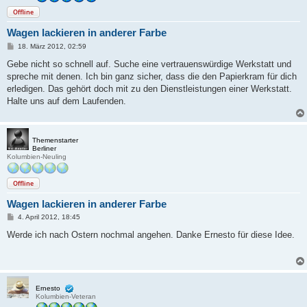
Offline
Wagen lackieren in anderer Farbe
B
18. März 2012, 02:59
e
i
Gebe nicht so schnell auf. Suche eine vertrauenswürdige Werkstatt und
t
spreche mit denen. Ich bin ganz sicher, dass die den Papierkram für dich
r
a
erledigen. Das gehört doch mit zu den Dienstleistungen einer Werkstatt.
g
Halte uns auf dem Laufenden.
Themenstarter
Berliner
Kolumbien-Neuling
Offline
Wagen lackieren in anderer Farbe
B
4. April 2012, 18:45
e
i
Werde ich nach Ostern nochmal angehen. Danke Ernesto für diese Idee.
t
r
a
g
Ernesto
Kolumbien-Veteran