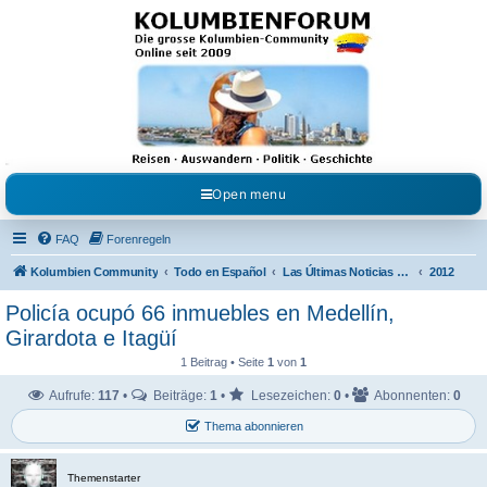
Kolumbienforum - Das
grosse Forum der
Freunde Kolumbiens
Reisen, Auswandern, Kultur, Politik, Geschichte und Visum in Kolumbien und Venezuela.
Austausch, Erfahrungen und Gemeinschaft im Kolumbienforum
Open menu
FAQ
Forenregeln
Kolumbien Community
Todo en Español
Las Últimas Noticias en Español
2012
Policía ocupó 66 inmuebles en Medellín,
Girardota e Itagüí
1 Beitrag • Seite
1
von
1
Aufrufe:
117
•
Beiträge:
1
•
Lesezeichen:
0
•
Abonnenten:
0
Thema abonnieren
Themenstarter