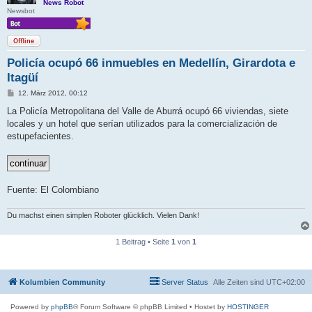
News Robot
Newsbot
Offline
Policía ocupó 66 inmuebles en Medellín, Girardota e
Itagüí
B
12. März 2012, 00:12
e
i
La Policía Metropolitana del Valle de Aburrá ocupó 66 viviendas, siete
t
locales y un hotel que serían utilizados para la comercialización de
r
a
estupefacientes.
g
Fuente: El Colombiano
Du machst einen simplen Roboter glücklich. Vielen Dank!
1 Beitrag • Seite
1
von
1
Kolumbien Community
Server Status
Alle Zeiten sind
UTC+02:00
Powered by
phpBB
® Forum Software © phpBB Limited
• Hostet by
HOSTINGER