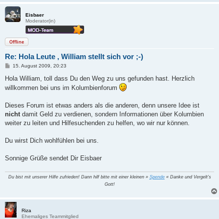
Eisbaer
Moderator(in)
Offline
Re: Hola Leute , William stellt sich vor ;-)
B
15. August 2009, 20:23
e
i
Hola William, toll dass Du den Weg zu uns gefunden hast. Herzlich
t
willkommen bei uns im Kolumbienforum
r
a
g
Dieses Forum ist etwas anders als die anderen, denn unsere Idee ist
nicht
damit Geld zu verdienen, sondern Informationen über Kolumbien
weiter zu leiten und Hilfesuchenden zu helfen, wo wir nur können.
Du wirst Dich wohlfühlen bei uns.
Sonnige Grüße sendet Dir Eisbaer
Du bist mit unserer Hilfe zufrieden! Dann hilf bitte mit einer kleinen »
Spende
« Danke und Vergelt's
Gott!
Riza
Ehemaliges Teammitglied