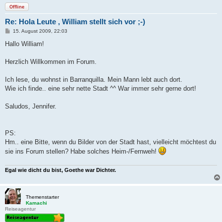
Offline
Re: Hola Leute , William stellt sich vor ;-)
B
15. August 2009, 22:03
e
i
Hallo William!
t
r
a
Herzlich Willkommen im Forum.
g
Ich lese, du wohnst in Barranquilla. Mein Mann lebt auch dort.
Wie ich finde.. eine sehr nette Stadt ^^ War immer sehr gerne dort!
Saludos, Jennifer.
PS:
Hm.. eine Bitte, wenn du Bilder von der Stadt hast, vielleicht möchtest du
sie ins Forum stellen? Habe solches Heim-/Fernweh!
Egal wie dicht du bist, Goethe war Dichter.
Themenstarter
Kamachi
Reiseagentur