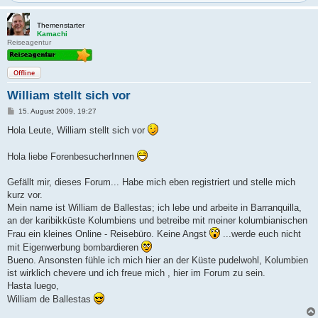
Themenstarter
Kamachi
Reiseagentur
Offline
William stellt sich vor
B
15. August 2009, 19:27
e
i
Hola Leute, William stellt sich vor
t
r
a
Hola liebe ForenbesucherInnen
g
Gefällt mir, dieses Forum... Habe mich eben registriert und stelle mich
kurz vor.
Mein name ist William de Ballestas; ich lebe und arbeite in Barranquilla,
an der karibikküste Kolumbiens und betreibe mit meiner kolumbianischen
Frau ein kleines Online - Reisebüro. Keine Angst
...werde euch nicht
mit Eigenwerbung bombardieren
Bueno. Ansonsten fühle ich mich hier an der Küste pudelwohl, Kolumbien
ist wirklich chevere und ich freue mich , hier im Forum zu sein.
Hasta luego,
William de Ballestas