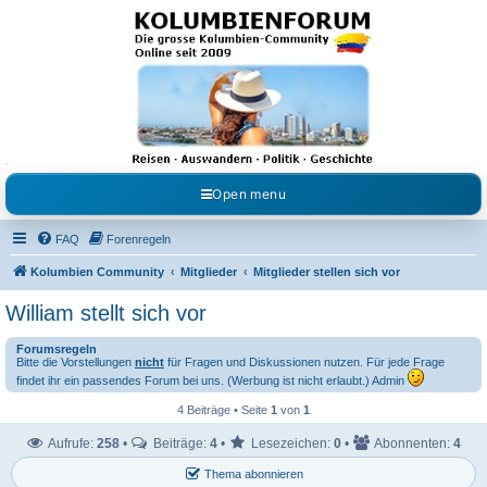
Kolumbienforum - Das
grosse Forum der
Freunde Kolumbiens
Reisen, Auswandern, Kultur, Politik, Geschichte und Visum in Kolumbien und Venezuela.
Austausch, Erfahrungen und Gemeinschaft im Kolumbienforum
Open menu
FAQ
Forenregeln
Kolumbien Community
Mitglieder
Mitglieder stellen sich vor
William stellt sich vor
Forumsregeln
Bitte die Vorstellungen
nicht
für Fragen und Diskussionen nutzen. Für jede Frage
findet ihr ein passendes Forum bei uns. (Werbung ist nicht erlaubt.) Admin
4 Beiträge • Seite
1
von
1
Aufrufe:
258
•
Beiträge:
4
•
Lesezeichen:
0
•
Abonnenten:
4
Thema abonnieren