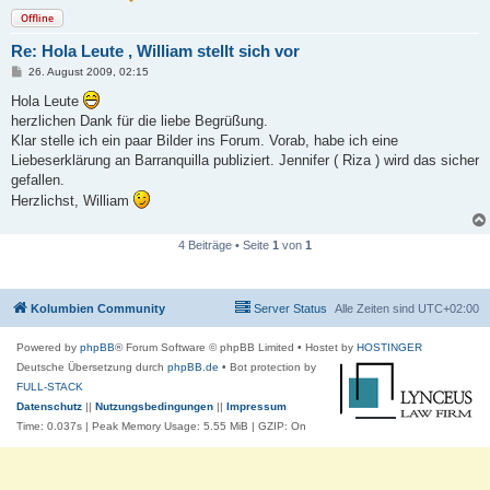
Offline
Re: Hola Leute , William stellt sich vor
B
26. August 2009, 02:15
e
i
Hola Leute
t
herzlichen Dank für die liebe Begrüßung.
r
a
Klar stelle ich ein paar Bilder ins Forum. Vorab, habe ich eine
g
Liebeserklärung an Barranquilla publiziert. Jennifer ( Riza ) wird das sicher
gefallen.
Herzlichst, William
4 Beiträge • Seite
1
von
1
Kolumbien Community
Server Status
Alle Zeiten sind
UTC+02:00
Powered by
phpBB
® Forum Software © phpBB Limited
• Hostet by
HOSTINGER
Deutsche Übersetzung durch
phpBB.de
• Bot protection by
FULL-STACK
Datenschutz
||
Nutzungsbedingungen
||
Impressum
Time: 0.037s
| Peak Memory Usage: 5.55 MiB | GZIP: On