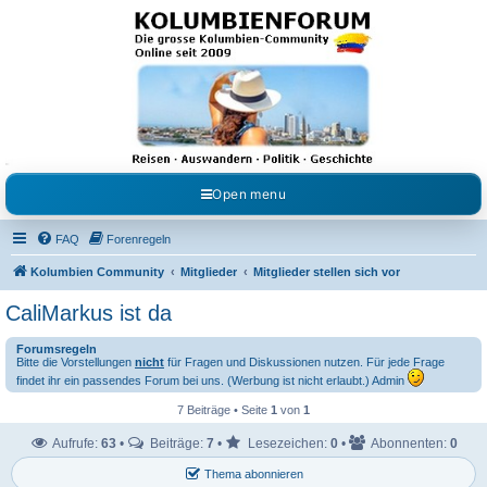
Kolumbienforum - Das
grosse Forum der
Freunde Kolumbiens
Reisen, Auswandern, Kultur, Politik, Geschichte und Visum in Kolumbien und Venezuela.
Austausch, Erfahrungen und Gemeinschaft im Kolumbienforum
Open menu
FAQ
Forenregeln
Kolumbien Community
Mitglieder
Mitglieder stellen sich vor
CaliMarkus ist da
Forumsregeln
Bitte die Vorstellungen
nicht
für Fragen und Diskussionen nutzen. Für jede Frage
findet ihr ein passendes Forum bei uns. (Werbung ist nicht erlaubt.) Admin
7 Beiträge • Seite
1
von
1
Aufrufe:
63
•
Beiträge:
7
•
Lesezeichen:
0
•
Abonnenten:
0
Thema abonnieren