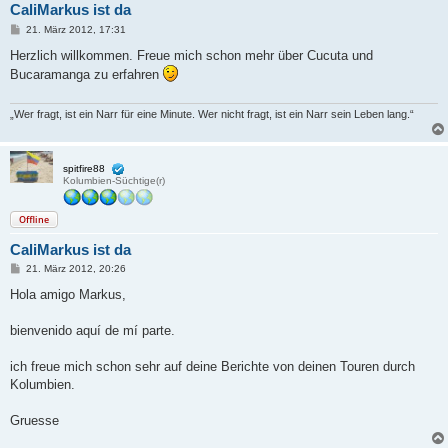
CaliMarkus ist da
B
21. März 2012, 17:31
e
i
Herzlich willkommen. Freue mich schon mehr über Cucuta und
t
Bucaramanga zu erfahren
r
a
g
„Wer fragt, ist ein Narr für eine Minute. Wer nicht fragt, ist ein Narr sein Leben lang.“
spitfire88
Kolumbien-Süchtige(r)
Offline
CaliMarkus ist da
B
21. März 2012, 20:26
e
i
Hola amigo Markus,
t
r
a
bienvenido aquí de mí parte.
g
ich freue mich schon sehr auf deine Berichte von deinen Touren durch
Kolumbien.
Gruesse