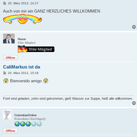
B
20. März 2012, 14:17
e
i
Auch von mir ein GANZ HERZLICHES WILLKOMMEN
t
r
a
g
Nasar
Elite Mitglied
Offline
CaliMarkus ist da
B
20. März 2012, 15:18
e
i
Bienvenido amigo
t
r
a
g
Fünf sind geladen, zehn sind gekommen, gieß Wasser zur Suppe, heiß alle willkommen.
ColombiaOnline
Kolumbien-Süchtige(r)
Offline