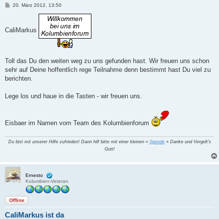
B
20. März 2012, 13:50
e
i
t
r
CaliMarkus
a
g
Toll das Du den weiten weg zu uns gefunden hast. Wir freuen uns schon
sehr auf Deine hoffentlich rege Teilnahme denn bestimmt hast Du viel zu
berichten.
Lege los und haue in die Tasten - wir freuen uns.
Eisbaer im Namen vom Team des Kolumbienforum
Du bist mit unserer Hilfe zufrieden! Dann hilf bitte mit einer kleinen »
Spende
« Danke und Vergelt's
Gott!
Ernesto
Kolumbien-Veteran
Offline
CaliMarkus ist da