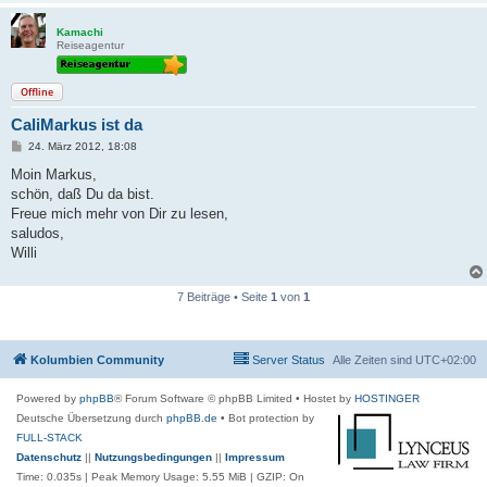
Kamachi
Reiseagentur
Offline
CaliMarkus ist da
B
24. März 2012, 18:08
e
i
Moin Markus,
t
schön, daß Du da bist.
r
a
Freue mich mehr von Dir zu lesen,
g
saludos,
Willi
7 Beiträge • Seite
1
von
1
Kolumbien Community
Server Status
Alle Zeiten sind
UTC+02:00
Powered by
phpBB
® Forum Software © phpBB Limited
• Hostet by
HOSTINGER
Deutsche Übersetzung durch
phpBB.de
• Bot protection by
FULL-STACK
Datenschutz
||
Nutzungsbedingungen
||
Impressum
Time: 0.035s
| Peak Memory Usage: 5.55 MiB | GZIP: On