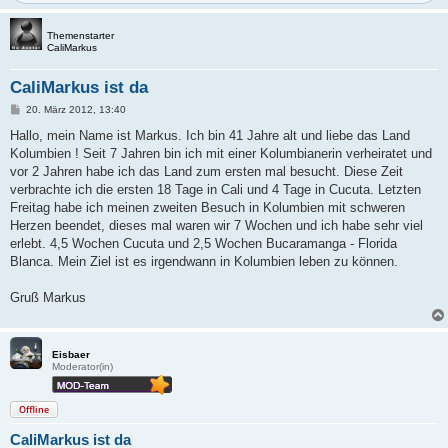
Themenstarter
CaliMarkus
CaliMarkus ist da
B
20. März 2012, 13:40
e
i
Hallo, mein Name ist Markus. Ich bin 41 Jahre alt und liebe das Land
t
Kolumbien ! Seit 7 Jahren bin ich mit einer Kolumbianerin verheiratet und
r
a
vor 2 Jahren habe ich das Land zum ersten mal besucht. Diese Zeit
g
verbrachte ich die ersten 18 Tage in Cali und 4 Tage in Cucuta. Letzten
Freitag habe ich meinen zweiten Besuch in Kolumbien mit schweren
Herzen beendet, dieses mal waren wir 7 Wochen und ich habe sehr viel
erlebt. 4,5 Wochen Cucuta und 2,5 Wochen Bucaramanga - Florida
Blanca. Mein Ziel ist es irgendwann in Kolumbien leben zu können.
Gruß Markus
Eisbaer
Moderator(in)
Offline
CaliMarkus ist da