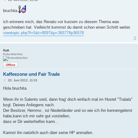
e
i
bruchita
t
r
a
ich erinnere mich, das Renato vor kurzem zu diesem Thema was
g
geschrieben hat. Vielleicht kommst du damit schon einen Schritt weiter.
viewtopic.php?f=5&t=8097&p=36577#p36578
Ralli
Kolumbienfan
Offline
Kaffeezone und Fair Trade
B
20. Juni 2012, 11:01
e
i
Hola bruchita
t
r
a
Wenn ihr in Salento seid, dann frag' doch einfach mal im Hostel "Tralala"
g
bzgl. Deines Anliegens nach.
Der Besitzer, Hemmo , ist Niederländer und so wie ich ihn kennengelernt
habe,kann ich mir sehr gut vorstellen,
dass er Dir weiterhelfen kann...
Kannst ihn natürlich auch über seine HP anmailen.