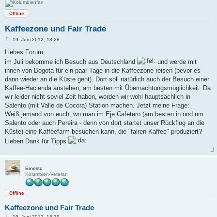
Offline
Kaffeezone und Fair Trade
B
19. Juni 2012, 18:28
e
i
Liebes Forum,
t
im Juli bekomme ich Besuch aus Deutschland
und werde mit
r
a
ihnen von Bogota für ein paar Tage in die Kaffeezone reisen (bevor es
g
dann wieder an die Küste geht). Dort soll natürlich auch der Besuch einer
Kaffee-Hacienda anstehen, am besten mit Übernachtungsmöglichkeit. Da
wir leider nicht soviel Zeit haben, werden wir wohl hauptsächlich in
Salento (mit Valle de Cocora) Station machen. Jetzt meine Frage:
Weiß jemand von euch, wo man im Eje Cafetero (am besten in und um
Salento oder auch Pereira - denn von dort startet unser Rückflug an die
Küste) eine Kaffeefarm besuchen kann, die "fairen Kaffee" produziert?
Lieben Dank für Tipps
Ernesto
Kolumbien-Veteran
Offline
Kaffeezone und Fair Trade
B
19. Juni 2012, 18:39