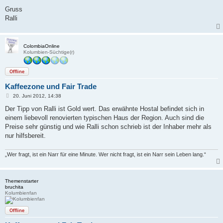
Gruss
Ralli
ColombiaOnline
Kolumbien-Süchtige(r)
Offline
Kaffeezone und Fair Trade
B
20. Juni 2012, 14:38
e
i
Der Tipp von Ralli ist Gold wert. Das erwähnte Hostal befindet sich in
t
einem liebevoll renovierten typischen Haus der Region. Auch sind die
r
a
Preise sehr günstig und wie Ralli schon schrieb ist der Inhaber mehr als
g
nur hilfsbereit.
„Wer fragt, ist ein Narr für eine Minute. Wer nicht fragt, ist ein Narr sein Leben lang.“
Themenstarter
bruchita
Kolumbienfan
Offline