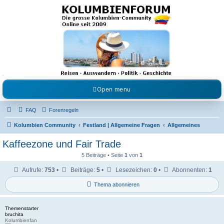
Kolumbienforum - Das
grosse Forum der
Freunde Kolumbiens
Reisen, Auswandern, Kultur, Politik, Geschichte und Visum in Kolumbien und Venezuela.
Austausch, Erfahrungen und Gemeinschaft im Kolumbienforum
Open menu
FAQ
Forenregeln
Kolumbien Community
Festland | Allgemeine Fragen
Allgemeines
Kaffeezone und Fair Trade
5 Beiträge • Seite
1
von
1
Aufrufe:
753
•
Beiträge:
5
•
Lesezeichen:
0
•
Abonnenten:
1
Thema abonnieren
Themenstarter
bruchita
Kolumbienfan