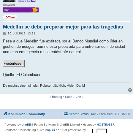
News Robot
Newsbot
Offline
Medellín se debe preparar mejor para las tragedias
B
16. Juli 2012, 13:21
e
i
Pese a que Medellín fue exaltada por el Banco Mundial como líder en
t
gestión de riesgos, aún no está preparada para enfrentar con idoneidad
r
a
una gran emergencia o una catástrofe natural.
g
Quelle: El Colombiano
Du machst einen simplen Roboter glücklich. Vielen Dank!
1 Beitrag • Seite
1
von
1
Kolumbien Community
Server Status
Alle Zeiten sind
UTC+02:00
Powered by
phpBB
® Forum Software © phpBB Limited
• Hostet by
HOSTINGER
Deutsche Übersetzung durch
phpBB.de
• Bot protection by