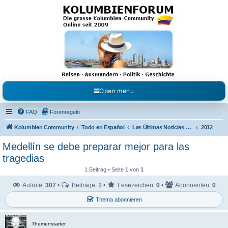
Kolumbienforum - Das
grosse Forum der
Freunde Kolumbiens
Reisen, Auswandern, Kultur, Politik, Geschichte und Visum in Kolumbien und Venezuela.
Austausch, Erfahrungen und Gemeinschaft im Kolumbienforum
Open menu
FAQ
Forenregeln
Kolumbien Community
Todo en Español
Las Últimas Noticias en Español
2012
Medellín se debe preparar mejor para las
tragedias
1 Beitrag • Seite
1
von
1
Aufrufe:
307
•
Beiträge:
1
•
Lesezeichen:
0
•
Abonnenten:
0
Thema abonnieren
Themenstarter