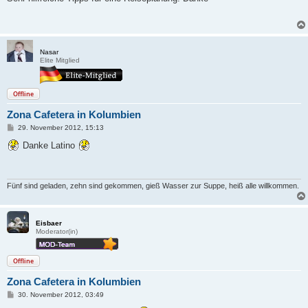
t
r
a
g
Nasar
Elite Mitglied
Offline
Zona Cafetera in Kolumbien
B
29. November 2012, 15:13
e
i
Danke Latino
t
r
a
g
Fünf sind geladen, zehn sind gekommen, gieß Wasser zur Suppe, heiß alle willkommen.
Eisbaer
Moderator(in)
Offline
Zona Cafetera in Kolumbien
B
30. November 2012, 03:49
e