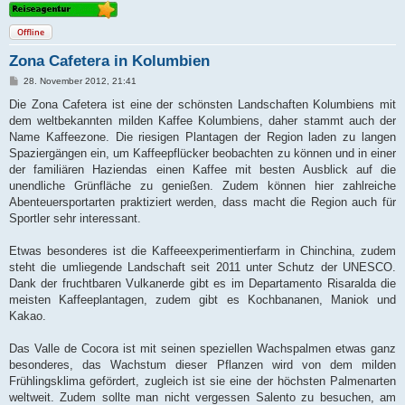
Offline
Zona Cafetera in Kolumbien
B
28. November 2012, 21:41
e
i
Die Zona Cafetera ist eine der schönsten Landschaften Kolumbiens mit
t
dem weltbekannten milden Kaffee Kolumbiens, daher stammt auch der
r
a
Name Kaffeezone. Die riesigen Plantagen der Region laden zu langen
g
Spaziergängen ein, um Kaffeepflücker beobachten zu können und in einer
der familiären Haziendas einen Kaffee mit besten Ausblick auf die
unendliche Grünfläche zu genießen. Zudem können hier zahlreiche
Abenteuersportarten praktiziert werden, dass macht die Region auch für
Sportler sehr interessant.
Etwas besonderes ist die Kaffeeexperimentierfarm in Chinchina, zudem
steht die umliegende Landschaft seit 2011 unter Schutz der UNESCO.
Dank der fruchtbaren Vulkanerde gibt es im Departamento Risaralda die
meisten Kaffeeplantagen, zudem gibt es Kochbananen, Maniok und
Kakao.
Das Valle de Cocora ist mit seinen speziellen Wachspalmen etwas ganz
besonderes, das Wachstum dieser Pflanzen wird von dem milden
Frühlingsklima gefördert, zugleich ist sie eine der höchsten Palmenarten
weltweit. Zudem sollte man nicht vergessen Salento zu besuchen, am