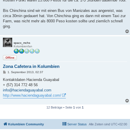
Kosten Punkt waren 25.000 Pesos für die ca. 2-3 Stunden dauernde Tour.
Bis Chinchina sind wir mit einen Bus von Manizales aus angereist, was
circa 30min gedauert hat. Von Chinchina ging es dann mit einem Taxi zur
Farm, was nicht mehr als 8000 Peso kosten sollte und ziemlich schnell
ging.
spacx_mchs
Kolumbienfan
Offline
Zona Cafetera in Kolumbien
B
1. September 2013, 02:37
e
i
Kontaktdaten Hacienda Guayabal
t
+ (57) 314 772 48 56
r
a
info@haciendaguayabal.com
g
http://www.haciendaguayabal.com/
12 Beiträge • Seite
1
von
1
Kolumbien Community
Server Status
Alle Zeiten sind
UTC+02:00