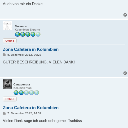
i
Auch von mir ein Danke.
t
r
a
g
Macondo
Kolumbien-Experte
Offline
Zona Cafetera in Kolumbien
B
5. Dezember 2012, 20:27
e
i
GUTER BESCHREIBUNG, VIELEN DANK!
t
r
a
g
Cartagenera
Kolumbienfan
Offline
Zona Cafetera in Kolumbien
B
7. Dezember 2012, 14:32
e
i
Vielen Dank sage ich auch sehr gerne. Tschüss
t
r