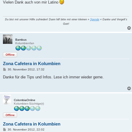
i
Vielen Dank auch von mir Latino
t
r
a
g
Du bist mit unserer Hilfe zufrieden! Dann hilf bitte mit einer kleinen »
Spende
« Danke und Vergelt's
Gott!
Bambus
Kolumbienfan
Offline
Zona Cafetera in Kolumbien
B
30. November 2012, 17:32
e
i
Danke für die Tips und Infos. Lese ich immer wieder gerne.
t
r
a
g
ColombiaOnline
Kolumbien-Süchtige(r)
Offline
Zona Cafetera in Kolumbien
B
30. November 2012, 22:02