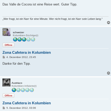
e
i
Das Valle de Cocora ist eine Reise wert. Guter Tipp.
t
r
a
g
„Wer fragt, ist ein Narr für eine Minute. Wer nicht fragt, ist ein Narr sein Leben lang.“
schweizer
Kolumbien-Süchtige(r)
Offline
Zona Cafetera in Kolumbien
B
4. Dezember 2012, 23:45
e
i
Danke für den Tipp.
t
r
a
g
Austriaco
Kolumbien-Infizierte(r)
Offline
Zona Cafetera in Kolumbien
B
5. Dezember 2012, 03:06
e