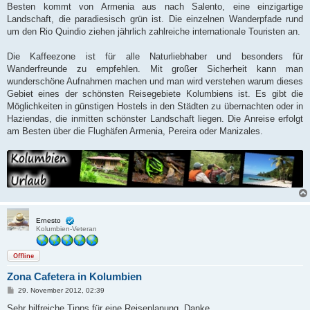
Besten kommt von Armenia aus nach Salento, eine einzigartige
Landschaft, die paradiesisch grün ist. Die einzelnen Wanderpfade rund
um den Rio Quindio ziehen jährlich zahlreiche internationale Touristen an.
Die Kaffeezone ist für alle Naturliebhaber und besonders für
Wanderfreunde zu empfehlen. Mit großer Sicherheit kann man
wunderschöne Aufnahmen machen und man wird verstehen warum dieses
Gebiet eines der schönsten Reisegebiete Kolumbiens ist. Es gibt die
Möglichkeiten in günstigen Hostels in den Städten zu übernachten oder in
Haziendas, die inmitten schönster Landschaft liegen. Die Anreise erfolgt
am Besten über die Flughäfen Armenia, Pereira oder Manizales.
Ernesto
Kolumbien-Veteran
Offline
Zona Cafetera in Kolumbien
B
29. November 2012, 02:39
e
i
Sehr hilfreiche Tipps für eine Reiseplanung. Danke