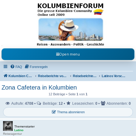
Kolumbienforum - Das
grosse Forum der
Freunde Kolumbiens
Reisen, Auswandern, Kultur, Politik, Geschichte und Visum in Kolumbien und Venezuela.
Austausch, Erfahrungen und Gemeinschaft im Kolumbienforum
Open menu
FAQ
Forenregeln
Kolumbien Community
Reiseberichte von Mitgliedern
Reiseberichte zum Festland
Latinos Vorschläge
Zona Cafetera in Kolumbien
12 Beiträge • Seite
1
von
1
Aufrufe:
4708
•
Beiträge:
12
•
Lesezeichen:
0
•
Abonnenten:
0
Thema abonnieren
Themenstarter
Latino
Reiseagentur