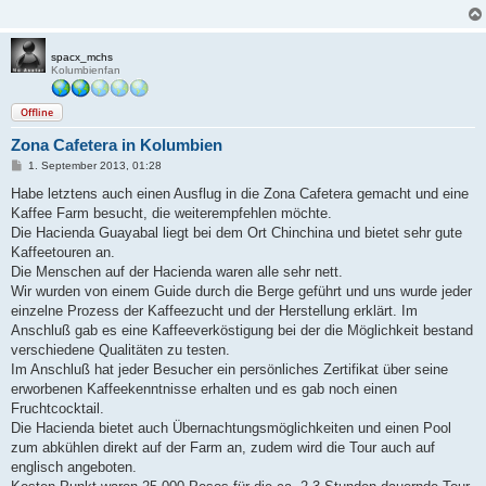
a
g
spacx_mchs
Kolumbienfan
Offline
Zona Cafetera in Kolumbien
B
1. September 2013, 01:28
e
i
Habe letztens auch einen Ausflug in die Zona Cafetera gemacht und eine
t
Kaffee Farm besucht, die weiterempfehlen möchte.
r
a
Die Hacienda Guayabal liegt bei dem Ort Chinchina und bietet sehr gute
g
Kaffeetouren an.
Die Menschen auf der Hacienda waren alle sehr nett.
Wir wurden von einem Guide durch die Berge geführt und uns wurde jeder
einzelne Prozess der Kaffeezucht und der Herstellung erklärt. Im
Anschluß gab es eine Kaffeeverköstigung bei der die Möglichkeit bestand
verschiedene Qualitäten zu testen.
Im Anschluß hat jeder Besucher ein persönliches Zertifikat über seine
erworbenen Kaffeekenntnisse erhalten und es gab noch einen
Fruchtcocktail.
Die Hacienda bietet auch Übernachtungsmöglichkeiten und einen Pool
zum abkühlen direkt auf der Farm an, zudem wird die Tour auch auf
englisch angeboten.