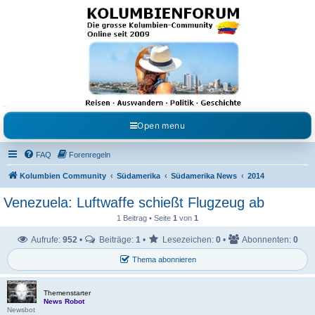
Kolumbienforum - Das
grosse Forum der
Freunde Kolumbiens
Reisen, Auswandern, Kultur, Politik, Geschichte und Visum in Kolumbien und Venezuela.
Austausch, Erfahrungen und Gemeinschaft im Kolumbienforum
Open menu
FAQ
Forenregeln
Kolumbien Community
Südamerika
Südamerika News
2014
Venezuela: Luftwaffe schießt Flugzeug ab
1 Beitrag • Seite
1
von
1
Aufrufe:
952
•
Beiträge:
1
•
Lesezeichen:
0
•
Abonnenten:
0
Thema abonnieren
Themenstarter
News Robot
Newsbot