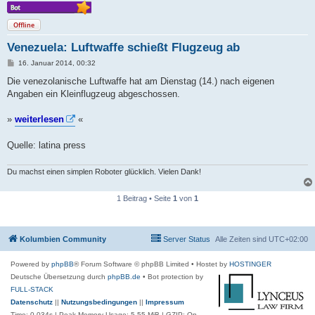
Offline
Venezuela: Luftwaffe schießt Flugzeug ab
B
16. Januar 2014, 00:32
e
i
Die venezolanische Luftwaffe hat am Dienstag (14.) nach eigenen
t
Angaben ein Kleinflugzeug abgeschossen.
r
a
g
»
weiterlesen
«
Quelle: latina press
Du machst einen simplen Roboter glücklich. Vielen Dank!
1 Beitrag • Seite
1
von
1
Kolumbien Community
Server Status
Alle Zeiten sind
UTC+02:00
Powered by
phpBB
® Forum Software © phpBB Limited
• Hostet by
HOSTINGER
Deutsche Übersetzung durch
phpBB.de
• Bot protection by
FULL-STACK
Datenschutz
||
Nutzungsbedingungen
||
Impressum
Time: 0.034s
| Peak Memory Usage: 5.55 MiB | GZIP: On