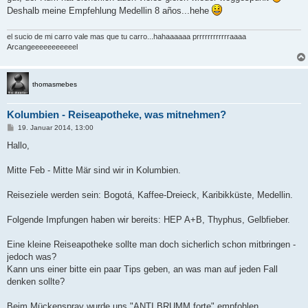
Deshalb meine Empfehlung Medellin 8 años...hehe
el sucio de mi carro vale mas que tu carro...hahaaaaaa prrrrrrrrrrrraaaa
Arcangeeeeeeeeeeel
thomasmebes
Kolumbien - Reiseapotheke, was mitnehmen?
B
19. Januar 2014, 13:00
e
i
Hallo,
t
r
a
Mitte Feb - Mitte Mär sind wir in Kolumbien.
g
Reiseziele werden sein: Bogotá, Kaffee-Dreieck, Karibikküste, Medellin.
Folgende Impfungen haben wir bereits: HEP A+B, Thyphus, Gelbfieber.
Eine kleine Reiseapotheke sollte man doch sicherlich schon mitbringen -
jedoch was?
Kann uns einer bitte ein paar Tips geben, an was man auf jeden Fall
denken sollte?
Beim Mückenspray wurde uns "ANTI BRUMM forte" empfohlen.