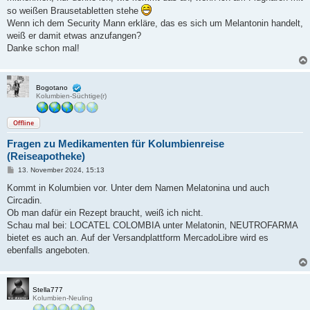
so weißen Brausetabletten stehe
Wenn ich dem Security Mann erkläre, das es sich um Melantonin handelt,
weiß er damit etwas anzufangen?
Danke schon mal!
Bogotano
Kolumbien-Süchtige(r)
Offline
Fragen zu Medikamenten für Kolumbienreise
(Reiseapotheke)
B
13. November 2024, 15:13
e
i
Kommt in Kolumbien vor. Unter dem Namen Melatonina und auch
t
Circadin.
r
a
Ob man dafür ein Rezept braucht, weiß ich nicht.
g
Schau mal bei: LOCATEL COLOMBIA unter Melatonin, NEUTROFARMA
bietet es auch an. Auf der Versandplattform MercadoLibre wird es
ebenfalls angeboten.
Stella777
Kolumbien-Neuling