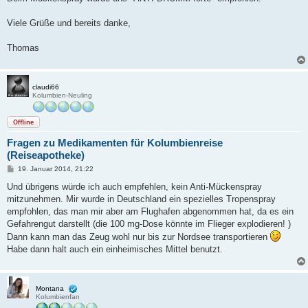
Viele Grüße und bereits danke,
Thomas
claudi66
Kolumbien-Neuling
Offline
Fragen zu Medikamenten für Kolumbienreise
(Reiseapotheke)
B
19. Januar 2014, 21:22
e
i
Und übrigens würde ich auch empfehlen, kein Anti-Mückenspray
t
mitzunehmen. Mir wurde in Deutschland ein spezielles Tropenspray
r
a
empfohlen, das man mir aber am Flughafen abgenommen hat, da es ein
g
Gefahrengut darstellt (die 100 mg-Dose könnte im Flieger explodieren! )
Dann kann man das Zeug wohl nur bis zur Nordsee transportieren
Habe dann halt auch ein einheimisches Mittel benutzt.
Montana
Kolumbienfan