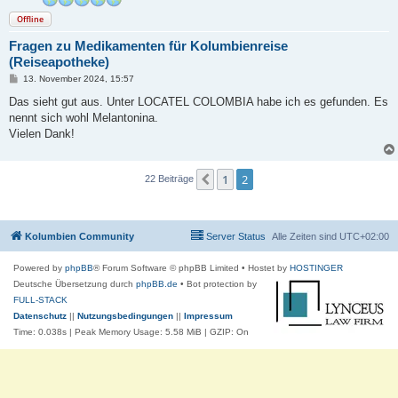
Offline
Fragen zu Medikamenten für Kolumbienreise
(Reiseapotheke)
B
13. November 2024, 15:57
e
i
Das sieht gut aus. Unter LOCATEL COLOMBIA habe ich es gefunden. Es
t
nennt sich wohl Melantonina.
r
a
Vielen Dank!
g
1
2
Vorherige
22 Beiträge
Kolumbien Community
Server Status
Alle Zeiten sind
UTC+02:00
Powered by
phpBB
® Forum Software © phpBB Limited
• Hostet by
HOSTINGER
Deutsche Übersetzung durch
phpBB.de
• Bot protection by
FULL-STACK
Datenschutz
||
Nutzungsbedingungen
||
Impressum
Time: 0.038s
| Peak Memory Usage: 5.58 MiB | GZIP: On