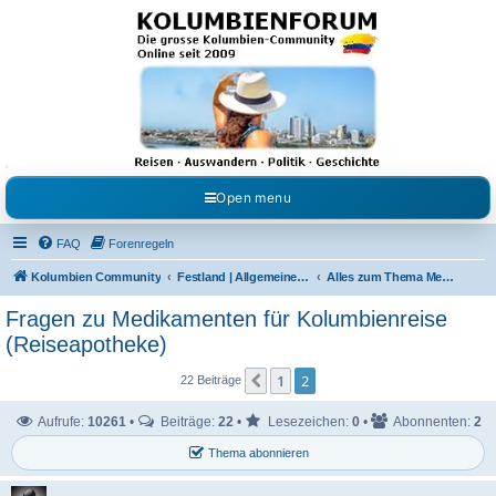
Kolumbienforum - Das
grosse Forum der
Freunde Kolumbiens
Reisen, Auswandern, Kultur, Politik, Geschichte und Visum in Kolumbien und Venezuela.
Austausch, Erfahrungen und Gemeinschaft im Kolumbienforum
Open menu
FAQ
Forenregeln
Kolumbien Community
Festland | Allgemeine Fragen
Alles zum Thema Medizin
Fragen zu Medikamenten für Kolumbienreise
(Reiseapotheke)
1
2
Vorherige
22 Beiträge
Aufrufe:
10261
•
Beiträge:
22
•
Lesezeichen:
0
•
Abonnenten:
2
Thema abonnieren