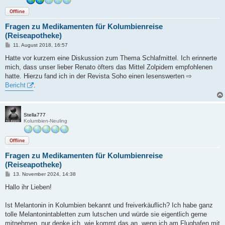
Offline
Fragen zu Medikamenten für Kolumbienreise
(Reiseapotheke)
B
11. August 2018, 16:57
e
i
Hatte vor kurzem eine Diskussion zum Thema Schlafmittel. Ich erinnerte
t
mich, dass unser lieber Renato öfters das Mittel Zolpidem empfohlenen
r
a
hatte. Hierzu fand ich in der Revista Soho einen lesenswerten ⇨
g
Bericht
.
Stella777
Kolumbien-Neuling
Offline
Fragen zu Medikamenten für Kolumbienreise
(Reiseapotheke)
B
13. November 2024, 14:38
e
i
Hallo ihr Lieben!
t
r
a
Ist Melantonin in Kolumbien bekannt und freiverkäuflich? Ich habe ganz
g
tolle Melantonintabletten zum lutschen und würde sie eigentlich gerne
mitnehmen, nur denke ich, wie kommt das an, wenn ich am Flughafen mit