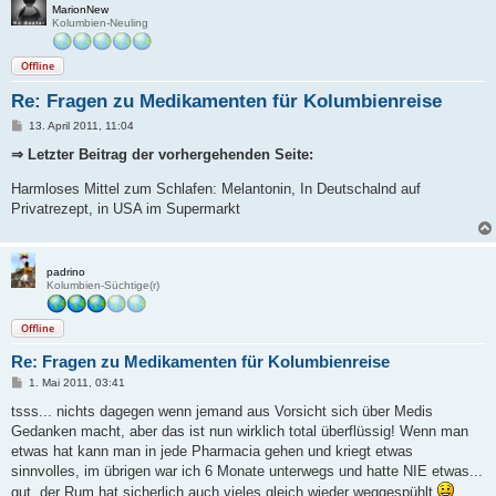
MarionNew
Kolumbien-Neuling
Offline
Re: Fragen zu Medikamenten für Kolumbienreise
B
13. April 2011, 11:04
e
i
⇒ Letzter Beitrag der vorhergehenden Seite:
t
r
Harmloses Mittel zum Schlafen: Melantonin, In Deutschalnd auf
a
g
Privatrezept, in USA im Supermarkt
padrino
Kolumbien-Süchtige(r)
Offline
Re: Fragen zu Medikamenten für Kolumbienreise
B
1. Mai 2011, 03:41
e
i
tsss... nichts dagegen wenn jemand aus Vorsicht sich über Medis
t
Gedanken macht, aber das ist nun wirklich total überflüssig! Wenn man
r
a
etwas hat kann man in jede Pharmacia gehen und kriegt etwas
g
sinnvolles, im übrigen war ich 6 Monate unterwegs und hatte NIE etwas...
gut, der Rum hat sicherlich auch vieles gleich wieder weggespühlt