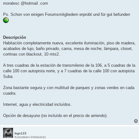
moralesc @hotmail .com
Ps. Schon von einigen Forumsmitgliedern erprobt und für gut befunden
Descripción
Habitación completamente nueva, excelente iluminación, piso de madera,
acabados de lujo, baño privado, cama, mesa de noche, lámpara, closet,
cortinas con blackout, 10 mts2.
A tres cuadras de la estación de transmilenio de la 106, a 5 cuadras de la
calle 100 con autopista norte, y a 7 cuadras de la calle 100 con autopista
Suba.
Zona bastante segura y con multitud de parques y zonas verdes en cada
cuadra.
Internet, agua y electricidad incluídos.
Opción de desayuno (no incluído en el precio de arriendo).
logo123
Kolumbien-Infizierte(r)