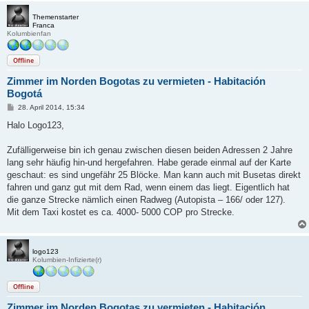
Themenstarter
Franca
Kolumbienfan
Offline
Zimmer im Norden Bogotas zu vermieten - Habitación
Bogotá
B
28. April 2014, 15:34
e
i
Halo Logo123,
t
r
a
Zufälligerweise bin ich genau zwischen diesen beiden Adressen 2 Jahre
g
lang sehr häufig hin-und hergefahren. Habe gerade einmal auf der Karte
geschaut: es sind ungefähr 25 Blöcke. Man kann auch mit Busetas direkt
fahren und ganz gut mit dem Rad, wenn einem das liegt. Eigentlich hat
die ganze Strecke nämlich einen Radweg (Autopista – 166/ oder 127).
Mit dem Taxi kostet es ca. 4000- 5000 COP pro Strecke.
logo123
Kolumbien-Infizierte(r)
Offline
Zimmer im Norden Bogotas zu vermieten - Habitación