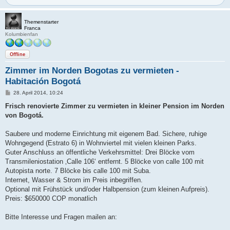
Themenstarter
Franca
Kolumbienfan
Offline
Zimmer im Norden Bogotas zu vermieten -
Habitación Bogotá
B
28. April 2014, 10:24
e
i
Frisch renovierte Zimmer zu vermieten in kleiner Pension im Norden
t
von Bogotá.
r
a
g
Saubere und moderne Einrichtung mit eigenem Bad. Sichere, ruhige
Wohngegend (Estrato 6) in Wohnviertel mit vielen kleinen Parks.
Guter Anschluss an öffentliche Verkehrsmittel: Drei Blöcke vom
Transmileniostation ‚Calle 106‘ entfernt. 5 Blöcke von calle 100 mit
Autopista norte. 7 Blöcke bis calle 100 mit Suba.
Internet, Wasser & Strom im Preis inbegriffen.
Optional mit Frühstück und/oder Halbpension (zum kleinen Aufpreis).
Preis: $650000 COP monatlich
Bitte Interesse und Fragen mailen an: