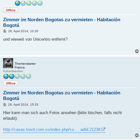
Offline
Zimmer im Norden Bogotas zu vermieten - Habitación
Bogotá
B
28. April 2014, 10:30
e
i
und wieweit von Unicentro entfernt?
t
r
a
g
Themenstarter
Franca
Kolumbienfan
Offline
Zimmer im Norden Bogotas zu vermieten - Habitación
Bogotá
B
28. April 2014, 15:33
e
i
Hier kann man sich auch Fotos ansehen (bitte löschen, falls nicht
t
erlaubt):
r
a
g
http://casas.trovit.com.co/index.php/co ... adId.21238