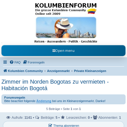
Kolumbienforum - Das
grosse Forum der
Freunde Kolumbiens
Reisen, Auswandern, Kultur, Politik, Geschichte und Visum in Kolumbien und Venezuela.
Austausch, Erfahrungen und Gemeinschaft im Kolumbienforum
Open menu
FAQ
Forenregeln
Kolumbien Community
Anzeigenmarkt
Private Kleinanzeigen
Zimmer im Norden Bogotas zu vermieten -
Habitación Bogotá
Forumsregeln
Bitte beachtet folgende
Änderung
bei uns im Kleinanzeigenmarkt. Danke!
5 Beiträge • Seite
1
von
1
Aufrufe:
1141
•
Beiträge:
5
•
Lesezeichen:
0
•
Abonnenten:
1
Thema abonnieren