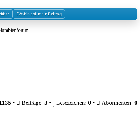
chbar
Wohin soll mein Beitrag
Kolumbienforum
1135
•
Beiträge:
3
•
Lesezeichen:
0
•
Abonnenten:
0