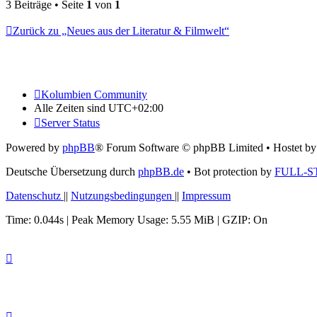
oben
3 Beiträge • Seite
1
von
1
Zurück zu „Neues aus der Literatur & Filmwelt“
Kolumbien Community
Alle Zeiten sind
UTC+02:00
Server Status
Powered by
phpBB
® Forum Software © phpBB Limited
• Hostet b
Deutsche Übersetzung durch
phpBB.de
• Bot protection by
FULL-S
Datenschutz
||
Nutzungsbedingungen
||
Impressum
Time: 0.044s
| Peak Memory Usage: 5.55 MiB | GZIP: On