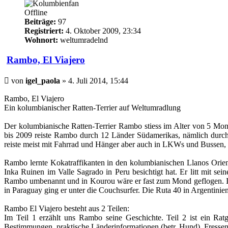
Offline
Beiträge:
97
Registriert:
4. Oktober 2009, 23:34
Wohnort:
weltumradelnd
Rambo, El Viajero
Beitrag
von
igel_paola
»
4. Juli 2014, 15:44
Rambo, El Viajero
Ein kolumbianischer Ratten-Terrier auf Weltumradlung
Der kolumbianische Ratten-Terrier Rambo stiess im Alter von 5 Mo
bis 2009 reiste Rambo durch 12 Länder Südamerikas, nämlich durch
reiste meist mit Fahrrad und Hänger aber auch in LKWs und Bussen,
Rambo lernte Kokatraffikanten in den kolumbianischen Llanos Orient
Inka Ruinen im Valle Sagrado in Peru besichtigt hat. Er litt mit s
Rambo umbenannt und in Kourou wäre er fast zum Mond geflogen. In G
in Paraguay ging er unter die Couchsurfer. Die Ruta 40 in Argentinie
Rambo El Viajero besteht aus 2 Teilen:
Im Teil 1 erzählt uns Rambo seine Geschichte. Teil 2 ist ein R
Bestimmungen, praktische Länderinformationen (betr. Hund), Fresse