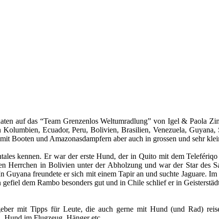
naten auf das “Team Grenzenlos Weltumradlung” von Igel & Paola Zim
 Kolumbien, Ecuador, Peru, Bolivien, Brasilien, Venezuela, Guyana, 
 mit Booten und Amazonasdampfern aber auch in grossen und sehr kle
ales kennen. Er war der erste Hund, der in Quito mit dem Telefériqo
einen Herrchen in Bolivien unter der Abholzung und war der Star des S
uyana freundete er sich mit einem Tapir an und suchte Jaguare. Im b
n gefiel dem Rambo besonders gut und in Chile schlief er in Geisterstä
atgeber mit Tipps für Leute, die auch gerne mit Hund (und Rad) re
n, Hund im Flugzeug, Hänger etc.