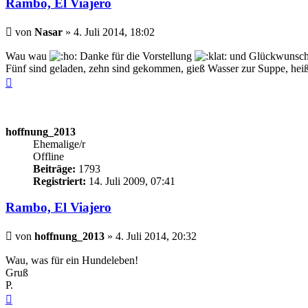
Rambo, El Viajero
Beitrag
von
Nasar
»
4. Juli 2014, 18:02
Wau wau
Danke für die Vorstellung
und Glückwunsch
Fünf sind geladen, zehn sind gekommen, gieß Wasser zur Suppe, hei
Nach
oben
hoffnung_2013
Ehemalige/r
Offline
Beiträge:
1793
Registriert:
14. Juli 2009, 07:41
Rambo, El Viajero
Beitrag
von
hoffnung_2013
»
4. Juli 2014, 20:32
Wau, was für ein Hundeleben!
Gruß
P.
Nach