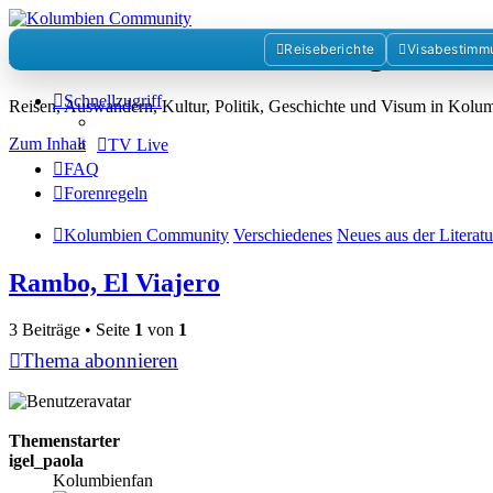
Kolumbienforum - Das grosse 
Reiseberichte
Visabestimm
Schnellzugriff
Reisen, Auswandern, Kultur, Politik, Geschichte und Visum in Kol
Zum Inhalt
TV Live
FAQ
Forenregeln
Kolumbien Community
Verschiedenes
Neues aus der Literat
Rambo, El Viajero
3 Beiträge • Seite
1
von
1
Thema abonnieren
Themenstarter
igel_paola
Kolumbienfan