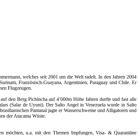
mermann, welches seit 2001 um die Welt radelt. In den Jahren 2004
Surinam, Französisch-Guayana, Argentinien, Paraguay und Chile. Er
inen Flugzeugen.
 auf den Berg Pichincha auf 4’000m Höhe fahren durfte und fast alle
alars (Salar de Uyuni). Der Salto Angel in Venezuela wurde in Salto
rasilianischen Pantanal jagte er Wasserschweine und Alligatoren und
dten der Atacama Wüste.
isen möchten, u.a. mit den Themen Impfungen, Visa- & Quarantäne