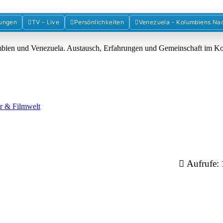
Forum der Freunde Kolumbiens
ungen
TV - Live
Persönlichkeiten
Venezuela - Kolumbiens Na
umbien und Venezuela. Austausch, Erfahrungen und Gemeinschaft im 
ur & Filmwelt
Aufrufe: