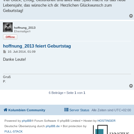
t
Lebensjahr, das wünsche ich dir. Herzlichen Glückwunsch zum
r
a
Geburtstag!
g
hoffnung_2013
Ehemalige/r
Offline
hoffnung_2013 feiert Geburtstag
B
10. Juli 2014, 01:09
e
i
Danke Leute!
t
r
a
g
Gruß
P.
6 Beiträge • Seite
1
von
1
Kolumbien Community
Server Status
Alle Zeiten sind
UTC+02:00
Powered by
phpBB
® Forum Software © phpBB Limited
• Hostet by
HOSTINGER
Deutsche Übersetzung durch
phpBB.de
• Bot protection by
FULL-STACK