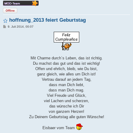
Offline
hoffnung_2013 feiert Geburtstag
B
9. Juli 2014, 00:07
e
i
t
r
a
g
Mit Charme durch´s Leben, das ist richtig.
Du machst das gut und das ist wichtig!
Offen und ehrlich, bleib, wie Du bist,
ganz gleich, wie alles um Dich ist!
Vertrau darauf an jedem Tag,
dass man Dich liebt,
dass man Dich mag.
Viel Freude und Glück,
viel Lachen und scherzen,
das wünsche ich Dir
von ganzem Herzen!
Zu Deinem Geburtstag alle guten Wünsche!
Eisbaer vom Team