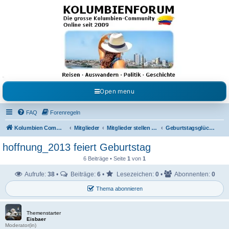
Kolumbienforum - Das
grosse Forum der
Freunde Kolumbiens
Reisen, Auswandern, Kultur, Politik, Geschichte und Visum in Kolumbien und Venezuela.
Austausch, Erfahrungen und Gemeinschaft im Kolumbienforum
Open menu
FAQ
Forenregeln
Kolumbien Community
Mitglieder
Mitglieder stellen sich vor
Geburtstagsglückwünsche
hoffnung_2013 feiert Geburtstag
6 Beiträge • Seite
1
von
1
Aufrufe:
38
•
Beiträge:
6
•
Lesezeichen:
0
•
Abonnenten:
0
Thema abonnieren
Themenstarter
Eisbaer
Moderator(in)