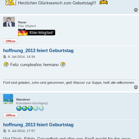
t
Herzlichen Glückwunsch zum Geburtstag!!!
r
a
g
Nasar
Elite Mitglied
Offline
hoffnung_2013 feiert Geburtstag
B
9. Juli 2014, 14:34
e
i
Feliz cumpleaños hermano
t
r
a
g
Fünf sind geladen, zehn sind gekommen, gieß Wasser zur Suppe, heiß alle willkommen.
Wanderer
Kolumbien-Süchtige(r)
Offline
hoffnung_2013 feiert Geburtstag
B
9. Juli 2014, 17:57
e
i
Viel Glück, Erfolg, Gesundheit und alles was Spaß macht für das neue