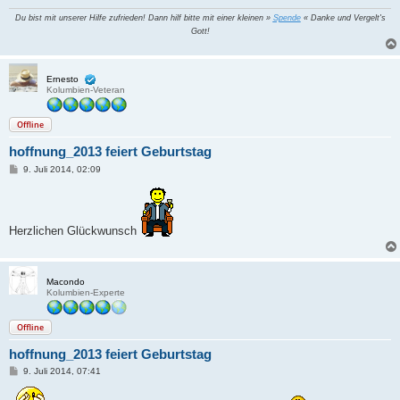
Du bist mit unserer Hilfe zufrieden! Dann hilf bitte mit einer kleinen »
Spende
« Danke und Vergelt's
Gott!
Ernesto
Kolumbien-Veteran
Offline
hoffnung_2013 feiert Geburtstag
B
9. Juli 2014, 02:09
e
i
t
r
a
Herzlichen Glückwunsch
g
Macondo
Kolumbien-Experte
Offline
hoffnung_2013 feiert Geburtstag
B
9. Juli 2014, 07:41
e
i