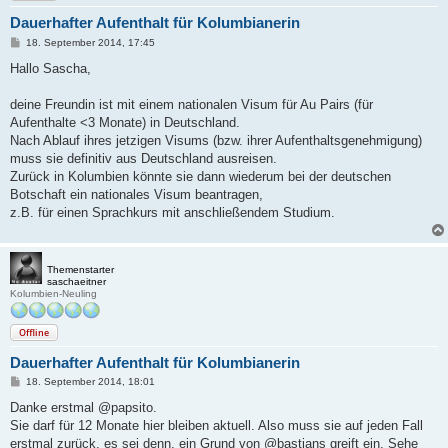
Dauerhafter Aufenthalt für Kolumbianerin
B
18. September 2014, 17:45
e
i
Hallo Sascha,
t
r
a
deine Freundin ist mit einem nationalen Visum für Au Pairs (für
g
Aufenthalte <3 Monate) in Deutschland.
Nach Ablauf ihres jetzigen Visums (bzw. ihrer Aufenthaltsgenehmigung)
muss sie definitiv aus Deutschland ausreisen.
Zurück in Kolumbien könnte sie dann wiederum bei der deutschen
Botschaft ein nationales Visum beantragen,
z.B. für einen Sprachkurs mit anschließendem Studium.
Themenstarter
saschaeitner
Kolumbien-Neuling
Offline
Dauerhafter Aufenthalt für Kolumbianerin
B
18. September 2014, 18:01
e
i
Danke erstmal @papsito.
t
Sie darf für 12 Monate hier bleiben aktuell. Also muss sie auf jeden Fall
r
a
erstmal zurück, es sei denn, ein Grund von @bastians greift ein. Sehe