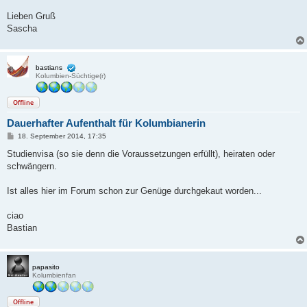
Lieben Gruß
Sascha
bastians
Kolumbien-Süchtige(r)
Offline
Dauerhafter Aufenthalt für Kolumbianerin
B
18. September 2014, 17:35
e
i
Studienvisa (so sie denn die Voraussetzungen erfüllt), heiraten oder
t
schwängern.
r
a
g
Ist alles hier im Forum schon zur Genüge durchgekaut worden...
ciao
Bastian
papasito
Kolumbienfan
Offline