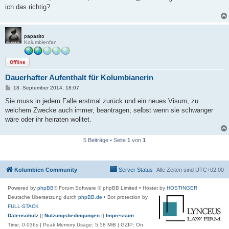
g
ich das richtig?
papasito
Kolumbienfan
Offline
Dauerhafter Aufenthalt für Kolumbianerin
B
18. September 2014, 18:07
e
i
Sie muss in jedem Falle erstmal zurück und ein neues Visum, zu
t
welchem Zwecke auch immer, beantragen, selbst wenn sie schwanger
r
a
wäre oder ihr heiraten wolltet.
g
5 Beiträge • Seite
1
von
1
Kolumbien Community
Server Status
Alle Zeiten sind
UTC+02:00
Powered by
phpBB
® Forum Software © phpBB Limited
• Hostet by
HOSTINGER
Deutsche Übersetzung durch
phpBB.de
• Bot protection by
FULL-STACK
Datenschutz
||
Nutzungsbedingungen
||
Impressum
Time: 0.036s
| Peak Memory Usage: 5.58 MiB | GZIP: On