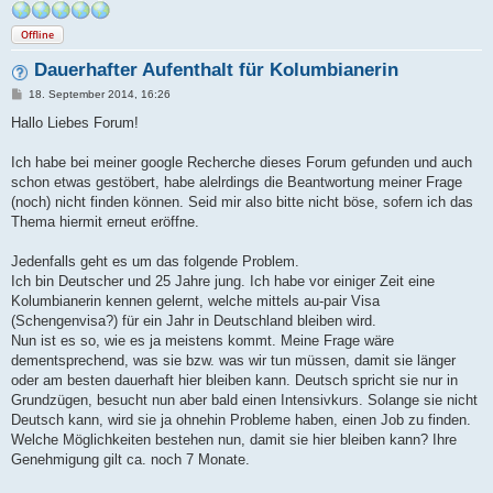
Offline
Dauerhafter Aufenthalt für Kolumbianerin
B
18. September 2014, 16:26
e
i
Hallo Liebes Forum!
t
r
a
Ich habe bei meiner google Recherche dieses Forum gefunden und auch
g
schon etwas gestöbert, habe alelrdings die Beantwortung meiner Frage
(noch) nicht finden können. Seid mir also bitte nicht böse, sofern ich das
Thema hiermit erneut eröffne.
Jedenfalls geht es um das folgende Problem.
Ich bin Deutscher und 25 Jahre jung. Ich habe vor einiger Zeit eine
Kolumbianerin kennen gelernt, welche mittels au-pair Visa
(Schengenvisa?) für ein Jahr in Deutschland bleiben wird.
Nun ist es so, wie es ja meistens kommt. Meine Frage wäre
dementsprechend, was sie bzw. was wir tun müssen, damit sie länger
oder am besten dauerhaft hier bleiben kann. Deutsch spricht sie nur in
Grundzügen, besucht nun aber bald einen Intensivkurs. Solange sie nicht
Deutsch kann, wird sie ja ohnehin Probleme haben, einen Job zu finden.
Welche Möglichkeiten bestehen nun, damit sie hier bleiben kann? Ihre
Genehmigung gilt ca. noch 7 Monate.