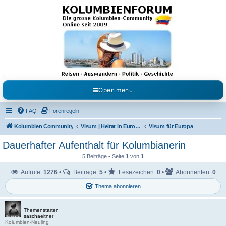
Kolumbienforum - Das
grosse Forum der
Freunde Kolumbiens
Reisen, Auswandern, Kultur, Politik, Geschichte und Visum in Kolumbien und Venezuela.
Austausch, Erfahrungen und Gemeinschaft im Kolumbienforum
Open menu
FAQ
Forenregeln
Kolumbien Community
Visum | Heirat in Europa | Visaangelegenheiten
Visum für Europa
Dauerhafter Aufenthalt für Kolumbianerin
5 Beiträge • Seite
1
von
1
Aufrufe:
1276
•
Beiträge:
5
•
Lesezeichen:
0
•
Abonnenten:
0
Thema abonnieren
Themenstarter
saschaeitner
Kolumbien-Neuling