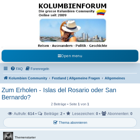
Kolumbienforum - Das
grosse Forum der
Freunde Kolumbiens
Reisen, Auswandern, Kultur, Politik, Geschichte und Visum in Kolumbien und Venezuela.
Austausch, Erfahrungen und Gemeinschaft im Kolumbienforum
Open menu
FAQ
Forenregeln
Kolumbien Community
Festland | Allgemeine Fragen
Allgemeines
Zum Erholen - Islas del Rosario oder San
Bernardo?
2 Beiträge • Seite
1
von
1
Aufrufe:
614
•
Beiträge:
2
•
Lesezeichen:
0
•
Abonnenten:
0
Thema abonnieren
Themenstarter