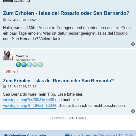
Inselfreund
Zum Erholen - Islas del Rosario oder San Bernardo?
B
17. Juli 2016, 11:52
e
i
Hallo, wir sind Mitte August in Cartagena und möchten uns anschließend
t
ein paar Tage erholen. Was ist dafür besser geeignet, Islas del Rosario
r
a
oder San Bernardo? Vielen Dank!
g
Montana
Kolumbienfan
Offline
Zum Erholen - Islas del Rosario oder San Bernardo?
B
21. Juli 2016, 20:32
e
i
San Bernardo wäre mein Tipp. Lese bitte hier:
t
viewtopic.php?f=200&t=5588
und auch hier:
r
a
viewtopic.php?f=194&t=10044
. Besser kann ich es nicht beschreiben.
g
2 Beiträge • Seite
1
von
1
Kolumbien Community
Server Status
Alle Zeiten sind
UTC+02:00