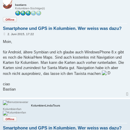
bastians
Kolumbien-Süchtige(r)
Offline
Smartphone und GPS in Kolumbien. Wer weiss was dazu?
B
2. Juni 2015, 17:22
e
i
Moin,
t
r
a
für Android, ältere Symbian und ich glaube auch WindowsPhone 8.x gibt
g
es noch die Nokia/Here Maps. Sind auch kostenlos mit Navigation und
Karten für Kolumbien. Man kann die Karten auch vorher runterladen. Die
Karten sind zumindest fur Santa Marta gut. Navigation habe ich aber
noch nicht ausprobierz, das lasse ich den Taxista machen
ciao
Bastian
KolumbienLindaTours
Kolumbienfan
Offline
Smartphone und GPS in Kolumbien. Wer weiss was dazu?