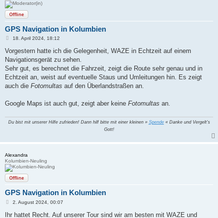
Offline
GPS Navigation in Kolumbien
B
18. April 2024, 18:12
e
i
Vorgestern hatte ich die Gelegenheit, WAZE in Echtzeit auf einem
t
Navigationsgerät zu sehen.
r
a
Sehr gut, es berechnet die Fahrzeit, zeigt die Route sehr genau und in
g
Echtzeit an, weist auf eventuelle Staus und Umleitungen hin. Es zeigt
auch die
Fotomultas
auf den Überlandstraßen an.
Google Maps ist auch gut, zeigt aber keine
Fotomultas
an.
Du bist mit unserer Hilfe zufrieden! Dann hilf bitte mit einer kleinen »
Spende
« Danke und Vergelt's
Gott!
Alexandra
Kolumbien-Neuling
Offline
GPS Navigation in Kolumbien
B
2. August 2024, 00:07
e
i
Ihr hattet Recht. Auf unserer Tour sind wir am besten mit WAZE und