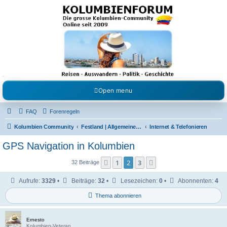
Kolumbienforum - Das
grosse Forum der
Freunde Kolumbiens
Reisen, Auswandern, Kultur, Politik, Geschichte und Visum in Kolumbien und Venezuela.
Austausch, Erfahrungen und Gemeinschaft im Kolumbienforum
Open menu
FAQ
Forenregeln
Kolumbien Community
Festland | Allgemeine Fragen
Internet & Telefonieren
GPS Navigation in Kolumbien
1
2
3
Vorherige
Nächste
32 Beiträge
Aufrufe:
3329
•
Beiträge:
32
•
Lesezeichen:
0
•
Abonnenten:
4
Thema abonnieren
Ernesto
Kolumbien-Veteran