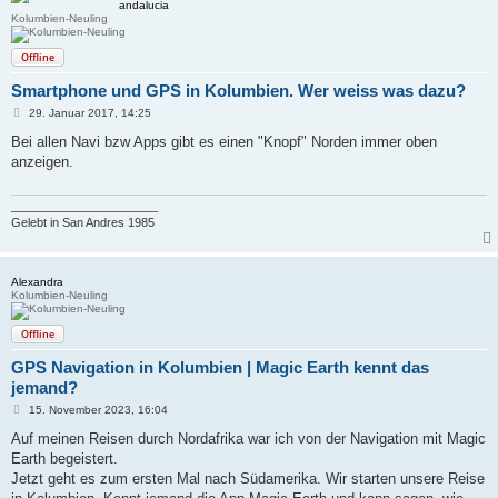
andalucia
Kolumbien-Neuling
Offline
Smartphone und GPS in Kolumbien. Wer weiss was dazu?
B
29. Januar 2017, 14:25
e
i
Bei allen Navi bzw Apps gibt es einen "Knopf" Norden immer oben
t
anzeigen.
r
a
g
______________________
Gelebt in San Andres 1985
Alexandra
Kolumbien-Neuling
Offline
GPS Navigation in Kolumbien | Magic Earth kennt das
jemand?
B
15. November 2023, 16:04
e
i
Auf meinen Reisen durch Nordafrika war ich von der Navigation mit Magic
t
Earth begeistert.
r
a
Jetzt geht es zum ersten Mal nach Südamerika. Wir starten unsere Reise
g