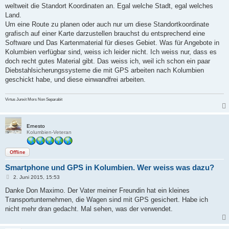
weltweit die Standort Koordinaten an. Egal welche Stadt, egal welches
Land.
Um eine Route zu planen oder auch nur um diese Standortkoordinate
grafisch auf einer Karte darzustellen brauchst du entsprechend eine
Software und Das Kartenmaterial für dieses Gebiet. Was für Angebote in
Kolumbien verfügbar sind, weiss ich leider nicht. Ich weiss nur, dass es
doch recht gutes Material gibt. Das weiss ich, weil ich schon ein paar
Diebstahlsicherungssysteme die mit GPS arbeiten nach Kolumbien
geschickt habe, und diese einwandfrei arbeiten.
Virtus Junxit Mors Non Separabit
Ernesto
Kolumbien-Veteran
Offline
Smartphone und GPS in Kolumbien. Wer weiss was dazu?
B
2. Juni 2015, 15:53
e
i
Danke Don Maximo. Der Vater meiner Freundin hat ein kleines
t
Transportunternehmen, die Wagen sind mit GPS gesichert. Habe ich
r
a
nicht mehr dran gedacht. Mal sehen, was der verwendet.
g