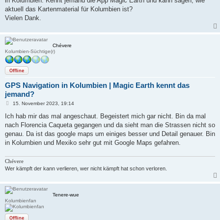
in Kolumbien. Kennt jemand die App Magic Earth und kann sagen, wie
aktuell das Kartenmaterial für Kolumbien ist?
Vielen Dank.
Chévere
Kolumbien-Süchtige(r)
Offline
GPS Navigation in Kolumbien | Magic Earth kennt das
jemand?
B
15. November 2023, 19:14
e
i
Ich hab mir das mal angeschaut. Begeistert mich gar nicht. Bin da mal
t
nach Florencia Caqueta gegangen und da sieht man die Strassen nicht so
r
a
genau. Da ist das google maps um einiges besser und Detail genauer. Bin
g
in Kolumbien und Mexiko sehr gut mit Google Maps gefahren.
Chévere
Wer kämpft der kann verlieren, wer nicht kämpft hat schon verloren.
Tenere-wue
Kolumbienfan
Offline