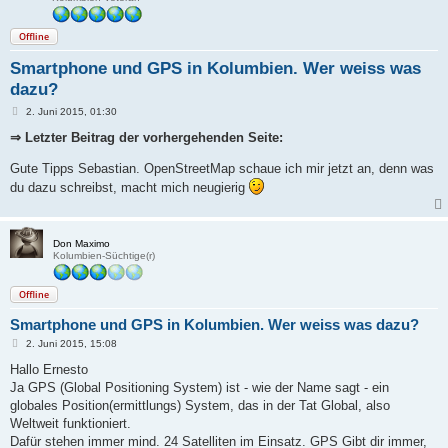
Offline
Smartphone und GPS in Kolumbien. Wer weiss was
dazu?
B
2. Juni 2015, 01:30
e
i
⇒ Letzter Beitrag der vorhergehenden Seite:
t
r
Gute Tipps Sebastian. OpenStreetMap schaue ich mir jetzt an, denn was
a
g
du dazu schreibst, macht mich neugierig
Don Maximo
Kolumbien-Süchtige(r)
Offline
Smartphone und GPS in Kolumbien. Wer weiss was dazu?
B
2. Juni 2015, 15:08
e
i
Hallo Ernesto
t
Ja GPS (Global Positioning System) ist - wie der Name sagt - ein
r
a
globales Position(ermittlungs) System, das in der Tat Global, also
g
Weltweit funktioniert.
Dafür stehen immer mind. 24 Satelliten im Einsatz. GPS Gibt dir immer,