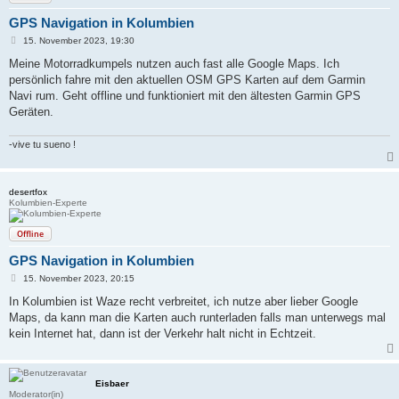
GPS Navigation in Kolumbien
B
15. November 2023, 19:30
e
i
Meine Motorradkumpels nutzen auch fast alle Google Maps. Ich
t
persönlich fahre mit den aktuellen OSM GPS Karten auf dem Garmin
r
a
Navi rum. Geht offline und funktioniert mit den ältesten Garmin GPS
g
Geräten.
-vive tu sueno !
desertfox
Kolumbien-Experte
Offline
GPS Navigation in Kolumbien
B
15. November 2023, 20:15
e
i
In Kolumbien ist Waze recht verbreitet, ich nutze aber lieber Google
t
Maps, da kann man die Karten auch runterladen falls man unterwegs mal
r
a
kein Internet hat, dann ist der Verkehr halt nicht in Echtzeit.
g
Eisbaer
Moderator(in)