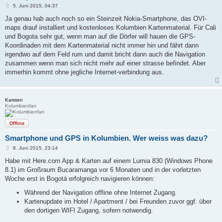
B
5. Juni 2015, 04:37
e
i
Ja genau hab auch noch so ein Steinzeit Nokia-Smartphone, das OVI-
t
maps drauf installiert und kostenloses Kolumbien Kartenmaterial. Für Cali
r
a
und Bogota sehr gut, wenn man auf die Dörfer will hauen die GPS-
g
Koordinaden mit dem Kartenmaterial nicht immer hin und fährt dann
irgendwo auf dem Feld rum und damit bricht dann auch die Navigation
zusammen wenn man sich nicht mehr auf einer strasse befindet. Aber
immerhin kommt ohne jegliche Internet-verbindung aus.
Karsten
Kolumbienfan
Offline
Smartphone und GPS in Kolumbien. Wer weiss was dazu?
B
8. Juni 2015, 23:14
e
i
Habe mit Here.com App & Karten auf einem Lumia 830 (Windows Phone
t
8.1) im Großraum Bucaramanga vor 6 Monaten und in der vorletzten
r
a
Woche erst in Bogotá erfolgreich navigieren können:
g
Während der Navigation offline ohne Internet Zugang.
Kartenupdate im Hotel / Apartment / bei Freunden zuvor ggf. über
den dortigen WIFI Zugang, sofern notwendig.