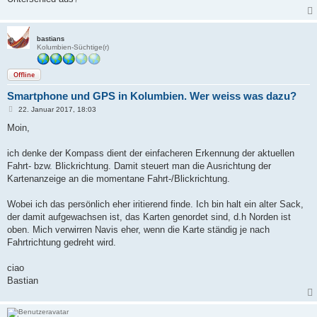
bastians
Kolumbien-Süchtige(r)
Offline
Smartphone und GPS in Kolumbien. Wer weiss was dazu?
B
22. Januar 2017, 18:03
e
i
Moin,
t
r
a
ich denke der Kompass dient der einfacheren Erkennung der aktuellen
g
Fahrt- bzw. Blickrichtung. Damit steuert man die Ausrichtung der
Kartenanzeige an die momentane Fahrt-/Blickrichtung.
Wobei ich das persönlich eher iritierend finde. Ich bin halt ein alter Sack,
der damit aufgewachsen ist, das Karten genordet sind, d.h Norden ist
oben. Mich verwirren Navis eher, wenn die Karte ständig je nach
Fahrtrichtung gedreht wird.
ciao
Bastian