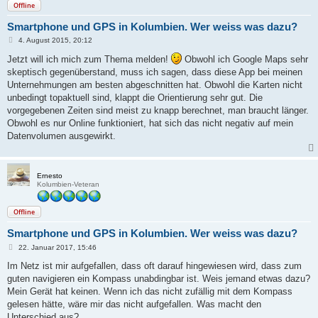
Offline
Smartphone und GPS in Kolumbien. Wer weiss was dazu?
B
4. August 2015, 20:12
e
i
Jetzt will ich mich zum Thema melden!
Obwohl ich Google Maps sehr
t
skeptisch gegenüberstand, muss ich sagen, dass diese App bei meinen
r
a
Unternehmungen am besten abgeschnitten hat. Obwohl die Karten nicht
g
unbedingt topaktuell sind, klappt die Orientierung sehr gut. Die
vorgegebenen Zeiten sind meist zu knapp berechnet, man braucht länger.
Obwohl es nur Online funktioniert, hat sich das nicht negativ auf mein
Datenvolumen ausgewirkt.
Ernesto
Kolumbien-Veteran
Offline
Smartphone und GPS in Kolumbien. Wer weiss was dazu?
B
22. Januar 2017, 15:46
e
i
Im Netz ist mir aufgefallen, dass oft darauf hingewiesen wird, dass zum
t
guten navigieren ein Kompass unabdingbar ist. Weis jemand etwas dazu?
r
a
Mein Gerät hat keinen. Wenn ich das nicht zufällig mit dem Kompass
g
gelesen hätte, wäre mir das nicht aufgefallen. Was macht den
Unterschied aus?