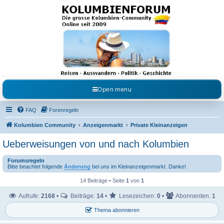
Kolumbienforum - Das
grosse Forum der
Freunde Kolumbiens
Reisen, Auswandern, Kultur, Politik, Geschichte und Visum in Kolumbien und Venezuela.
Austausch, Erfahrungen und Gemeinschaft im Kolumbienforum
Open menu
FAQ
Forenregeln
Kolumbien Community
Anzeigenmarkt
Private Kleinanzeigen
Ueberweisungen von und nach Kolumbien
Forumsregeln
Bitte beachtet folgende
Änderung
bei uns im Kleinanzeigenmarkt. Danke!
14 Beiträge • Seite
1
von
1
Aufrufe:
2168
•
Beiträge:
14
•
Lesezeichen:
0
•
Abonnenten:
1
Thema abonnieren