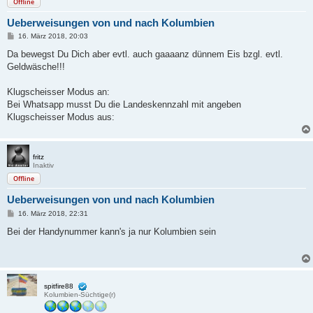
Offline
Ueberweisungen von und nach Kolumbien
B
16. März 2018, 20:03
e
i
Da bewegst Du Dich aber evtl. auch gaaaanz dünnem Eis bzgl. evtl.
t
Geldwäsche!!!
r
a
g
Klugscheisser Modus an:
Bei Whatsapp musst Du die Landeskennzahl mit angeben
Klugscheisser Modus aus:
fritz
Inaktiv
Offline
Ueberweisungen von und nach Kolumbien
B
16. März 2018, 22:31
e
i
Bei der Handynummer kann's ja nur Kolumbien sein
t
r
a
g
spitfire88
Kolumbien-Süchtige(r)