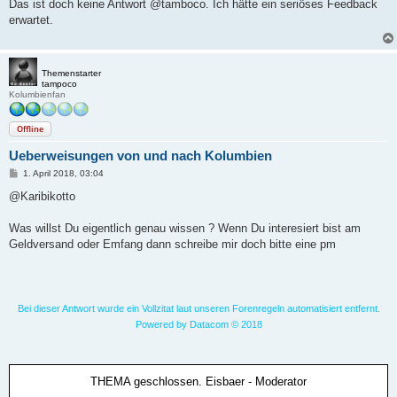
i
Das ist doch keine Antwort @tamboco. Ich hätte ein seriöses Feedback
t
erwartet.
r
a
g
Themenstarter
tampoco
Kolumbienfan
Offline
Ueberweisungen von und nach Kolumbien
B
1. April 2018, 03:04
e
i
@Karibikotto
t
r
a
Was willst Du eigentlich genau wissen ? Wenn Du interesiert bist am
g
Geldversand oder Emfang dann schreibe mir doch bitte eine pm
Bei dieser Antwort wurde ein Vollzitat laut unseren Forenregeln automatisiert entfernt.
Powered by Datacom © 2018
THEMA geschlossen. Eisbaer - Moderator