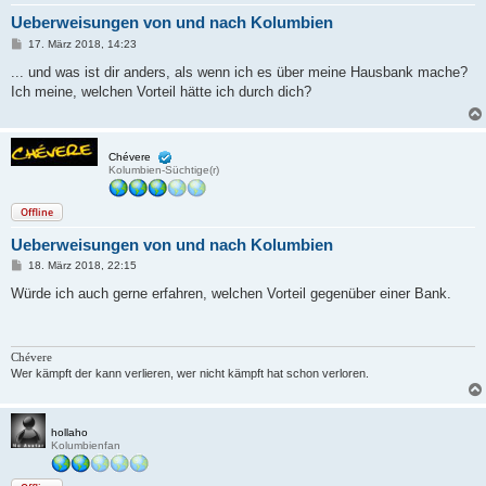
Ueberweisungen von und nach Kolumbien
B
17. März 2018, 14:23
e
i
... und was ist dir anders, als wenn ich es über meine Hausbank mache?
t
Ich meine, welchen Vorteil hätte ich durch dich?
r
a
g
Chévere
Kolumbien-Süchtige(r)
Offline
Ueberweisungen von und nach Kolumbien
B
18. März 2018, 22:15
e
i
Würde ich auch gerne erfahren, welchen Vorteil gegenüber einer Bank.
t
r
a
g
Chévere
Wer kämpft der kann verlieren, wer nicht kämpft hat schon verloren.
hollaho
Kolumbienfan