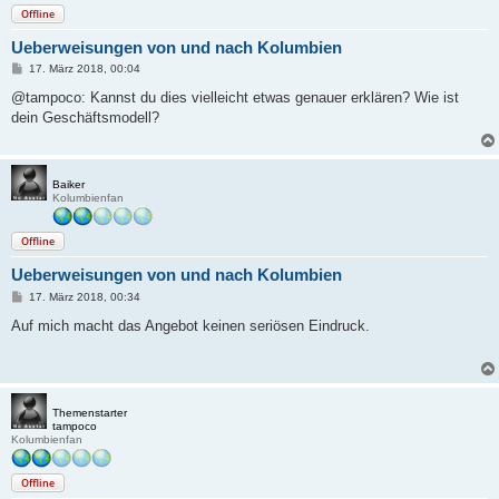
Offline
Ueberweisungen von und nach Kolumbien
B
17. März 2018, 00:04
e
i
@tampoco: Kannst du dies vielleicht etwas genauer erklären? Wie ist
t
dein Geschäftsmodell?
r
a
g
Baiker
Kolumbienfan
Offline
Ueberweisungen von und nach Kolumbien
B
17. März 2018, 00:34
e
i
Auf mich macht das Angebot keinen seriösen Eindruck.
t
r
a
g
Themenstarter
tampoco
Kolumbienfan
Offline