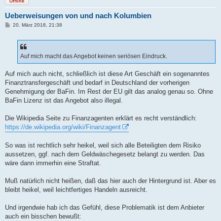
Offline
Ueberweisungen von und nach Kolumbien
B
20. März 2018, 21:38
e
i
t
r
a
Auf mich macht das Angebot keinen seriösen Eindruck.
g
Auf mich auch nicht, schließlich ist diese Art Geschäft ein sogenanntes
Finanztransfergeschäft und bedarf in Deutschland der vorherigen
Genehmigung der BaFin. Im Rest der EU gilt das analog genau so. Ohne
BaFin Lizenz ist das Angebot also illegal.
Die Wikipedia Seite zu Finanzagenten erklärt es recht verständlich:
https://de.wikipedia.org/wiki/Finanzagent
So was ist rechtlich sehr heikel, weil sich alle Beteiligten dem Risiko
aussetzen, ggf. nach dem Geldwäschegesetz belangt zu werden. Das
wäre dann immerhin eine Straftat.
Muß natürlich nicht heißen, daß das hier auch der Hintergrund ist. Aber es
bleibt heikel, weil leichtfertiges Handeln ausreicht.
Und irgendwie hab ich das Gefühl, diese Problematik ist dem Anbieter
auch ein bisschen bewußt: