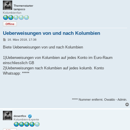
Themenstarter
tampoco
Kolumbienfan
Offline
Ueberweisungen von und nach Kolumbien
B
16. März 2018, 17:36
e
i
Biete Ueberweisungen von und nach Kolumbien
t
r
a
1)Ueberweisungen von Kolumbien auf jedes Konto im Euro-Raum
g
einschliesslich GB
2)Ueberweisungen nach Kolumbien auf jedes kolumb. Konto
Whatsapp: *****
***** Nummer entfernt. Owaldo - Admin.
desertfox
Kolumbien-Experte