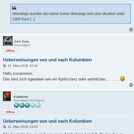
Allerdings duerfen das keine hohen Betraege sein,also deutlich unter
1000 Euro [...]
John Extra
Ehemalige/r
Offline
Ueberweisungen von und nach Kolumbien
B
21. März 2018, 22:18
e
i
Hallo zusammen..
t
Das liest sich irgendwie wie ein Aprilscherz oder aehnliches...........
r
a
g
Karibikotto
Kolumbien-Süchtige(r)
Offline
Ueberweisungen von und nach Kolumbien
B
21. März 2018, 23:23
e
i