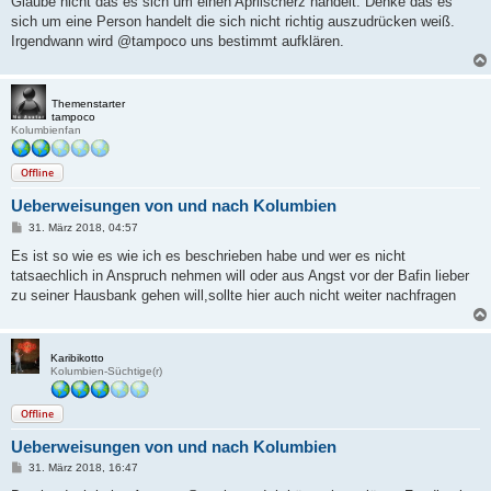
Glaube nicht das es sich um einen Aprilscherz handelt. Denke das es
t
sich um eine Person handelt die sich nicht richtig auszudrücken weiß.
r
a
Irgendwann wird @tampoco uns bestimmt aufklären.
g
Themenstarter
tampoco
Kolumbienfan
Offline
Ueberweisungen von und nach Kolumbien
B
31. März 2018, 04:57
e
i
Es ist so wie es wie ich es beschrieben habe und wer es nicht
t
tatsaechlich in Anspruch nehmen will oder aus Angst vor der Bafin lieber
r
a
zu seiner Hausbank gehen will,sollte hier auch nicht weiter nachfragen
g
Karibikotto
Kolumbien-Süchtige(r)
Offline
Ueberweisungen von und nach Kolumbien
B
31. März 2018, 16:47
e