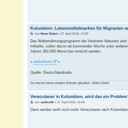
Kolumbien: Lebensmittelmarken für Migranten a
B
von
News Robot
»
27. April 2018, 13:39
e
i
Das Welternährungsprogramm der Vereinten Nationen wird
t
mitteilte, sollen davon ab kommender Woche unter andere
r
a
Jahres 350.000 Menschen erreicht werden.
g
»
weiterlesen
«
Quelle: Deutschlandradio
Du machst einen simplen Roboter glücklich. Vielen Dank!
Venezolaner in Kolumbien, wird das ein Problem
B
von
spitfire88
»
27. April 2018, 14:04
e
i
Dann werden wohl noch mehr Venezolaner nach Kolumbie
t
r
a
g