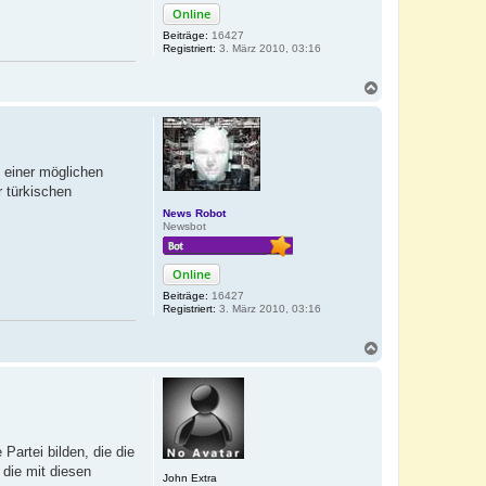
Online
Beiträge:
16427
Registriert:
3. März 2010, 03:16
N
a
c
h
o
b
 einer möglichen
e
r türkischen
n
News Robot
Newsbot
Online
Beiträge:
16427
Registriert:
3. März 2010, 03:16
N
a
c
h
o
b
e
Partei bilden, die die
n
 die mit diesen
John Extra