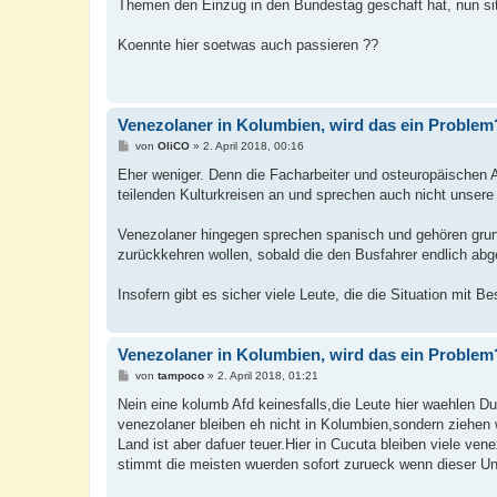
Themen den Einzug in den Bundestag geschaft hat, nun si
Koennte hier soetwas auch passieren ??
Venezolaner in Kolumbien, wird das ein Problem
B
von
OliCO
»
2. April 2018, 00:16
e
i
Eher weniger. Denn die Facharbeiter und osteuropäischen A
t
teilenden Kulturkreisen an und sprechen auch nicht unsere
r
a
g
Venezolaner hingegen sprechen spanisch und gehören grund
zurückkehren wollen, sobald die den Busfahrer endlich ab
Insofern gibt es sicher viele Leute, die die Situation mit B
Venezolaner in Kolumbien, wird das ein Problem
B
von
tampoco
»
2. April 2018, 01:21
e
i
Nein eine kolumb Afd keinesfalls,die Leute hier waehlen Du
t
venezolaner bleiben eh nicht in Kolumbien,sondern ziehen
r
a
Land ist aber dafuer teuer.Hier in Cucuta bleiben viele v
g
stimmt die meisten wuerden sofort zurueck wenn dieser U