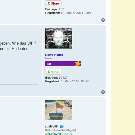
Offline
Beiträge:
133
Registriert:
4. Februar 2014, 18:53
N
a
c
h
o
b
usgeben. Wie das WFP
e
ten bis Ende des
n
News Robot
Newsbot
Online
Beiträge:
16427
Registriert:
3. März 2010, 03:16
N
a
c
h
o
b
e
n
spitfire88
Kolumbien-Süchtige(r)