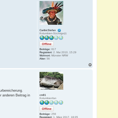
CaribicStefan
Kolumbien-Süchtige(r)
Offline
Beiträge:
817
Registriert:
2. Mai 2010, 15:29
Wohnort:
Münster NRW
Alter:
56
N
a
c
h
o
b
e
urbereicherung.
n
r anderen Beitrag in
cm81
Kolumbienfan
Offline
Beiträge:
256
Registriert:
1. März 2017, 18:05