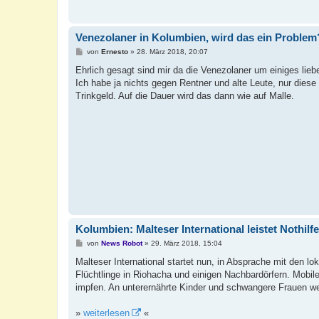
Venezolaner in Kolumbien, wird das ein Problem
B
von
Ernesto
»
28. März 2018, 20:07
e
i
Ehrlich gesagt sind mir da die Venezolaner um einiges liebe
t
Ich habe ja nichts gegen Rentner und alte Leute, nur dies
r
a
Trinkgeld. Auf die Dauer wird das dann wie auf Malle.
g
Kolumbien: Malteser International leistet Nothilf
B
von
News Robot
»
29. März 2018, 15:04
e
i
Malteser International startet nun, in Absprache mit den l
t
Flüchtlinge in Riohacha und einigen Nachbardörfern. Mobi
r
a
impfen. An unterernährte Kinder und schwangere Frauen wer
g
»
weiterlesen
«