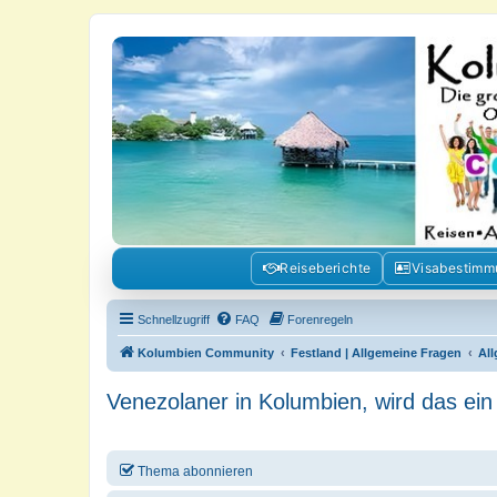
Kolumbienforum - Das grosse Foru
Reisen, Auswandern, Kultur, Politik, Geschichte und Visum in Kolumb
Reiseberichte
Visabestim
Schnellzugriff
FAQ
Forenregeln
Kolumbien Community
Festland | Allgemeine Fragen
Al
Venezolaner in Kolumbien, wird das ei
Thema abonnieren