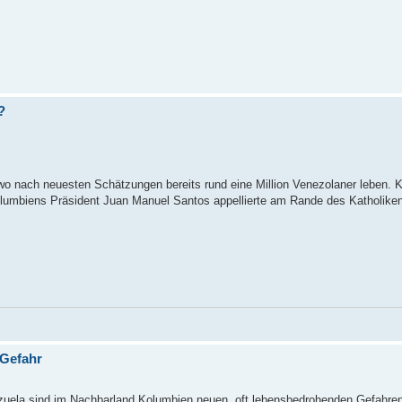
?
o nach neuesten Schätzungen bereits rund eine Million Venezolaner leben. 
lumbiens Präsident Juan Manuel Santos appellierte am Rande des Katholike
 Gefahr
ezuela sind im Nachbarland Kolumbien neuen, oft lebensbedrohenden Gefahren