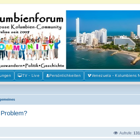
m der Freunde Kolumbiens
ien und Venezuela. Austausch, Erfahrungen und Gemeinschaft im Kolumbienforum
mungen
TV - Live
Persönlichkeiten
Venezuela - Kolumbiens 
lgemeines
n Problem?
Aufrufe:
131