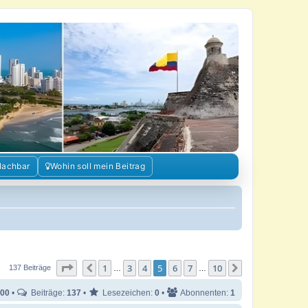
Nachbar
Wohin soll mein Beitrag
Seite
5
von
10
1
3
4
5
6
7
10
Vorherige
Nächste
137 Beiträge
…
…
00
•
Beiträge:
137
•
Lesezeichen:
0
•
Abonnenten:
1