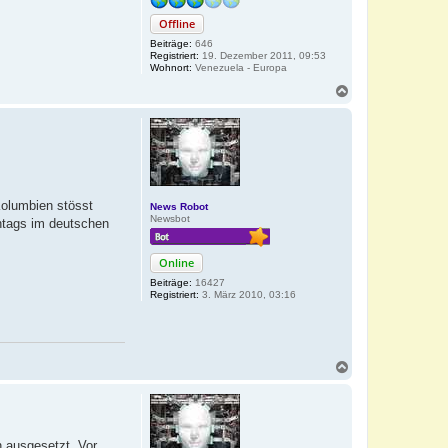
Offline
Beiträge:
646
Registriert:
19. Dezember 2011, 09:53
Wohnort:
Venezuela - Europa
N
a
c
h
o
b
e
n
Kolumbien stösst
News Robot
Newsbot
ntags im deutschen
Online
Beiträge:
16427
Registriert:
3. März 2010, 03:16
N
a
c
h
o
b
 ausgesetzt. Vor