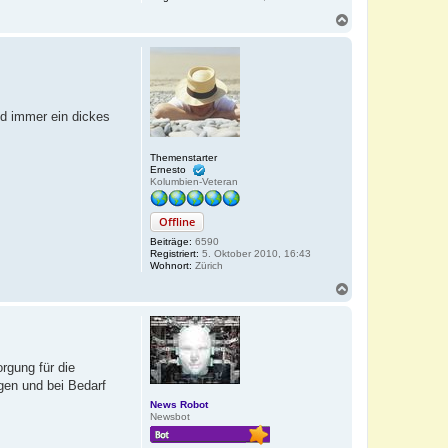
N
a
c
h
o
b
e
nd immer ein dickes
n
Themenstarter
Ernesto
Kolumbien-Veteran
Offline
Beiträge:
6590
Registriert:
5. Oktober 2010, 16:43
Wohnort:
Zürich
N
a
c
h
o
b
rgung für die
e
gen und bei Bedarf
n
News Robot
Newsbot