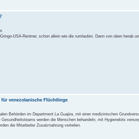
?
r.
e Gringo-USA-Rentner, schon allein wie die rumlaufen. Dann von oben herab u
e für venezolanische Flüchtlinge
okalen Behörden im Department La Guajira, mit einer medizinischen Grundverso
le Gesundheitsteams werden die Menschen behandeln, mit Hygienekits versor
den die Mitarbeiter Zusatznahrung verteilen.