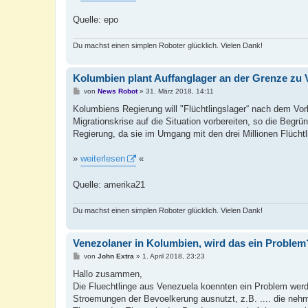
Quelle: epo
Du machst einen simplen Roboter glücklich. Vielen Dank!
Kolumbien plant Auffanglager an der Grenze zu 
B
von
News Robot
»
31. März 2018, 14:11
e
i
Kolumbiens Regierung will "Flüchtlingslager“ nach dem Vor
t
Migrationskrise auf die Situation vorbereiten, so die Begrü
r
a
Regierung, da sie im Umgang mit den drei Millionen Flücht
g
»
weiterlesen
«
Quelle: amerika21
Du machst einen simplen Roboter glücklich. Vielen Dank!
Venezolaner in Kolumbien, wird das ein Problem
B
von
John Extra
»
1. April 2018, 23:23
e
i
Hallo zusammen,
t
Die Fluechtlinge aus Venezuela koennten ein Problem werde
r
a
Stroemungen der Bevoelkerung ausnutzt, z.B. .... die nehm
g