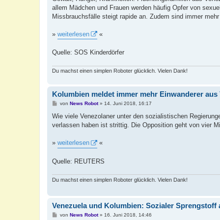
t
allem Mädchen und Frauen werden häufig Opfer von sexuelle
r
a
Missbrauchsfälle steigt rapide an. Zudem sind immer mehr
g
»
weiterlesen
«
Quelle: SOS Kinderdörfer
Du machst einen simplen Roboter glücklich. Vielen Dank!
Kolumbien meldet immer mehr Einwanderer aus
B
von
News Robot
»
14. Juni 2018, 16:17
e
i
Wie viele Venezolaner unter den sozialistischen Regieru
t
verlassen haben ist strittig. Die Opposition geht von vier 
r
a
g
»
weiterlesen
«
Quelle: REUTERS
Du machst einen simplen Roboter glücklich. Vielen Dank!
Venezuela und Kolumbien: Sozialer Sprengstoff 
B
von
News Robot
»
16. Juni 2018, 14:46