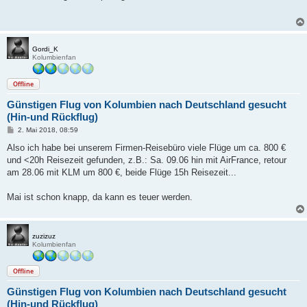
t
r
a
g
Gordi_K
Kolumbienfan
Offline
Günstigen Flug von Kolumbien nach Deutschland gesucht
(Hin-und Rückflug)
B
2. Mai 2018, 08:59
e
i
Also ich habe bei unserem Firmen-Reisebüro viele Flüge um ca. 800 €
t
und <20h Reisezeit gefunden, z.B.: Sa. 09.06 hin mit AirFrance, retour
r
a
am 28.06 mit KLM um 800 €, beide Flüge 15h Reisezeit...
g
Mai ist schon knapp, da kann es teuer werden.
zuzizuz
Kolumbienfan
Offline
Günstigen Flug von Kolumbien nach Deutschland gesucht
(Hin-und Rückflug)