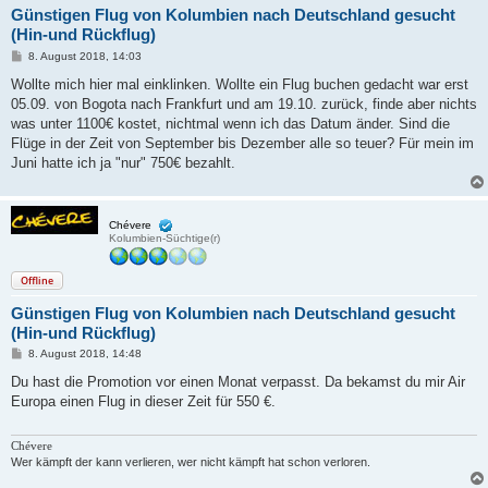
Günstigen Flug von Kolumbien nach Deutschland gesucht
(Hin-und Rückflug)
B
8. August 2018, 14:03
e
i
Wollte mich hier mal einklinken. Wollte ein Flug buchen gedacht war erst
t
05.09. von Bogota nach Frankfurt und am 19.10. zurück, finde aber nichts
r
a
was unter 1100€ kostet, nichtmal wenn ich das Datum änder. Sind die
g
Flüge in der Zeit von September bis Dezember alle so teuer? Für mein im
Juni hatte ich ja "nur" 750€ bezahlt.
Chévere
Kolumbien-Süchtige(r)
Offline
Günstigen Flug von Kolumbien nach Deutschland gesucht
(Hin-und Rückflug)
B
8. August 2018, 14:48
e
i
Du hast die Promotion vor einen Monat verpasst. Da bekamst du mir Air
t
Europa einen Flug in dieser Zeit für 550 €.
r
a
g
Chévere
Wer kämpft der kann verlieren, wer nicht kämpft hat schon verloren.