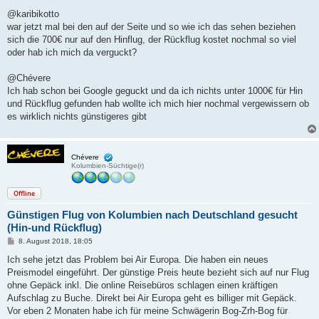
e
i
@karibikotto
t
war jetzt mal bei den auf der Seite und so wie ich das sehen beziehen
r
a
sich die 700€ nur auf den Hinflug, der Rückflug kostet nochmal so viel
g
oder hab ich mich da verguckt?
@Chévere
Ich hab schon bei Google geguckt und da ich nichts unter 1000€ für Hin
und Rückflug gefunden hab wollte ich mich hier nochmal vergewissern ob
es wirklich nichts günstigeres gibt
Chévere
Kolumbien-Süchtige(r)
Offline
Günstigen Flug von Kolumbien nach Deutschland gesucht
(Hin-und Rückflug)
B
8. August 2018, 18:05
e
i
Ich sehe jetzt das Problem bei Air Europa. Die haben ein neues
t
Preismodel eingeführt. Der günstige Preis heute bezieht sich auf nur Flug
r
a
ohne Gepäck inkl. Die online Reisebüros schlagen einen kräftigen
g
Aufschlag zu Buche. Direkt bei Air Europa geht es billiger mit Gepäck.
Vor eben 2 Monaten habe ich für meine Schwägerin Bog-Zrh-Bog für