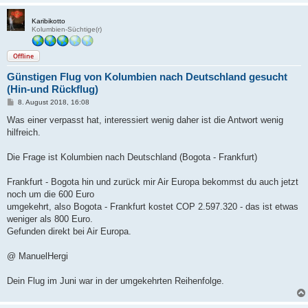
Karibikotto
Kolumbien-Süchtige(r)
Offline
Günstigen Flug von Kolumbien nach Deutschland gesucht
(Hin-und Rückflug)
B
8. August 2018, 16:08
e
i
Was einer verpasst hat, interessiert wenig daher ist die Antwort wenig
t
hilfreich.
r
a
g
Die Frage ist Kolumbien nach Deutschland (Bogota - Frankfurt)
Frankfurt - Bogota hin und zurück mir Air Europa bekommst du auch jetzt
noch um die 600 Euro
umgekehrt, also Bogota - Frankfurt kostet COP 2.597.320 - das ist etwas
weniger als 800 Euro.
Gefunden direkt bei Air Europa.
@ ManuelHergi
Dein Flug im Juni war in der umgekehrten Reihenfolge.