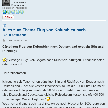
Themenstarter
Berraquera
Kolumbien-Infizierte(r)
Offline
Alles zum Thema Flug von Kolumbien nach
Deutschland
B
1. Mai 2018, 17:44
e
i
Günstigen Flug von Kolumbien nach Deutschland gesucht (Hin-und
t
Rückflug)
r
a
g
Günstige Flüge von Bogota nach München, Stuttgart, Friedrichshafen
oder Frankfurt.
Hallo zusammen,
ich suche seit Tagen einen günstigen Hin-und Rückflug von Bogota nach
Deutschland. Aber alle kosten inzwischen so um die 1000 Euro und mehr
oder es sind Flüge mit mehr als 20 Stunden. Dreht man das ganze um,
also Deutschland-Bogota das gleiche Reisedatum kosten sie oft 400-500
Euro weniger. Woran liegt das?
Weiß jemand eine Suchmaschine, wo es noch Flüge unter 1000 Euro von
Bogota nach Deutschland gibt? Egal ob im Mai oder Juni ....flexibles