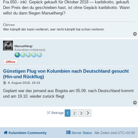
Fra.650.- inkl. Gepäck gekauft für Oktober 2018 — karibikotto, gekauft.
Den Preis den du geschrieben hast, ist ohne Gepäck karibikotto. Wann
willst du dann fliegen Manuelhergi?
Chévere
Wer kämpft der kann verlieren, wer nicht kämpft hat schon verloren.
ManuelHergi
Kolumbien-Infizierte(r)
Offline
Günstigen Flug von Kolumbien nach Deutschland gesucht
(Hin-und Rückflug)
B
8. August 2018, 18:19
e
i
Geplant war das jemand aus Bogota am 05.09. nach Deutschland kommt
t
und am 19.10. wieder zurück fliegt
r
a
g
1
2
3
Nächste
37 Beiträge
Kolumbien Community
Server Status
Alle Zeiten sind
UTC+02:00