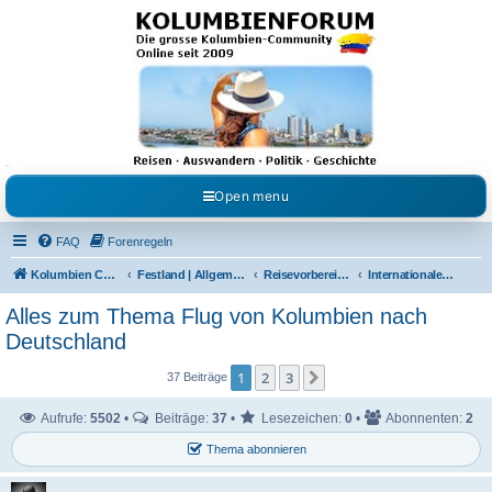
Kolumbienforum - Das
grosse Forum der
Freunde Kolumbiens
Reisen, Auswandern, Kultur, Politik, Geschichte und Visum in Kolumbien und Venezuela.
Austausch, Erfahrungen und Gemeinschaft im Kolumbienforum
Open menu
FAQ
Forenregeln
Kolumbien Community
Festland | Allgemeine Fragen
Reisevorbereitungen & Reiseerfahrungen
Internationale Flüge
Alles zum Thema Flug von Kolumbien nach
Deutschland
1
2
3
Nächste
37 Beiträge
Aufrufe:
5502
•
Beiträge:
37
•
Lesezeichen:
0
•
Abonnenten:
2
Thema abonnieren