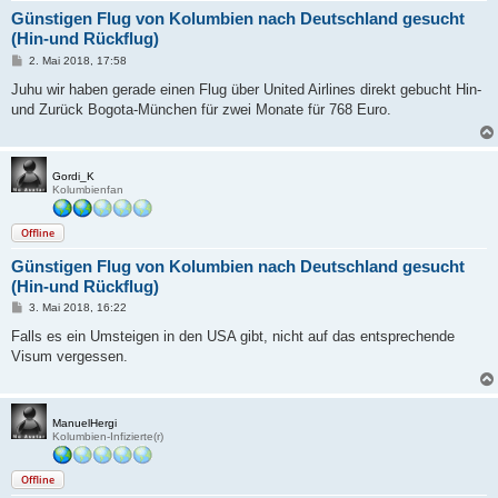
Günstigen Flug von Kolumbien nach Deutschland gesucht
(Hin-und Rückflug)
B
2. Mai 2018, 17:58
e
i
Juhu wir haben gerade einen Flug über United Airlines direkt gebucht Hin-
t
und Zurück Bogota-München für zwei Monate für 768 Euro.
r
a
g
Gordi_K
Kolumbienfan
Offline
Günstigen Flug von Kolumbien nach Deutschland gesucht
(Hin-und Rückflug)
B
3. Mai 2018, 16:22
e
i
Falls es ein Umsteigen in den USA gibt, nicht auf das entsprechende
t
Visum vergessen.
r
a
g
ManuelHergi
Kolumbien-Infizierte(r)
Offline