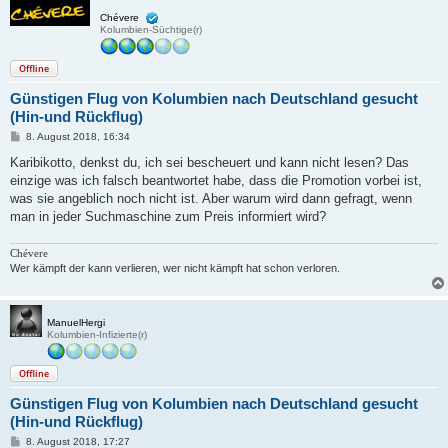
Chévere
Kolumbien-Süchtige(r)
Offline
Günstigen Flug von Kolumbien nach Deutschland gesucht
(Hin-und Rückflug)
B
8. August 2018, 16:34
e
i
Karibikotto, denkst du, ich sei bescheuert und kann nicht lesen? Das
t
einzige was ich falsch beantwortet habe, dass die Promotion vorbei ist,
r
a
was sie angeblich noch nicht ist. Aber warum wird dann gefragt, wenn
g
man in jeder Suchmaschine zum Preis informiert wird?
Chévere
Wer kämpft der kann verlieren, wer nicht kämpft hat schon verloren.
ManuelHergi
Kolumbien-Infizierte(r)
Offline
Günstigen Flug von Kolumbien nach Deutschland gesucht
(Hin-und Rückflug)
B
8. August 2018, 17:27