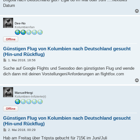
Datum
Dee-No
Kolumbienfan
Offline
Günstigen Flug von Kolumbien nach Deutschland gesucht
(Hin-und Rückflug)
B
1. Mai 2018, 18:56
e
i
Suche auf Google Flights und Swoodoo den günstigsten Flug und wende
t
dich dann mit deinen Vorstellungen/Anforderungen an flightfox.com
r
a
g
ManuelHergi
Kolumbien-Infizierte(r)
Offline
Günstigen Flug von Kolumbien nach Deutschland gesucht
(Hin-und Rückflug)
B
2. Mai 2018, 00:29
e
i
Hab am Freitag über Tripsta gebucht für 715€ im Juni/Juli