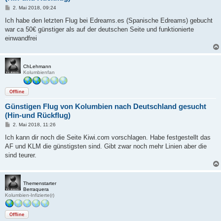
B
2. Mai 2018, 09:24
e
i
Ich habe den letzten Flug bei Edreams.es (Spanische Edreams) gebucht
t
war ca 50€ günstiger als auf der deutschen Seite und funktionierte
r
a
einwandfrei
g
ChLehmann
Kolumbienfan
Offline
Günstigen Flug von Kolumbien nach Deutschland gesucht
(Hin-und Rückflug)
B
2. Mai 2018, 11:26
e
i
Ich kann dir noch die Seite Kiwi.com vorschlagen. Habe festgestellt das
t
AF und KLM die günstigsten sind. Gibt zwar noch mehr Linien aber die
r
a
sind teurer.
g
Themenstarter
Berraquera
Kolumbien-Infizierte(r)
Offline