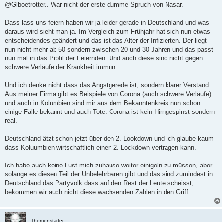
i
@Glboetrotter.. War nicht der erste dumme Spruch von Nasar.
t
r
a
Dass lass uns feiern haben wir ja leider gerade in Deutschland und was
g
daraus wird sieht man ja. Im Vergleich zum Frühjahr hat sich nun etwas
entscheidendes geändert und das ist das Alter der Infizierten. Der liegt
nun nicht mehr ab 50 sondern zwischen 20 und 30 Jahren und das passt
nun mal in das Profil der Feiernden. Und auch diese sind nicht gegen
schwere Verläufe der Krankheit immun.
Und ich denke nicht dass das Angstgerede ist, sondern klarer Verstand.
Aus meiner Firma gibt es Beispiele von Corona (auch schwere Verläufe)
und auch in Kolumbien sind mir aus dem Bekanntenkreis nun schon
einige Fälle bekannt und auch Tote. Corona ist kein Hirngespinst sondern
real.
Deutschland ätzt schon jetzt über den 2. Lookdown und ich glaube kaum
dass Koluumbien wirtschaftlich einen 2. Lockdown vertragen kann.
Ich habe auch keine Lust mich zuhause weiter einigeln zu müssen, aber
solange es diesen Teil der Unbelehrbaren gibt und das sind zumindest in
Deutschland das Partyvolk dass auf den Rest der Leute scheisst,
bekommen wir auch nicht diese wachsenden Zahlen in den Griff.
Themenstarter