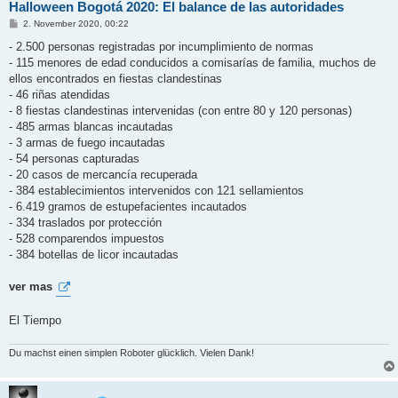
Halloween Bogotá 2020: El balance de las autoridades
B
2. November 2020, 00:22
e
i
- 2.500 personas registradas por incumplimiento de normas
t
- 115 menores de edad conducidos a comisarías de familia, muchos de
r
a
ellos encontrados en fiestas clandestinas
g
- 46 riñas atendidas
- 8 fiestas clandestinas intervenidas (con entre 80 y 120 personas)
- 485 armas blancas incautadas
- 3 armas de fuego incautadas
- 54 personas capturadas
- 20 casos de mercancía recuperada
- 384 establecimientos intervenidos con 121 sellamientos
- 6.419 gramos de estupefacientes incautados
- 334 traslados por protección
- 528 comparendos impuestos
- 384 botellas de licor incautadas
ver mas
El Tiempo
Du machst einen simplen Roboter glücklich. Vielen Dank!