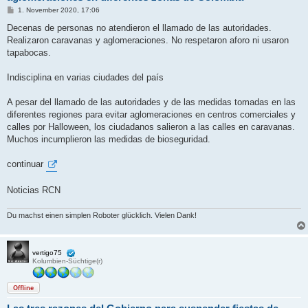
B
1. November 2020, 17:06
e
i
Decenas de personas no atendieron el llamado de las autoridades.
t
Realizaron caravanas y aglomeraciones. No respetaron aforo ni usaron
r
a
tapabocas.
g
Indisciplina en varias ciudades del país
A pesar del llamado de las autoridades y de las medidas tomadas en las
diferentes regiones para evitar aglomeraciones en centros comerciales y
calles por Halloween, los ciudadanos salieron a las calles en caravanas.
Muchos incumplieron las medidas de bioseguridad.
continuar
Noticias RCN
Du machst einen simplen Roboter glücklich. Vielen Dank!
vertigo75
Kolumbien-Süchtige(r)
Offline