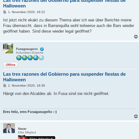
Las tres razones del Gobierno para suspender fiestas de
Halloween
B
1. November 2020, 18:22
e
i
Ist jetzt nicht ekakt zu diesem Thema aber ich war über Berichte meine
t
Frau überrascht, dass in Barranquilla wohl teilweise auch die Bars wieder
r
a
geöffnet haben. Sind diese wieder legal geöffnet?
g
Fusagasugeno
Kolumbien-Experte
Offline
Las tres razones del Gobierno para suspender fiestas de
Halloween
B
1. November 2020, 18:39
e
i
Hängt von den Alcaldes ab. In Fusa sind sie nicht geöffnet.
t
r
a
g
Eres feliz, eres Fusagasugeño :-)
Nasar
Elite Mitglied