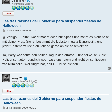
Glboetrotter
Kolumbien-Experte
Offline
Las tres razones del Gobierno para suspender fiestas de
Halloween
B
2. November 2020, 00:35
e
i
@ Vertigo .... bitte. Nasar macht doch nur Spass und meint es nicht böse
t
mit deiner Frau. Sie ist bestimmt die Liebste in ganz Barranquilla und
r
a
jeder Costeño würde sich liebend gerne an sie anschleimen.
g
Ja, Party war heute den halben Tag in den etratos 2 und teilweise 3; die
Polizei schaute freundlich weg. Lass uns feiern und nicht einschliessen
wie Kriminelle. Wer Angst hat, soll zu Hause bleiben.
vertigo75
Kolumbien-Süchtige(r)
Offline
Las tres razones del Gobierno para suspender fiestas de
Halloween
B
2. November 2020, 02:10
e