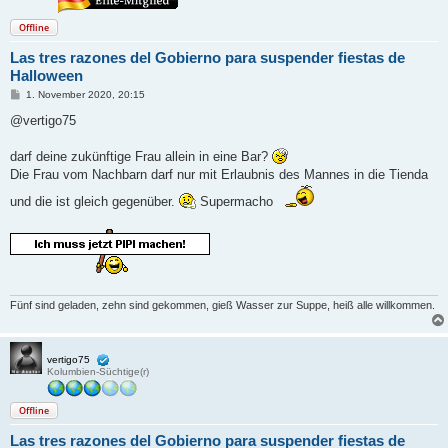
Offline
Las tres razones del Gobierno para suspender fiestas de
Halloween
B
1. November 2020, 20:15
e
i
@vertigo75
t
r
a
darf deine zukünftige Frau allein in eine Bar?
g
Die Frau vom Nachbarn darf nur mit Erlaubnis des Mannes in die Tienda
und die ist gleich gegenüber.
Supermacho
Fünf sind geladen, zehn sind gekommen, gieß Wasser zur Suppe, heiß alle willkommen.
vertigo75
Kolumbien-Süchtige(r)
Offline
Las tres razones del Gobierno para suspender fiestas de