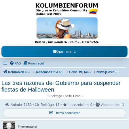
Kolumbienforum - Das
grosse Forum der
Freunde Kolumbiens
Reisen, Auswandern, Kultur, Politik, Geschichte und Visum in Kolumbien und Venezuela.
Austausch, Erfahrungen und Gemeinschaft im Kolumbienforum
Open menu
FAQ
Forenregeln
Kolumbien Community
Reisemedizin & Reisehinweise
Covid-19 | News | Information | Fragen
News [Covid-19]
Las tres razones del Gobierno para suspender
fiestas de Halloween
13 Beiträge • Seite
1
von
1
Aufrufe:
2480
•
Beiträge:
13
•
Lesezeichen:
0
•
Abonnenten:
1
Thema abonnieren
Themenstarter