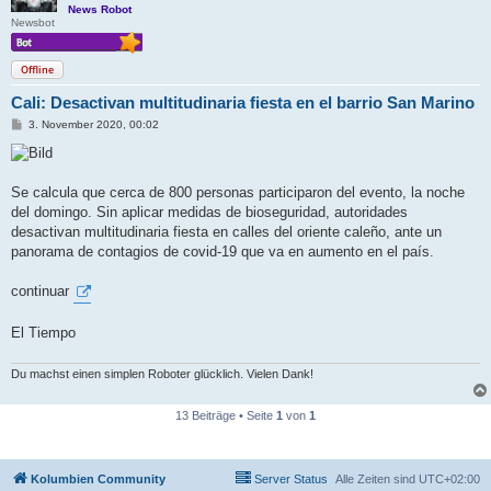
News Robot
Newsbot
Offline
Cali: Desactivan multitudinaria fiesta en el barrio San Marino
B
3. November 2020, 00:02
e
i
t
r
a
Se calcula que cerca de 800 personas participaron del evento, la noche
g
del domingo. Sin aplicar medidas de bioseguridad, autoridades
desactivan multitudinaria fiesta en calles del oriente caleño, ante un
panorama de contagios de covid-19 que va en aumento en el país.
continuar
El Tiempo
Du machst einen simplen Roboter glücklich. Vielen Dank!
13 Beiträge • Seite
1
von
1
Kolumbien Community
Server Status
Alle Zeiten sind
UTC+02:00