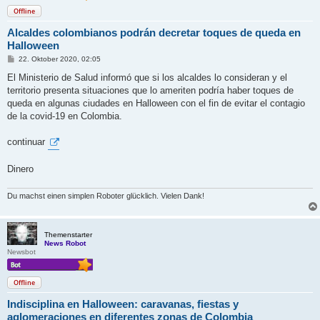
Offline
Alcaldes colombianos podrán decretar toques de queda en
Halloween
B
22. Oktober 2020, 02:05
e
i
El Ministerio de Salud informó que si los alcaldes lo consideran y el
t
territorio presenta situaciones que lo ameriten podría haber toques de
r
a
queda en algunas ciudades en Halloween con el fin de evitar el contagio
g
de la covid-19 en Colombia.
continuar
Dinero
Du machst einen simplen Roboter glücklich. Vielen Dank!
Themenstarter
News Robot
Newsbot
Offline
Indisciplina en Halloween: caravanas, fiestas y
aglomeraciones en diferentes zonas de Colombia