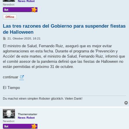
News Robot
Newsbot
Offline
Las tres razones del Gobierno para suspender fiestas
de Halloween
B
21. Oktober 2020, 16:21
e
i
El ministro de Salud, Fernando Ruiz, aseguró que es mejor evitar
t
aglomeraciones en esta fecha. Durante el programa de 'Prevención y
r
a
Acción' de este martes, el ministro de Salud, Fernando Ruiz, informó que
g
el comité asesor de la pandemia definió que las fiestas de Halloween no
están permitidas el próximo 31 de octubre.
continuar
El Tiempo
Du machst einen simplen Roboter glücklich. Vielen Dank!
Themenstarter
News Robot
Newsbot