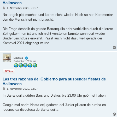
Halloween
B
1. November 2020, 21:27
e
i
Nasar geh pipi machen und komm nicht wieder. Noch so nen Kommentar
t
den die Menschheit nicht braucht.
r
a
g
Die Frage deshalb da gerade Barranquilla sehr vorbildlich durch die letzte
Zeit gekommen ist und ich nicht verstehen kønnte wenn dort wieder
Bruder Leichtfuss einkehrt. Passt auch nicht dazu weil gerade der
Karneval 2021 abgesagt wurde.
Ernesto
Kolumbien-Veteran
Offline
Las tres razones del Gobierno para suspender fiestas de
Halloween
B
1. November 2020, 22:07
e
i
In Barranquilla dürfen Bars und Diskos bis 23.00 Uhr geöffnet haben.
t
r
a
Google mal nach: Hasta exjugadores del Junior pillaron de rumba en
g
reconocida discoteca de Barranquilla