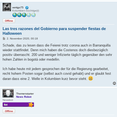
vertigo75
Kolumbien-Süchtige(r)
Offline
Las tres razones del Gobierno para suspender fiestas de
Halloween
B
2. November 2020, 00:18
e
i
Schade, das zu lesen dass die Feierei trotz corona auch in Barranquilla
t
wieder stattfindet. Denn mich haben die Costenos doch diesbezüglich
r
a
positiv überrascht. 200 und weniger Infizierte täglich gegenüber den sehr
g
hohen Zahlen in bogotá oder medellin.
Ich habe heute mit jedem gesprochen der für die Regierung gearbeitet,
recht hohem Posten sogar (selbst auch covid gehabt) und er glaubt fest
daran dass eine 2. Welle in Kolumbien kurz bevor steht.
Themenstarter
News Robot
Newsbot
Offline