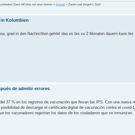
 zufrieden! Dann hilf bitte mit einer kleinen »
Spende
« Danke und Vergelt's Gott!
 in Kolumbien
a, grad in den Nachrichten gehört das es bis zu 2 Monaten dauern kann bis d
spués de admitir errores
 del 37 % en los registros de vacunación que llevan las IPS. Con una nueva 
a posibilidad de descargar el certificado digital de vacunación contra el covid-
que los vacunadores registran los datos de los ciudadanos que se inmunizan.