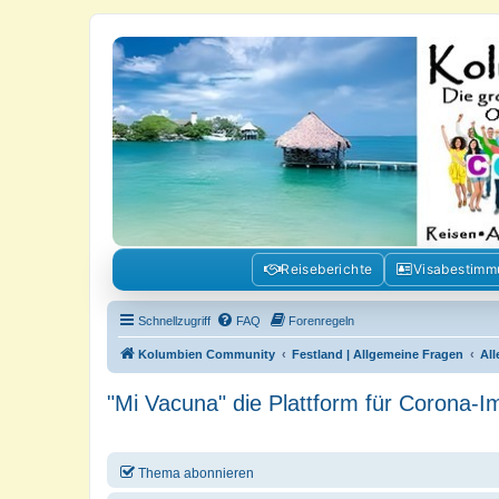
Kolumbienforum - Das grosse Foru
Reisen, Auswandern, Kultur, Politik, Geschichte und Visum in Kolumb
Reiseberichte
Visabestim
Schnellzugriff
FAQ
Forenregeln
Kolumbien Community
Festland | Allgemeine Fragen
Al
"Mi Vacuna" die Plattform für Corona-
Thema abonnieren