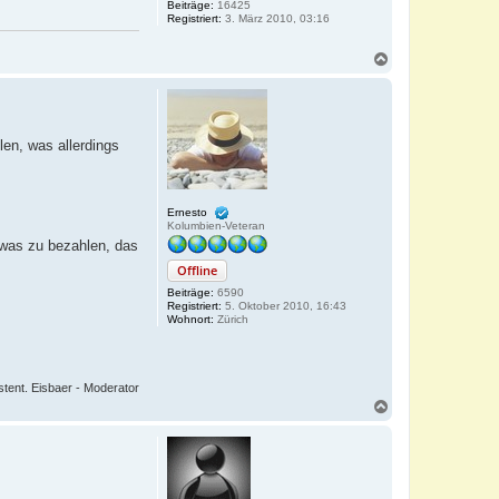
Beiträge:
16425
Registriert:
3. März 2010, 03:16
N
a
c
h
o
b
len, was allerdings
e
n
Ernesto
Kolumbien-Veteran
etwas zu bezahlen, das
Offline
Beiträge:
6590
Registriert:
5. Oktober 2010, 16:43
Wohnort:
Zürich
istent. Eisbaer - Moderator
N
a
c
h
o
b