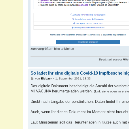
zum vergrößern bitte anklicken
Du bist mit unserer Hilfe
So ladet Ihr eine digitale Covid-19 Impfbeschein
B
von
Eisbaer
»
1. September 2021, 18:33
e
i
Das digitale Dokument bescheinigt die Anzahl der verabre
t
MI VACUNA heruntergeladen werden.
(Link siehe oben im erste
r
a
g
Direkt nach Eingabe der persönlichen. Daten findet Ihr e
Auch, wenn Ihr dieses Dokument im Moment nicht braucht, e
Laut Ministerium soll das Herunterladen in Kürze auch mit