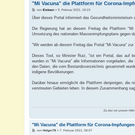
"Mi Vacuna" die Plattform für Corona-Imp
B
von
Eisbaer
»
5. Februar 2021, 19:23
e
i
Über dieses Portal informiert das Gesundheitsministerium
t
r
a
Die Regierung hat an diesem Freitag die Plattform "Mi
g
Umsetzung des nationalen Massenimpfungsplans gegen das 
"Wir werden ab diesem Freitag das Portal "Mi Vacuna" zur 
Dieses Tool, so Minister Ruiz, "ist ein Portal, das au
wurden in "Mi Vacuna" alle Informationen vorgeladen, die 
den Daten, die vom Bestandsverzeichnis gesammelt wurden
indigene Bevölkerungen.
Darüber hinaus ermöglicht die Plattform denjenigen, die n
verstreuten Gebieten leben. In diesem Zusammenhang sagt Ru
Du bist mit unserer Hilfe
"Mi Vacuna" die Plattform für Corona-Impfungen
B
von
Holger78
»
7. Februar 2021, 08:07
e