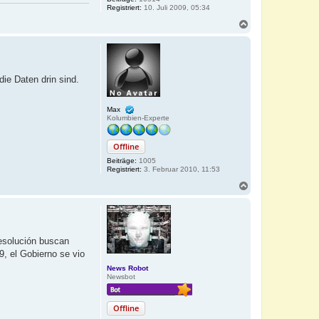
Registriert:
10. Juli 2009, 05:34
N
a
c
h
o
b
ie Daten drin sind.
e
n
Max
Kolumbien-Experte
Offline
Beiträge:
1005
Registriert:
3. Februar 2010, 11:53
N
a
c
h
o
b
resolución buscan
e
19, el Gobierno se vio
n
News Robot
Newsbot
Offline