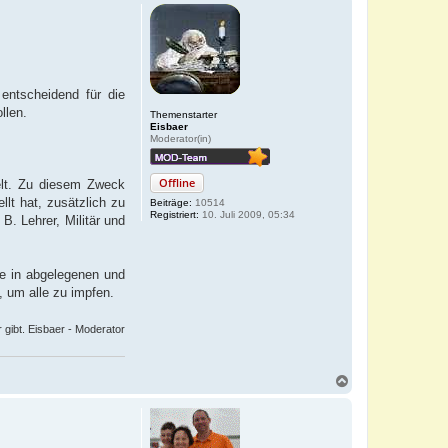
entscheidend für die
llen.
Themenstarter
Eisbaer
Moderator(in)
Offline
elt. Zu diesem Zweck
llt hat, zusätzlich zu
Beiträge:
10514
Registriert:
10. Juli 2009, 05:34
B. Lehrer, Militär und
ie in abgelegenen und
, um alle zu impfen.
r gibt. Eisbaer - Moderator
N
a
c
h
o