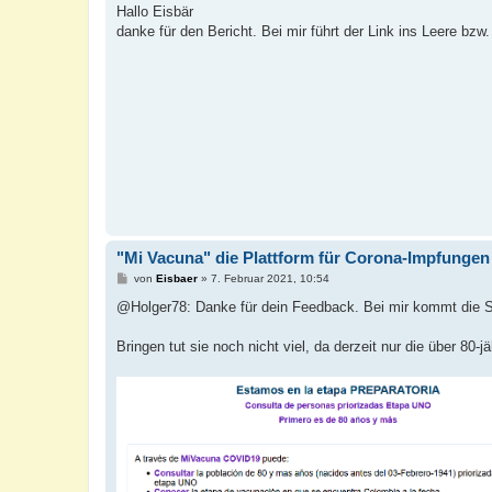
i
Hallo Eisbär
t
danke für den Bericht. Bei mir führt der Link ins Leere bzw. 
r
a
g
"Mi Vacuna" die Plattform für Corona-Impfungen
B
von
Eisbaer
»
7. Februar 2021, 10:54
e
i
@Holger78: Danke für dein Feedback. Bei mir kommt die Sei
t
r
a
Bringen tut sie noch nicht viel, da derzeit nur die über 80-
g