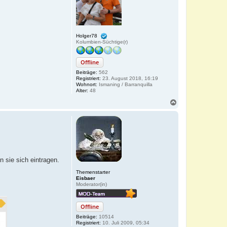
b
e
n
Holger78
Kolumbien-Süchtige(r)
Offline
Beiträge:
562
Registriert:
23. August 2018, 16:19
Wohnort:
Ismaning / Barranquilla
Alter:
48
N
a
c
h
o
b
e
n
n sie sich eintragen.
Themenstarter
Eisbaer
Moderator(in)
Offline
Beiträge:
10514
Registriert:
10. Juli 2009, 05:34