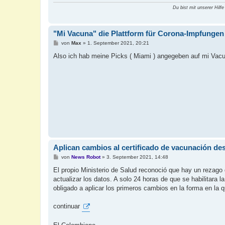
Du bist mit unserer Hilfe
"Mi Vacuna" die Plattform für Corona-Impfungen
B
von
Max
»
1. September 2021, 20:21
e
i
Also ich hab meine Picks ( Miami ) angegeben auf mi Vacun
t
r
a
g
Aplican cambios al certificado de vacunación de
B
von
News Robot
»
3. September 2021, 14:48
e
i
El propio Ministerio de Salud reconoció que hay un rezago
t
actualizar los datos. A solo 24 horas de que se habilitara l
r
a
obligado a aplicar los primeros cambios en la forma en la 
g
continuar