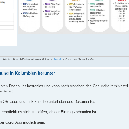
 zufrieden! Dann hilf bitte mit einer kleinen »
Spende
« Danke und Vergelt's Gott!
igung in Kolumbien herunter
ichten Dosen, ist kostenlos und kann nach Angaben des Gesundheitsminister
n Beitrag)
inen QR-Code und Link zum Herunterladen des Dokumentes.
mpfiehlt es sich zu prüfen, ob der Eintrag vorhanden ist.
 der CoronApp möglich sein.