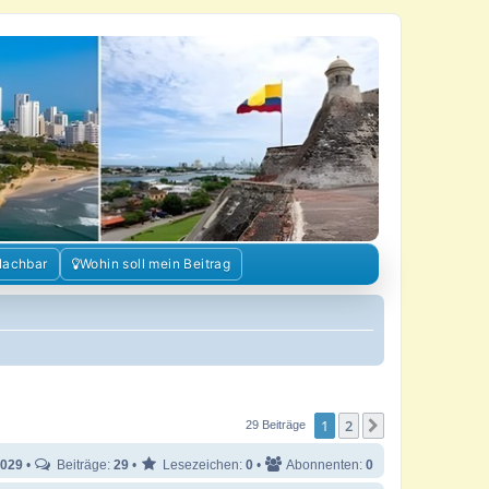
Nachbar
Wohin soll mein Beitrag
1
2
Nächste
29 Beiträge
029
•
Beiträge:
29
•
Lesezeichen:
0
•
Abonnenten:
0