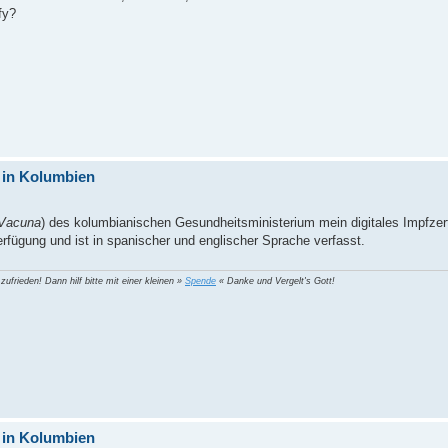
fy?
 in Kolumbien
Vacuna
) des kolumbianischen Gesundheitsministerium mein digitales Impfzer
rfügung und ist in spanischer und englischer Sprache verfasst.
 zufrieden! Dann hilf bitte mit einer kleinen »
Spende
« Danke und Vergelt's Gott!
 in Kolumbien