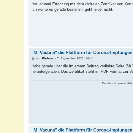
t
Hat jemand Erfahrung mit dem digitalen Zertifikat von Xerti
r
a
Ich wollte es gerade bestellen, geht leider nicht.
g
"Mi Vacuna" die Plattform für Corona-Impfungen
B
von
Eisbaer
»
7. September 2021, 16:44
e
i
Habe gerade über die im ersten Beitrag verlinkte Seite (
Mi 
t
heruntergeladen. Das Zertifikat steht im PDF Format zur Ve
r
a
g
Du bist mit unserer Hilfe
"Mi Vacuna" die Plattform für Corona-Impfungen