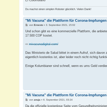
El Colombiano
Du machst einen simplen Roboter glücklich. Vielen Dank!
"Mi Vacuna" die Plattform für Corona-Impfungen
B
von
Ernesto
»
3. September 2021, 15:02
e
i
Und schon gibt es eine kommerzielle Plattform, die anbietet,
t
17.500 COP kostet.
r
a
g
⇨
mivacunadigital.com/
Das Ministerio de Salud bittet in einem Aufruf, sich davon
eigentlich kostenlos ist, aber leider noch nicht richtig funkti
Einige Kolumbianer sind schnell, wenn es ums Geld verdi
"Mi Vacuna" die Plattform für Corona-Impfungen
B
von
anuja
»
6. September 2021, 03:24
e
i
Da die offizielle kostenlose Seite vom Gesundheitsminister