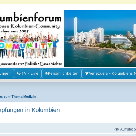
m der Freunde Kolumbiens
ien und Venezuela. Austausch, Erfahrungen und Gemeinschaft im Kolumbienforum
mungen
TV - Live
Persönlichkeiten
Venezuela - Kolumbiens 
les zum Thema Medizin
Impfungen in Kolumbien
Aufrufe:
5