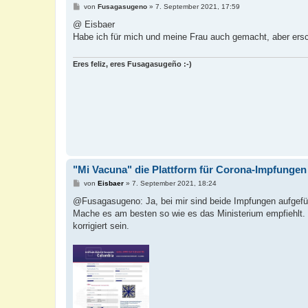
B
von
Fusagasugeno
»
7. September 2021, 17:59
e
i
@ Eisbaer
t
Habe ich für mich und meine Frau auch gemacht, aber ersch
r
a
g
Eres feliz, eres Fusagasugeño :-)
"Mi Vacuna" die Plattform für Corona-Impfungen
B
von
Eisbaer
»
7. September 2021, 18:24
e
i
@Fusagasugeno: Ja, bei mir sind beide Impfungen aufgefü
t
Mache es am besten so wie es das Ministerium empfiehlt. S
r
a
korrigiert sein.
g