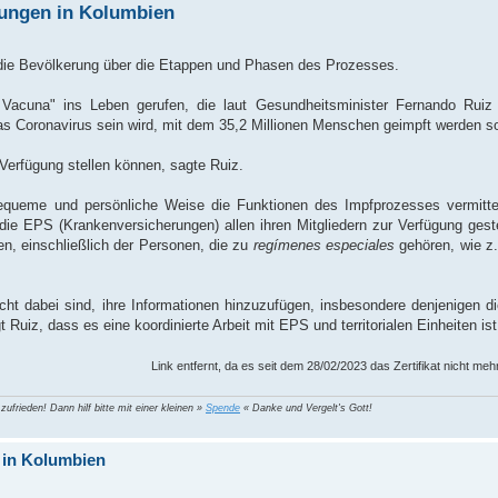
fungen in Kolumbien
 die Bevölkerung über die Etappen und Phasen des Prozesses.
 Vacuna" ins Leben gerufen, die laut Gesundheitsminister Fernando Ruiz 
Coronavirus sein wird, mit dem 35,2 Millionen Menschen geimpft werden so
Verfügung stellen können, sagte Ruiz.
f bequeme und persönliche Weise die Funktionen des Impfprozesses vermitt
die EPS (Krankenversicherungen) allen ihren Mitgliedern zur Verfügung geste
, einschließlich der Personen, die zu
regímenes especiales
gehören, wie z. 
icht dabei sind, ihre Informationen hinzuzufügen, insbesondere denjenigen d
iz, dass es eine koordinierte Arbeit mit EPS und territorialen Einheiten ist
Link entfernt, da es seit dem 28/02/2023 das Zertifikat nicht meh
 zufrieden! Dann hilf bitte mit einer kleinen »
Spende
« Danke und Vergelt's Gott!
 in Kolumbien