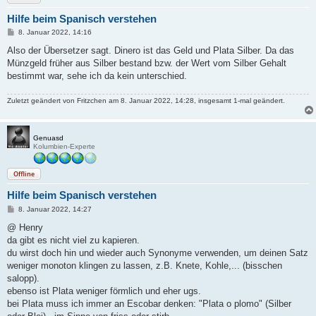
Hilfe beim Spanisch verstehen
B
8. Januar 2022, 14:16
e
i
Also der Übersetzer sagt. Dinero ist das Geld und Plata Silber. Da das
t
Münzgeld früher aus Silber bestand bzw. der Wert vom Silber Gehalt
r
a
bestimmt war, sehe ich da kein unterschied.
g
Zuletzt geändert von
Fritzchen
am 8. Januar 2022, 14:28, insgesamt 1-mal geändert.
Genuasd
Kolumbien-Experte
Offline
Hilfe beim Spanisch verstehen
B
8. Januar 2022, 14:27
e
i
@ Henry
t
da gibt es nicht viel zu kapieren.
r
a
du wirst doch hin und wieder auch Synonyme verwenden, um deinen Satz
g
weniger monoton klingen zu lassen, z.B. Knete, Kohle,... (bisschen
salopp).
ebenso ist Plata weniger förmlich und eher ugs.
bei Plata muss ich immer an Escobar denken: "Plata o plomo" (Silber