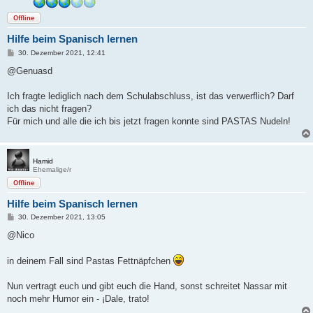
Offline
Hilfe beim Spanisch lernen
B
30. Dezember 2021, 12:41
e
i
@Genuasd
t
r
a
Ich fragte lediglich nach dem Schulabschluss, ist das verwerflich? Darf
g
ich das nicht fragen?
Für mich und alle die ich bis jetzt fragen konnte sind PASTAS Nudeln!
Hamid
Ehemalige/r
Offline
Hilfe beim Spanisch lernen
B
30. Dezember 2021, 13:05
e
i
@Nico
t
r
a
in deinem Fall sind Pastas Fettnäpfchen
g
Nun vertragt euch und gibt euch die Hand, sonst schreitet Nassar mit
noch mehr Humor ein - ¡Dale, trato!