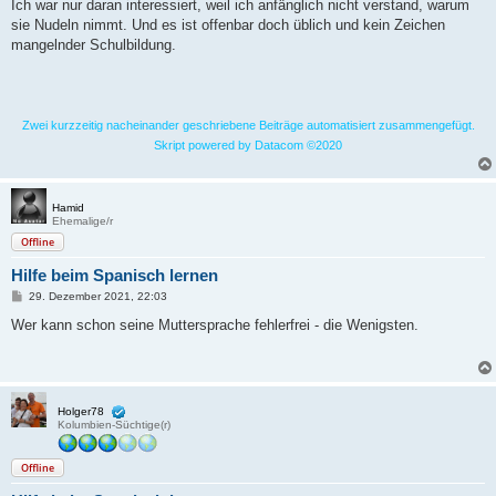
Ich war nur daran interessiert, weil ich anfänglich nicht verstand, warum
sie Nudeln nimmt. Und es ist offenbar doch üblich und kein Zeichen
mangelnder Schulbildung.
Zwei kurzzeitig nacheinander geschriebene Beiträge automatisiert zusammengefügt.
Skript powered by Datacom ©2020
Hamid
Ehemalige/r
Offline
Hilfe beim Spanisch lernen
B
29. Dezember 2021, 22:03
e
i
Wer kann schon seine Muttersprache fehlerfrei - die Wenigsten.
t
r
a
g
Holger78
Kolumbien-Süchtige(r)
Offline