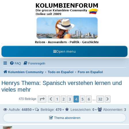
Kolumbienforum - Das
grosse Forum der
Freunde Kolumbiens
Reisen, Auswandern, Kultur, Politik, Geschichte und Visum in Kolumbien und Venezuela.
Austausch, Erfahrungen und Gemeinschaft im Kolumbienforum
Open menu
FAQ
Forenregeln
Kolumbien Community
Todo en Español
Foro en Español
Henrys Thema: Spanisch verstehen lernen und
vieles mehr
Seite
4
von
32
1
2
3
4
5
6
32
Vorherige
Nächste
470 Beiträge
…
Aufrufe:
44850
•
Beiträge:
470
•
Lesezeichen:
0
•
Abonnenten:
3
Thema abonnieren