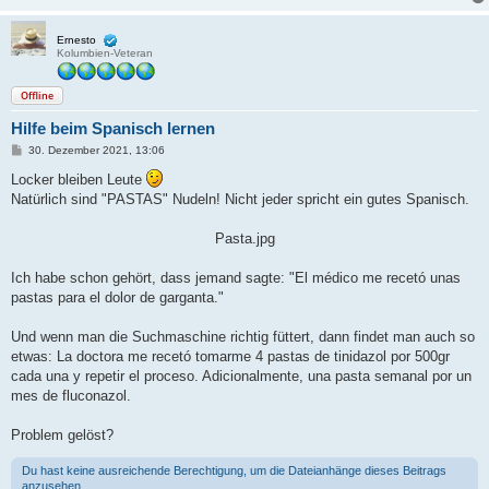
Ernesto
Kolumbien-Veteran
Offline
Hilfe beim Spanisch lernen
B
30. Dezember 2021, 13:06
e
i
Locker bleiben Leute
t
Natürlich sind "PASTAS" Nudeln! Nicht jeder spricht ein gutes Spanisch.
r
a
g
Pasta.jpg
Ich habe schon gehört, dass jemand sagte: "El médico me recetó unas
pastas para el dolor de garganta."
Und wenn man die Suchmaschine richtig füttert, dann findet man auch so
etwas: La doctora me recetó tomarme 4 pastas de tinidazol por 500gr
cada una y repetir el proceso. Adicionalmente, una pasta semanal por un
mes de fluconazol.
Problem gelöst?
Du hast keine ausreichende Berechtigung, um die Dateianhänge dieses Beitrags
anzusehen.