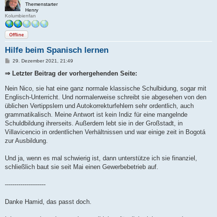
Themenstarter
Henry
Kolumbienfan
Offline
Hilfe beim Spanisch lernen
B
29. Dezember 2021, 21:49
e
i
⇒ Letzter Beitrag der vorhergehenden Seite:
t
r
Nein Nico, sie hat eine ganz normale klassische Schulbidung, sogar mit
a
g
Englisch-Unterricht. Und normalerweise schreibt sie abgesehen von den
üblichen Vertippslern und Autokorrekturfehlern sehr ordentlich, auch
grammatikalisch. Meine Antwort ist kein Indiz für eine mangelnde
Schuldbildung ihrerseits. Außerdem lebt sie in der Großstadt, in
Villavicencio in ordentlichen Verhältnissen und war einige zeit in Bogotá
zur Ausbildung.
Und ja, wenn es mal schwierig ist, dann unterstütze ich sie finanziel,
schließlich baut sie seit Mai einen Gewerbebetrieb auf.
---------------------
Danke Hamid, das passt doch.