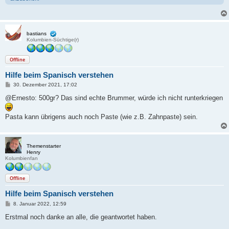
bastians
Kolumbien-Süchtige(r)
Offline
Hilfe beim Spanisch verstehen
B
30. Dezember 2021, 17:02
e
i
@Ernesto: 500gr? Das sind echte Brummer, würde ich nicht runterkriegen
t
r
a
Pasta kann übrigens auch noch Paste (wie z.B. Zahnpaste) sein.
g
Themenstarter
Henry
Kolumbienfan
Offline
Hilfe beim Spanisch verstehen
B
8. Januar 2022, 12:59
e
i
Erstmal noch danke an alle, die geantwortet haben.
t
r