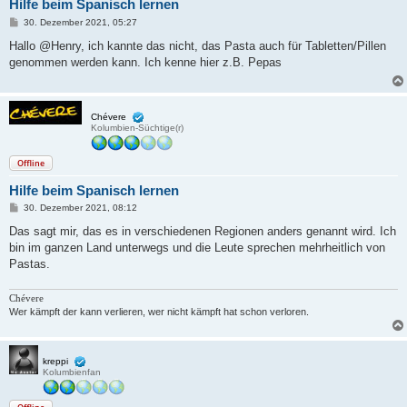
Hilfe beim Spanisch lernen
B
30. Dezember 2021, 05:27
e
i
Hallo @Henry, ich kannte das nicht, das Pasta auch für Tabletten/Pillen
t
genommen werden kann. Ich kenne hier z.B. Pepas
r
a
g
Chévere
Kolumbien-Süchtige(r)
Offline
Hilfe beim Spanisch lernen
B
30. Dezember 2021, 08:12
e
i
Das sagt mir, das es in verschiedenen Regionen anders genannt wird. Ich
t
bin im ganzen Land unterwegs und die Leute sprechen mehrheitlich von
r
a
Pastas.
g
Chévere
Wer kämpft der kann verlieren, wer nicht kämpft hat schon verloren.
kreppi
Kolumbienfan