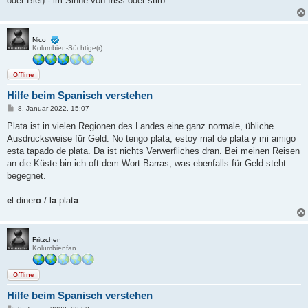
oder Blei) - im Sinne von friss oder stirb.
Nico
Kolumbien-Süchtige(r)
Offline
Hilfe beim Spanisch verstehen
B
8. Januar 2022, 15:07
e
i
Plata ist in vielen Regionen des Landes eine ganz normale, übliche
t
Ausdrucksweise für Geld. No tengo plata, estoy mal de plata y mi amigo
r
a
esta tapado de plata. Da ist nichts Verwerfliches dran. Bei meinen Reisen
g
an die Küste bin ich oft dem Wort Barras, was ebenfalls für Geld steht
begegnet.
e
l diner
o
/ l
a
plat
a
.
Fritzchen
Kolumbienfan
Offline
Hilfe beim Spanisch verstehen