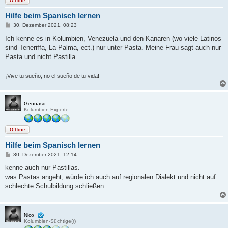
Offline
Hilfe beim Spanisch lernen
B
30. Dezember 2021, 08:23
e
i
Ich kenne es in Kolumbien, Venezuela und den Kanaren (wo viele Latinos
t
sind Teneriffa, La Palma, ect.) nur unter Pasta. Meine Frau sagt auch nur
r
a
Pasta und nicht Pastilla.
g
¡Vive tu sueño, no el sueño de tu vida!
Genuasd
Kolumbien-Experte
Offline
Hilfe beim Spanisch lernen
B
30. Dezember 2021, 12:14
e
i
kenne auch nur Pastillas.
t
was Pastas angeht, würde ich auch auf regionalen Dialekt und nicht auf
r
a
schlechte Schulbildung schließen...
g
Nico
Kolumbien-Süchtige(r)