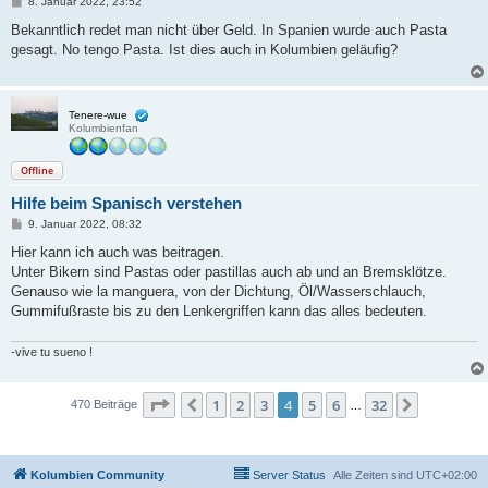
B
8. Januar 2022, 23:52
e
i
Bekanntlich redet man nicht über Geld. In Spanien wurde auch Pasta
t
gesagt. No tengo Pasta. Ist dies auch in Kolumbien geläufig?
r
a
g
Tenere-wue
Kolumbienfan
Offline
Hilfe beim Spanisch verstehen
B
9. Januar 2022, 08:32
e
i
Hier kann ich auch was beitragen.
t
Unter Bikern sind Pastas oder pastillas auch ab und an Bremsklötze.
r
a
Genauso wie la manguera, von der Dichtung, Öl/Wasserschlauch,
g
Gummifußraste bis zu den Lenkergriffen kann das alles bedeuten.
-vive tu sueno !
Seite
4
von
32
1
2
3
4
5
6
32
Vorherige
Nächste
470 Beiträge
…
Kolumbien Community
Server Status
Alle Zeiten sind
UTC+02:00