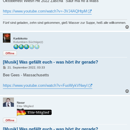
Oktoberfest Wiesn Hit 2022 Zascha "Sauf ma no a Mass"
t
r
a
https://www.youtube.com/watch?v=-3VJ4AQHtpM
g
Fünf sind geladen, zehn sind gekommen, gieß Wasser zur Suppe, heiß alle willkommen.
Karibikotto
Kolumbien-Süchtige(r)
Offline
[Musik] Was gefällt euch - was hört ihr gerade?
B
21. September 2022, 03:33
e
i
Bee Gees - Massachusetts
t
r
a
https://www.youtube.com/watch?v=FuoWykVNwyI
g
Nasar
Elite Mitglied
Offline
[Musik] Was gefällt euch - was hört ihr gerade?