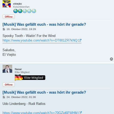
elviejito
Kolumbienfan
Offline
[Musik] Was gefällt euch - was hört ihr gerade?
B
16. Oktober 2022, 19:29
e
i
Spooky Tooth - Waitin' For the Wind
t
https://www.youtube.com/watch?v=DT881ZR7kNQ
r
a
g
Saludos,
El Viejito
Nasar
Elite Mitglied
Offline
[Musik] Was gefällt euch - was hört ihr gerade?
B
24. Oktober 2022, 01:36
e
i
Udo Lindenberg - Rudi Ratlos
t
r
a
https://www.youtube.com/watch?v=70GZid6FWHM