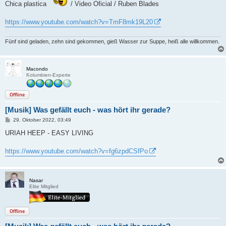
Chica plastica
/ Video Oficial / Ruben Blades
t
r
a
https://www.youtube.com/watch?v=TmF8mk19L20
g
Fünf sind geladen, zehn sind gekommen, gieß Wasser zur Suppe, heiß alle willkommen.
Macondo
Kolumbien-Experte
Offline
[Musik] Was gefällt euch - was hört ihr gerade?
B
29. Oktober 2022, 03:49
e
i
URIAH HEEP - EASY LIVING
t
r
a
https://www.youtube.com/watch?v=fg6zpdCSfPo
g
Nasar
Elite Mitglied
Offline