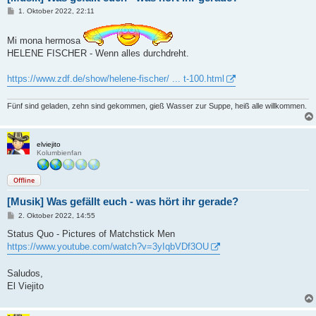
B
1. Oktober 2022, 22:11
e
i
t
Mi mona hermosa
r
HELENE FISCHER - Wenn alles durchdreht.
a
g
https://www.zdf.de/show/helene-fischer/ ... t-100.html
Fünf sind geladen, zehn sind gekommen, gieß Wasser zur Suppe, heiß alle willkommen.
elviejito
Kolumbienfan
Offline
[Musik] Was gefällt euch - was hört ihr gerade?
B
2. Oktober 2022, 14:55
e
i
Status Quo - Pictures of Matchstick Men
t
https://www.youtube.com/watch?v=3yIqbVDf3OU
r
a
g
Saludos,
El Viejito