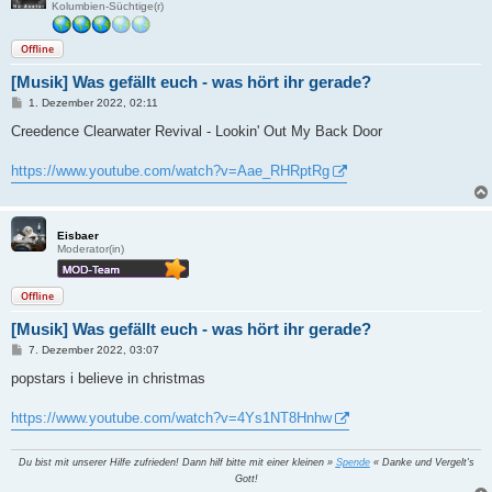
Kolumbien-Süchtige(r)
Offline
[Musik] Was gefällt euch - was hört ihr gerade?
B
1. Dezember 2022, 02:11
e
i
Creedence Clearwater Revival - Lookin' Out My Back Door
t
r
a
https://www.youtube.com/watch?v=Aae_RHRptRg
g
Eisbaer
Moderator(in)
Offline
[Musik] Was gefällt euch - was hört ihr gerade?
B
7. Dezember 2022, 03:07
e
i
popstars i believe in christmas
t
r
a
https://www.youtube.com/watch?v=4Ys1NT8Hnhw
g
Du bist mit unserer Hilfe zufrieden! Dann hilf bitte mit einer kleinen »
Spende
« Danke und Vergelt's
Gott!