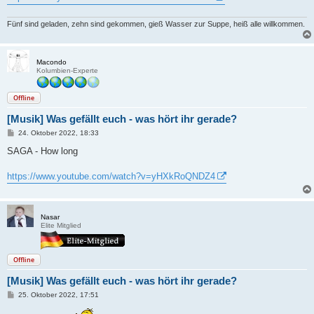
g
Fünf sind geladen, zehn sind gekommen, gieß Wasser zur Suppe, heiß alle willkommen.
Macondo
Kolumbien-Experte
Offline
[Musik] Was gefällt euch - was hört ihr gerade?
B
24. Oktober 2022, 18:33
e
i
SAGA - How long
t
r
a
https://www.youtube.com/watch?v=yHXkRoQNDZ4
g
Nasar
Elite Mitglied
Offline
[Musik] Was gefällt euch - was hört ihr gerade?
B
25. Oktober 2022, 17:51
e
i