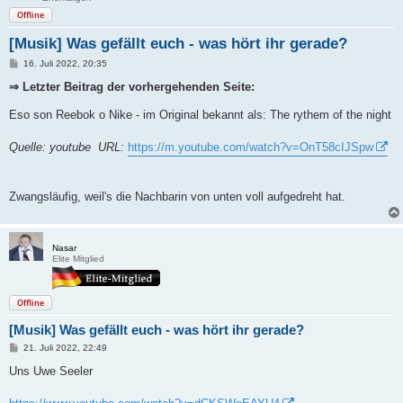
Offline
[Musik] Was gefällt euch - was hört ihr gerade?
B
16. Juli 2022, 20:35
e
i
⇒ Letzter Beitrag der vorhergehenden Seite:
t
r
Eso son Reebok o Nike - im Original bekannt als: The rythem of the night
a
g
Quelle: youtube URL:
https://m.youtube.com/watch?v=OnT58cIJSpw
Zwangsläufig, weil's die Nachbarin von unten voll aufgedreht hat.
Nasar
Elite Mitglied
Offline
[Musik] Was gefällt euch - was hört ihr gerade?
B
21. Juli 2022, 22:49
e
i
Uns Uwe Seeler
t
r
a