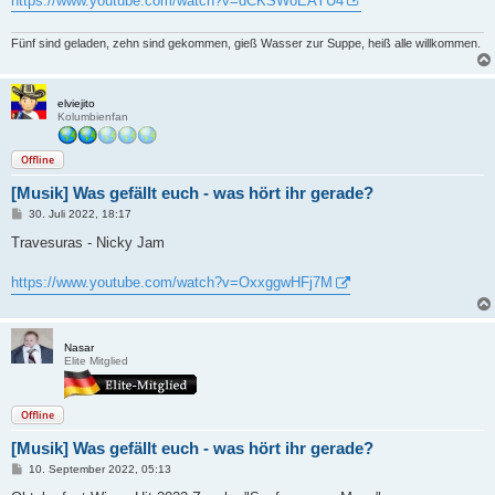
https://www.youtube.com/watch?v=dCKSWoEAYU4
g
Fünf sind geladen, zehn sind gekommen, gieß Wasser zur Suppe, heiß alle willkommen.
elviejito
Kolumbienfan
Offline
[Musik] Was gefällt euch - was hört ihr gerade?
B
30. Juli 2022, 18:17
e
i
Travesuras - Nicky Jam
t
r
a
https://www.youtube.com/watch?v=OxxggwHFj7M
g
Nasar
Elite Mitglied
Offline
[Musik] Was gefällt euch - was hört ihr gerade?
B
10. September 2022, 05:13
e
i