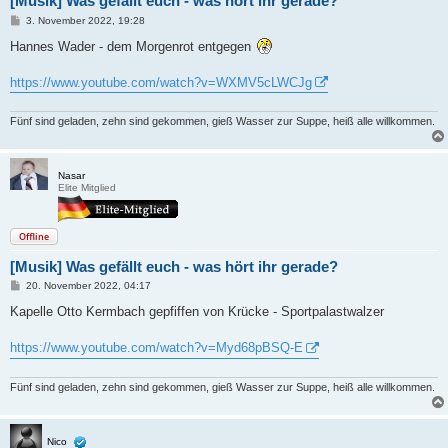
[Musik] Was gefällt euch - was hört ihr gerade?
B
3. November 2022, 19:28
e
i
Hannes Wader - dem Morgenrot entgegen
t
r
a
https://www.youtube.com/watch?v=WXMV5cLWCJg
g
Fünf sind geladen, zehn sind gekommen, gieß Wasser zur Suppe, heiß alle willkommen.
Nasar
Elite Mitglied
Offline
[Musik] Was gefällt euch - was hört ihr gerade?
B
20. November 2022, 04:17
e
i
Kapelle Otto Kermbach gepfiffen von Krücke - Sportpalastwalzer
t
r
a
https://www.youtube.com/watch?v=Myd68pBSQ-E
g
Fünf sind geladen, zehn sind gekommen, gieß Wasser zur Suppe, heiß alle willkommen.
Nico