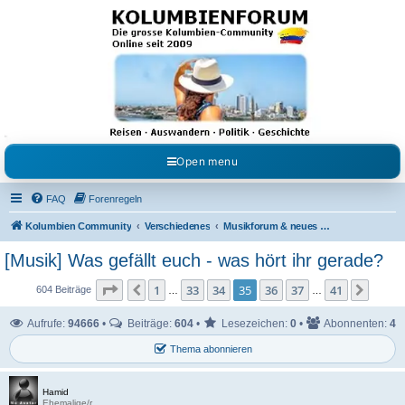
Kolumbienforum - Das
grosse Forum der
Freunde Kolumbiens
Reisen, Auswandern, Kultur, Politik, Geschichte und Visum in Kolumbien und Venezuela.
Austausch, Erfahrungen und Gemeinschaft im Kolumbienforum
Open menu
FAQ
Forenregeln
Kolumbien Community
Verschiedenes
Musikforum & neues aus dem Showgeschäft
[Musik] Was gefällt euch - was hört ihr gerade?
Seite
35
von
41
1
33
34
35
36
37
41
Vorherige
Nächs
604 Beiträge
…
…
Aufrufe:
94666
•
Beiträge:
604
•
Lesezeichen:
0
•
Abonnenten:
4
Thema abonnieren
Hamid
Ehemalige/r