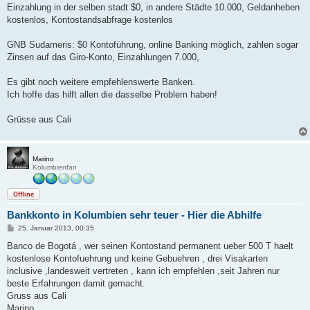
Einzahlung in der selben stadt $0, in andere Städte 10.000, Geldanheben
kostenlos, Kontostandsabfrage kostenlos
GNB Sudameris: $0 Kontoführung, online Banking möglich, zahlen sogar
Zinsen auf das Giro-Konto, Einzahlungen 7.000,
Es gibt noch weitere empfehlenswerte Banken.
Ich hoffe das hilft allen die dasselbe Problem haben!
Grüsse aus Cali
Marino
Kolumbienfan
Offline
Bankkonto in Kolumbien sehr teuer - Hier die Abhilfe
B
25. Januar 2013, 00:35
e
i
Banco de Bogotá , wer seinen Kontostand permanent ueber 500 T haelt
t
kostenlose Kontofuehrung und keine Gebuehren , drei Visakarten
r
a
inclusive ,landesweit vertreten , kann ich empfehlen ,seit Jahren nur
g
beste Erfahrungen damit gemacht.
Gruss aus Cali
Marino