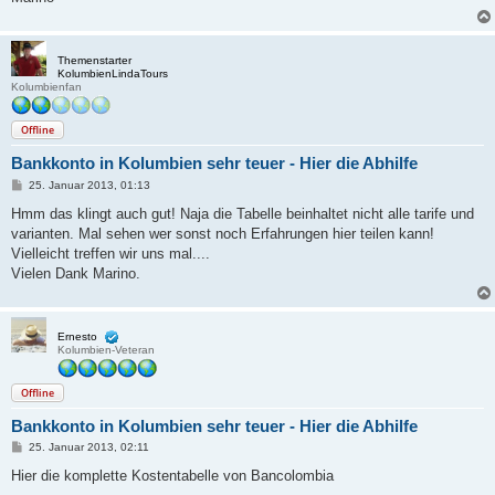
Themenstarter
KolumbienLindaTours
Kolumbienfan
Offline
Bankkonto in Kolumbien sehr teuer - Hier die Abhilfe
B
25. Januar 2013, 01:13
e
i
Hmm das klingt auch gut! Naja die Tabelle beinhaltet nicht alle tarife und
t
varianten. Mal sehen wer sonst noch Erfahrungen hier teilen kann!
r
a
Vielleicht treffen wir uns mal....
g
Vielen Dank Marino.
Ernesto
Kolumbien-Veteran
Offline
Bankkonto in Kolumbien sehr teuer - Hier die Abhilfe
B
25. Januar 2013, 02:11
e
i
Hier die komplette Kostentabelle von Bancolombia
t