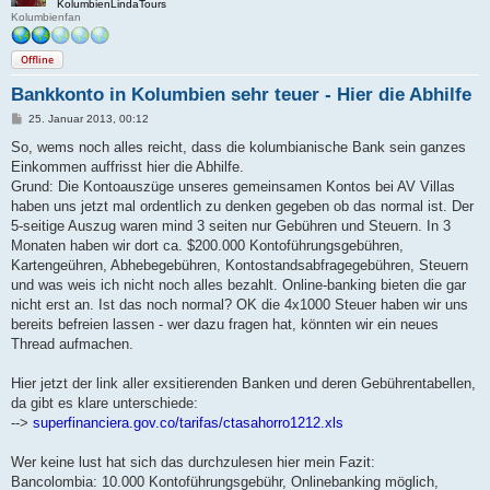
KolumbienLindaTours
Kolumbienfan
Offline
Bankkonto in Kolumbien sehr teuer - Hier die Abhilfe
B
25. Januar 2013, 00:12
e
i
So, wems noch alles reicht, dass die kolumbianische Bank sein ganzes
t
Einkommen auffrisst hier die Abhilfe.
r
a
Grund: Die Kontoauszüge unseres gemeinsamen Kontos bei AV Villas
g
haben uns jetzt mal ordentlich zu denken gegeben ob das normal ist. Der
5-seitige Auszug waren mind 3 seiten nur Gebühren und Steuern. In 3
Monaten haben wir dort ca. $200.000 Kontoführungsgebühren,
Kartengeühren, Abhebegebühren, Kontostandsabfragegebühren, Steuern
und was weis ich nicht noch alles bezahlt. Online-banking bieten die gar
nicht erst an. Ist das noch normal? OK die 4x1000 Steuer haben wir uns
bereits befreien lassen - wer dazu fragen hat, könnten wir ein neues
Thread aufmachen.
Hier jetzt der link aller exsitierenden Banken und deren Gebührentabellen,
da gibt es klare unterschiede:
-->
superfinanciera.gov.co/tarifas/ctasahorro1212.xls
Wer keine lust hat sich das durchzulesen hier mein Fazit:
Bancolombia: 10.000 Kontoführungsgebühr, Onlinebanking möglich,