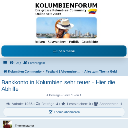
Kolumbienforum - Das
grosse Forum der
Freunde Kolumbiens
Reisen, Auswandern, Kultur, Politik, Geschichte und Visum in Kolumbien und Venezuela.
Austausch, Erfahrungen und Gemeinschaft im Kolumbienforum
Open menu
FAQ
Forenregeln
Kolumbien Community
Festland | Allgemeine Fragen
Alles zum Thema Geld
Bankkonto in Kolumbien sehr teuer - Hier die
Abhilfe
4 Beiträge • Seite
1
von
1
Aufrufe:
1035
•
Beiträge:
4
•
Lesezeichen:
0
•
Abonnenten:
1
Thema abonnieren
Themenstarter