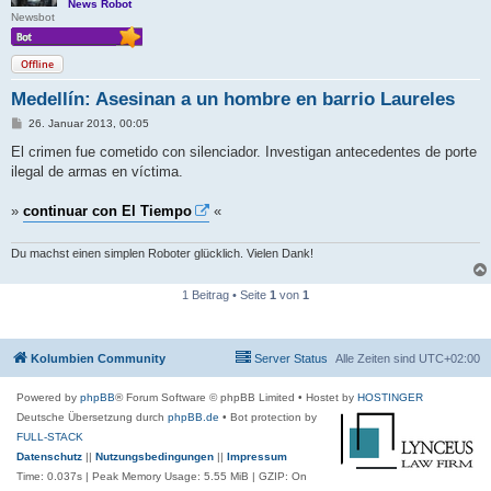
News Robot
Newsbot
Offline
Medellín: Asesinan a un hombre en barrio Laureles
B
26. Januar 2013, 00:05
e
i
El crimen fue cometido con silenciador. Investigan antecedentes de porte
t
ilegal de armas en víctima.
r
a
g
»
continuar con El Tiempo
«
Du machst einen simplen Roboter glücklich. Vielen Dank!
1 Beitrag • Seite
1
von
1
Kolumbien Community
Server Status
Alle Zeiten sind
UTC+02:00
Powered by
phpBB
® Forum Software © phpBB Limited
• Hostet by
HOSTINGER
Deutsche Übersetzung durch
phpBB.de
• Bot protection by
FULL-STACK
Datenschutz
||
Nutzungsbedingungen
||
Impressum
Time: 0.037s
| Peak Memory Usage: 5.55 MiB | GZIP: On