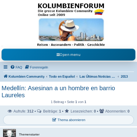
Kolumbienforum - Das
grosse Forum der
Freunde Kolumbiens
Reisen, Auswandern, Kultur, Politik, Geschichte und Visum in Kolumbien und Venezuela.
Austausch, Erfahrungen und Gemeinschaft im Kolumbienforum
Open menu
FAQ
Forenregeln
Kolumbien Community
Todo en Español
Las Últimas Noticias en Español
2013
Medellín: Asesinan a un hombre en barrio
Laureles
1 Beitrag • Seite
1
von
1
Aufrufe:
312
•
Beiträge:
1
•
Lesezeichen:
0
•
Abonnenten:
0
Thema abonnieren
Themenstarter