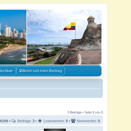
Nachbar
Wohin soll mein Beitrag
3 Beiträge • Seite
1
von
1
6299
•
Beiträge:
3
•
Lesezeichen:
0
•
Abonnenten:
0