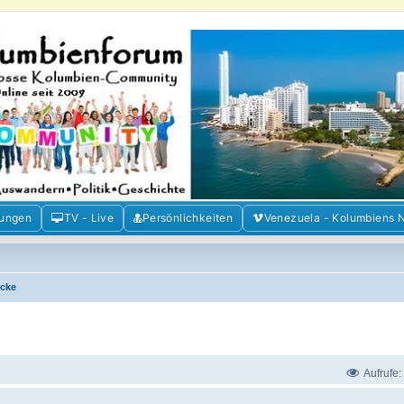
m der Freunde Kolumbiens
ien und Venezuela. Austausch, Erfahrungen und Gemeinschaft im Kolumbienforum
mungen
TV - Live
Persönlichkeiten
Venezuela - Kolumbiens 
ecke
Aufrufe: