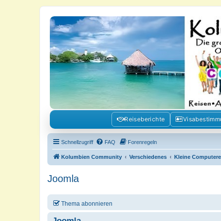
Kolumbienforum - Das grosse Foru
Reisen, Auswandern, Kultur, Politik, Geschichte und Visum in Kolumb
Reiseberichte
Visabestim
Schnellzugriff
FAQ
Forenregeln
Kolumbien Community
Verschiedenes
Kleine Computer
Joomla
Thema abonnieren
Joomla