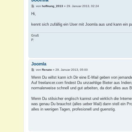
B
von
hoffnung_2013
»
29. Januar 2013, 02:24
e
i
Hi,
t
r
a
kennt sich zufällig ein User mit Joomla aus und kann ein pa
g
Gruß
P.
Joomla
B
von
Renato
»
29. Januar 2013, 05:00
e
i
Wenn Du willst kann ich Dir eine E-Mail geben von jemand
t
Auf freelancer.com findest Du unzaehlige Bieter aus Indie
r
a
normalerweise schnell und gut arbeiten, da dort alles aus 
g
Wenn Du stilsicher englisch kannst und wirklich die Intern
was genau Du brauchst (alles ueber Mail) dann stell ein Pr
alles in wenigen Tagen, profesionell und guenstig.