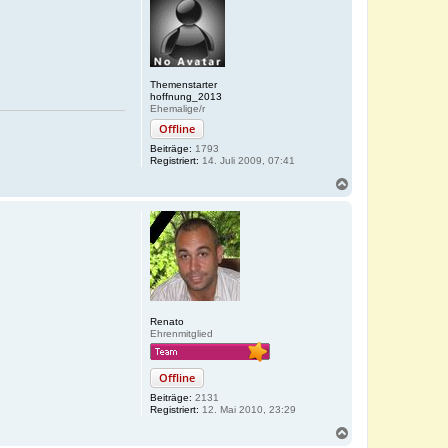
Themenstarter
hoffnung_2013
Ehemalige/r
Offline
Beiträge:
1793
Registriert:
14. Juli 2009, 07:41
N
a
c
h
o
b
e
n
Renato
Ehrenmitglied
Offline
Beiträge:
2131
Registriert:
12. Mai 2010, 23:29
N
a