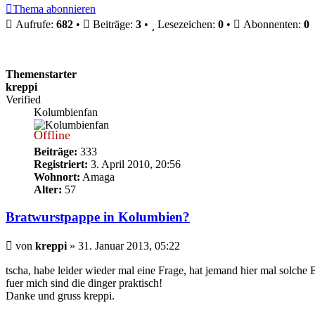
Thema abonnieren
Aufrufe:
682
•
Beiträge:
3
•
Lesezeichen:
0
•
Abonnenten:
0
Themenstarter
kreppi
Verified
Kolumbienfan
Offline
Beiträge:
333
Registriert:
3. April 2010, 20:56
Wohnort:
Amaga
Alter:
57
Bratwurstpappe in Kolumbien?
Beitrag
von
kreppi
»
31. Januar 2013, 05:22
tscha, habe leider wieder mal eine Frage, hat jemand hier mal solch
fuer mich sind die dinger praktisch!
Danke und gruss kreppi.