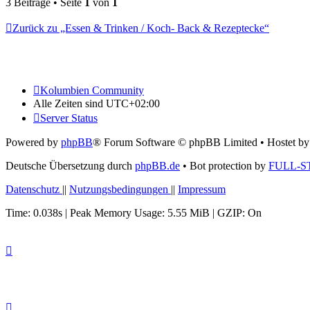
3 Beiträge • Seite
1
von
1
Zurück zu „Essen & Trinken / Koch- Back & Rezeptecke“
Kolumbien Community
Alle Zeiten sind
UTC+02:00
Server Status
Powered by
phpBB
® Forum Software © phpBB Limited
• Hostet b
Deutsche Übersetzung durch
phpBB.de
• Bot protection by
FULL-S
Datenschutz
||
Nutzungsbedingungen
||
Impressum
Time: 0.038s
| Peak Memory Usage: 5.55 MiB | GZIP: On