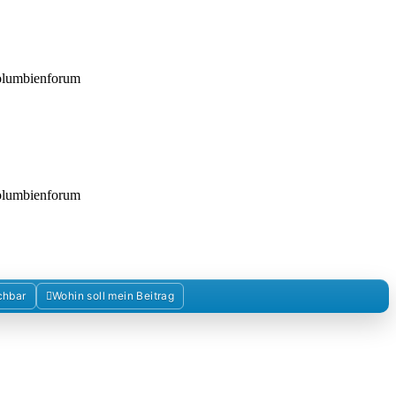
Kolumbienforum
Kolumbienforum
chbar
Wohin soll mein Beitrag