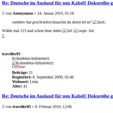
Re: Deutsche im Ausland für neu Kabel1 Dokureihe g
Beitrag
von
Anonymous
»
24. Januar 2010, 01:16
ramklov hat geschrieben:
brauchst du deren tel nr?
Wähle mal 123 und schon biste dabei
:lol:
Nach
oben
traveller85
Kolumbien-Infizierte(r)
Offline
Beiträge:
21
Registriert:
8. September 2009, 02:46
Wohnort:
Lima
Alter:
41
Re: Deutsche im Ausland für neu Kabel1 Dokureihe g
Beitrag
von
traveller85
»
8. Februar 2010, 12:06