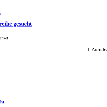
n
reihe gesucht
anke!
Aufrufe
cht