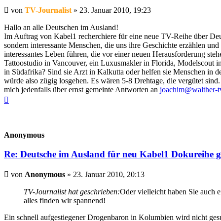
Beitrag
von
TV-Journalist
»
23. Januar 2010, 19:23
Hallo an alle Deutschen im Ausland!
Im Auftrag von Kabel1 recherchiere für eine neue TV-Reihe über Deu
sondern interessante Menschen, die uns ihre Geschichte erzählen und
interessantes Leben führen, die vor einer neuen Herausforderung st
Tattoostudio in Vancouver, ein Luxusmakler in Florida, Modelscout in
in Südafrika? Sind sie Arzt in Kalkutta oder helfen sie Menschen in 
würde also zügig losgehen. Es wären 5-8 Drehtage, die vergütet sind.
mich jedenfalls über ernst gemeinte Antworten an
joachim@walther-t
Nach
oben
Anonymous
Re: Deutsche im Ausland für neu Kabel1 Dokureihe g
Beitrag
von
Anonymous
»
23. Januar 2010, 20:13
TV-Journalist hat geschrieben:
Oder vielleicht haben Sie auch e
alles finden wir spannend!
Ein schnell aufgestiegener Drogenbaron in Kolumbien wird nicht ge