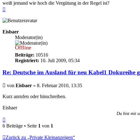
weiß jemand wie hoch die Vergütung in der Regel ist?
Nach
oben
Eisbaer
Moderator(in)
Offline
Beiträge:
10516
Registriert:
10. Juli 2009, 05:34
Re: Deutsche im Ausland für neu Kabel1 Dokureihe g
Beitrag
von
Eisbaer
»
8. Februar 2010, 13:35
Kurz anrufen oder hinschreiben.
Eisbaer
Du bist mit u
Nach
oben
6 Beiträge • Seite
1
von
1
Zurück zu „Private Kleinanzeigen“