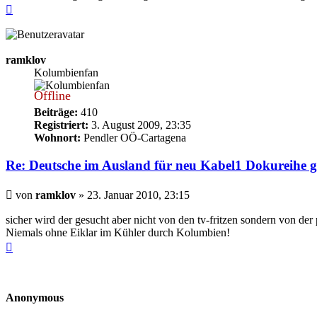
Nach
oben
ramklov
Kolumbienfan
Offline
Beiträge:
410
Registriert:
3. August 2009, 23:35
Wohnort:
Pendler OÖ-Cartagena
Re: Deutsche im Ausland für neu Kabel1 Dokureihe g
Beitrag
von
ramklov
»
23. Januar 2010, 23:15
sicher wird der gesucht aber nicht von den tv-fritzen sondern von der 
Niemals ohne Eiklar im Kühler durch Kolumbien!
Nach
oben
Anonymous