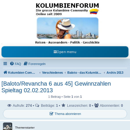
Kolumbienforum - Das
grosse Forum der
Freunde Kolumbiens
Reisen, Auswandern, Kultur, Politik, Geschichte und Visum in Kolumbien und Venezuela.
Austausch, Erfahrungen und Gemeinschaft im Kolumbienforum
Open menu
FAQ
Forenregeln
Kolumbien Community
Verschiedenes
Baloto - das Kolumbianische 6 aus 45
Archiv 2013
[Baloto/Revancha 6 aus 45] Gewinnzahlen
Spieltag 02.02.2013
1 Beitrag • Seite
1
von
1
Aufrufe:
274
•
Beiträge:
1
•
Lesezeichen:
0
•
Abonnenten:
0
Thema abonnieren
Themenstarter