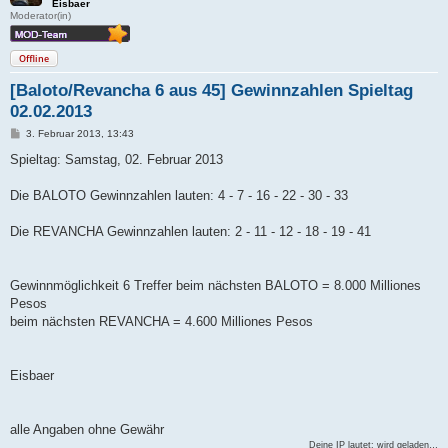
Eisbaer
Moderator(in)
Offline
[Baloto/Revancha 6 aus 45] Gewinnzahlen Spieltag
02.02.2013
B
3. Februar 2013, 13:43
e
i
Spieltag: Samstag, 02. Februar 2013
t
r
a
Die BALOTO Gewinnzahlen lauten: 4 - 7 - 16 - 22 - 30 - 33
g
Die REVANCHA Gewinnzahlen lauten: 2 - 11 - 12 - 18 - 19 - 41
Gewinnmöglichkeit 6 Treffer beim nächsten BALOTO = 8.000 Milliones
Pesos
beim nächsten REVANCHA = 4.600 Milliones Pesos
Eisbaer
alle Angaben ohne Gewähr
Deine IP lautet:
wird geladen…