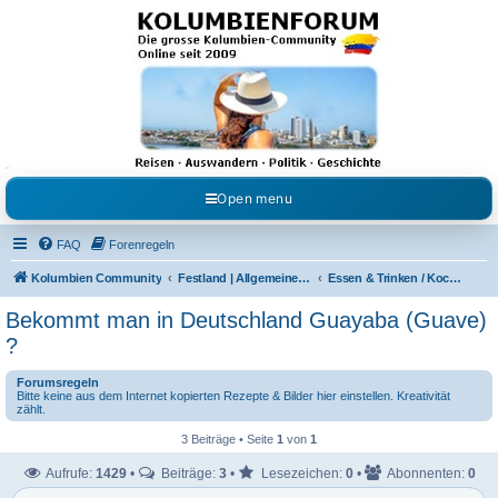
Kolumbienforum - Das
grosse Forum der
Freunde Kolumbiens
Reisen, Auswandern, Kultur, Politik, Geschichte und Visum in Kolumbien und Venezuela.
Austausch, Erfahrungen und Gemeinschaft im Kolumbienforum
Open menu
FAQ
Forenregeln
Kolumbien Community
Festland | Allgemeine Fragen
Essen & Trinken / Koch- Back & Rezeptecke
Bekommt man in Deutschland Guayaba (Guave)
?
Forumsregeln
Bitte keine aus dem Internet kopierten Rezepte & Bilder hier einstellen. Kreativität
zählt.
3 Beiträge • Seite
1
von
1
Aufrufe:
1429
•
Beiträge:
3
•
Lesezeichen:
0
•
Abonnenten:
0