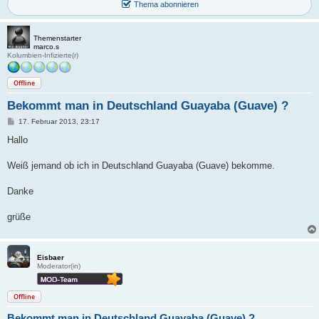
Thema abonnieren
Themenstarter
marco.s
Kolumbien-Infizierte(r)
Offline
Bekommt man in Deutschland Guayaba (Guave) ?
B
17. Februar 2013, 23:17
e
i
Hallo
t
r
a
Weiß jemand ob ich in Deutschland Guayaba (Guave) bekomme.
g
Danke
grüße
Eisbaer
Moderator(in)
Offline
Bekommt man in Deutschland Guayaba (Guave) ?