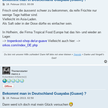
B
18. Februar 2013, 00:09
e
i
Frisch sind die äusserst schwer zu bekommen, da reife Früchte nur
t
wenige Tage haltbar sind.
r
a
Vielleicht im Asia-Laden.
g
Als Saft oder in der Dose dürfte es einfacher sein.
In Hofheim, die Firma Tropical Food Europe hat das hin- und wieder an
Lager.
-->
tropenkost-shop.de/ur-guave
Vielleicht auch hier: -->
orkos.com/index_DE.php
Du bist mit unserer Hilfe zufrieden! Dann hilf bitte mit einer kleinen »
Spende
« Danke und Vergelt's
Gott!
Themenstarter
marco.s
Kolumbien-Infizierte(r)
Offline
Bekommt man in Deutschland Guayaba (Guave) ?
B
18. Februar 2013, 02:50
e
i
Dann werd ich doch mal mein Glück versuchen
t