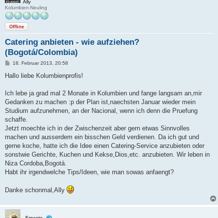
Ally
Kolumbien-Neuling
Offline
Catering anbieten - wie aufziehen?
(Bogotá/Colombia)
B
18. Februar 2013, 20:58
e
i
Hallo liebe Kolumbienprofis!
t
r
a
Ich lebe ja grad mal 2 Monate in Kolumbien und fange langsam an,mir
g
Gedanken zu machen :p der Plan ist,naechsten Januar wieder mein
Studium aufzunehmen, an der Nacional, wenn ich denn die Pruefung
schaffe.
Jetzt moechte ich in der Zwischenzeit aber gern etwas Sinnvolles
machen und ausserdem ein bisschen Geld verdienen. Da ich gut und
gerne koche, hatte ich die Idee einen Catering-Service anzubieten oder
sonstwie Gerichte, Kuchen und Kekse,Dios,etc. anzubieten. Wir leben in
Niza Cordoba,Bogotá.
Habt ihr irgendwelche Tips/Ideen, wie man sowas anfaengt?
Danke schonmal,Ally
Ernesto