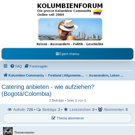
Kolumbienforum - Das
grosse Forum der
Freunde Kolumbiens
Reisen, Auswandern, Kultur, Politik, Geschichte und Visum in Kolumbien und Venezuela.
Austausch, Erfahrungen und Gemeinschaft im Kolumbienforum
Open menu
FAQ
Forenregeln
Kolumbien Community
Festland | Allgemeine Fragen
Auswandern, Leben & Arbeiten in Kolumbien
Catering anbieten - wie aufziehen?
(Bogotá/Colombia)
2 Beiträge • Seite
1
von
1
Aufrufe:
726
•
Beiträge:
2
•
Lesezeichen:
0
•
Abonnenten:
0
Thema abonnieren
Themenstarter