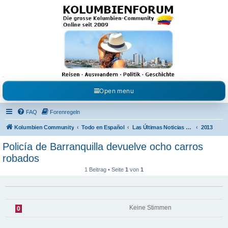
Kolumbienforum - Das
grosse Forum der
Freunde Kolumbiens
Reisen, Auswandern, Kultur, Politik, Geschichte und Visum in Kolumbien und Venezuela.
Austausch, Erfahrungen und Gemeinschaft im Kolumbienforum
Open menu
FAQ
Forenregeln
Kolumbien Community
Todo en Español
Las Últimas Noticias en Español
2013
Policía de Barranquilla devuelve ocho carros
robados
1 Beitrag • Seite
1
von
1
Keine Stimmen
0