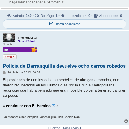
Insgesamt abgegebene Stimmen:
0
Aufrufe:
240
•
Beiträge:
1
•
Lesezeichen:
0
•
Abonnenten:
0
Thema abonnieren
Themenstarter
News Robot
Newsbot
Offline
Policía de Barranquilla devuelve ocho carros robados
B
20. Februar 2013, 00:07
e
i
El propietario de uno los ocho automóviles de alta gama robados, que
t
fueron recuperados en los últimos días por la Policía Metropolitana,
r
a
reconoció que había pensado que era imposible volver a tener su carro en
g
su poder.
»
continuar con El Heraldo
«
Du machst einen simplen Roboter glücklich. Vielen Dank!
1 Beitrag • Seite
1
von
1