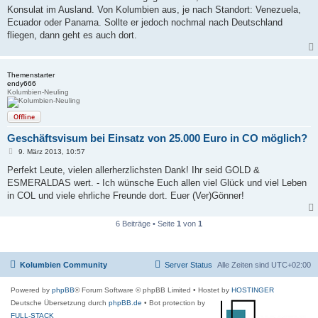
t
Konsulat im Ausland. Von Kolumbien aus, je nach Standort: Venezuela,
r
a
Ecuador oder Panama. Sollte er jedoch nochmal nach Deutschland
g
fliegen, dann geht es auch dort.
Themenstarter
endy666
Kolumbien-Neuling
Offline
Geschäftsvisum bei Einsatz von 25.000 Euro in CO möglich?
B
9. März 2013, 10:57
e
i
Perfekt Leute, vielen allerherzlichsten Dank! Ihr seid GOLD &
t
ESMERALDAS wert. - Ich wünsche Euch allen viel Glück und viel Leben
r
a
in COL und viele ehrliche Freunde dort. Euer (Ver)Gönner!
g
6 Beiträge • Seite
1
von
1
Kolumbien Community
Server Status
Alle Zeiten sind
UTC+02:00
Powered by
phpBB
® Forum Software © phpBB Limited
• Hostet by
HOSTINGER
Deutsche Übersetzung durch
phpBB.de
• Bot protection by
FULL-STACK