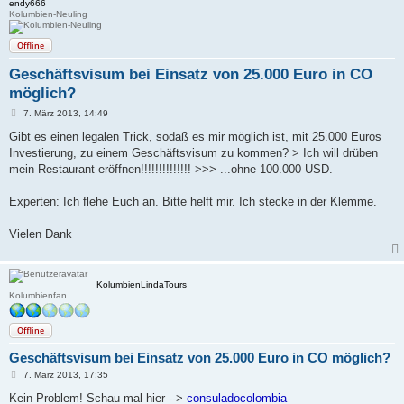
endy666
Kolumbien-Neuling
Offline
Geschäftsvisum bei Einsatz von 25.000 Euro in CO
möglich?
B
7. März 2013, 14:49
e
i
Gibt es einen legalen Trick, sodaß es mir möglich ist, mit 25.000 Euros
t
Investierung, zu einem Geschäftsvisum zu kommen? > Ich will drüben
r
a
mein Restaurant eröffnen!!!!!!!!!!!!!! >>> ...ohne 100.000 USD.
g
Experten: Ich flehe Euch an. Bitte helft mir. Ich stecke in der Klemme.
Vielen Dank
KolumbienLindaTours
Kolumbienfan
Offline
Geschäftsvisum bei Einsatz von 25.000 Euro in CO möglich?
B
7. März 2013, 17:35
e
i
Kein Problem! Schau mal hier -->
consuladocolombia-