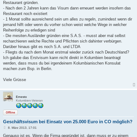
Restaurant gründen.
r
a
- Nach den 2 Jahren kann das Visum dann erneuert werden insofern das
g
Restaurant noch existiert
- 1 Monat sollte ausreichend sein um alles zu regeln, zumindest wenn dir
jemand hilft oder wenn du vorher schon weist welche Wege in welcher
Reihenfolge zu erledigen sind
- Die mesiten Ausländer gründen eine S.A.S. - musst aber mal selbst
recharchieren welche Rechte und Pflichten sich dahinter verbürgen.
Darüber hinaus gibt es noch S.A. und LTDA
- Fliegts du nach dem Monat erstmal wieder zurück nach Deutschland?
Ich galube das Erstvisum kann nicht direkt in Kolumbien beantragt
werden, dass muss du bei irgendeinem Kolumbianischen Konsulat
machen zum Bsp. in Berlin.
Viele Grüsse
Ernesto
Kolumbien-Veteran
Offline
Geschäftsvisum bei Einsatz von 25.000 Euro in CO möglich?
B
8. März 2013, 17:01
e
i
Genauso ist es. Wenn die Firma gegründet ist, dann muss er zu einem