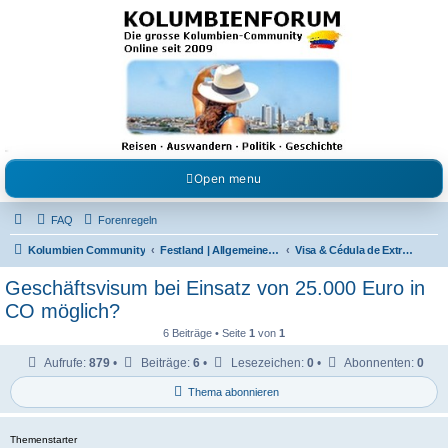
Kolumbienforum - Das
grosse Forum der
Freunde Kolumbiens
Reisen, Auswandern, Kultur, Politik, Geschichte und Visum in Kolumbien und Venezuela.
Austausch, Erfahrungen und Gemeinschaft im Kolumbienforum
Open menu
FAQ
Forenregeln
Kolumbien Community
Festland | Allgemeine Fragen
Visa & Cédula de Extranjería
Geschäftsvisum bei Einsatz von 25.000 Euro in
CO möglich?
6 Beiträge • Seite
1
von
1
Aufrufe:
879
•
Beiträge:
6
•
Lesezeichen:
0
•
Abonnenten:
0
Thema abonnieren
Themenstarter