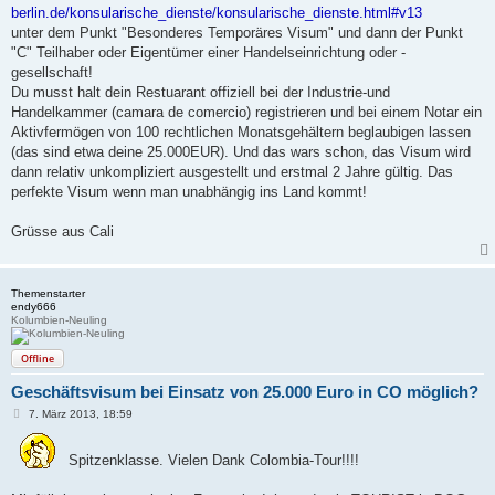
t
berlin.de/konsularische_dienste/konsularische_dienste.html#v13
r
a
unter dem Punkt "Besonderes Temporäres Visum" und dann der Punkt
g
"C" Teilhaber oder Eigentümer einer Handelseinrichtung oder -
gesellschaft!
Du musst halt dein Restuarant offiziell bei der Industrie-und
Handelkammer (camara de comercio) registrieren und bei einem Notar ein
Aktivfermögen von 100 rechtlichen Monatsgehältern beglaubigen lassen
(das sind etwa deine 25.000EUR). Und das wars schon, das Visum wird
dann relativ unkompliziert ausgestellt und erstmal 2 Jahre gültig. Das
perfekte Visum wenn man unabhängig ins Land kommt!
Grüsse aus Cali
Themenstarter
endy666
Kolumbien-Neuling
Offline
Geschäftsvisum bei Einsatz von 25.000 Euro in CO möglich?
B
7. März 2013, 18:59
e
i
t
Spitzenklasse. Vielen Dank Colombia-Tour!!!!
r
a
g