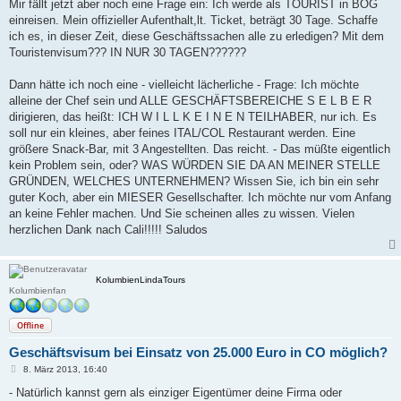
Mir fällt jetzt aber noch eine Frage ein: Ich werde als TOURIST in BOG
einreisen. Mein offizieller Aufenthalt,lt. Ticket, beträgt 30 Tage. Schaffe
ich es, in dieser Zeit, diese Geschäftssachen alle zu erledigen? Mit dem
Touristenvisum??? IN NUR 30 TAGEN??????
Dann hätte ich noch eine - vielleicht lächerliche - Frage: Ich möchte
alleine der Chef sein und ALLE GESCHÄFTSBEREICHE S E L B E R
dirigieren, das heißt: ICH W I L L K E I N E N TEILHABER, nur ich. Es
soll nur ein kleines, aber feines ITAL/COL Restaurant werden. Eine
größere Snack-Bar, mit 3 Angestellten. Das reicht. - Das müßte eigentlich
kein Problem sein, oder? WAS WÜRDEN SIE DA AN MEINER STELLE
GRÜNDEN, WELCHES UNTERNEHMEN? Wissen Sie, ich bin ein sehr
guter Koch, aber ein MIESER Gesellschafter. Ich möchte nur vom Anfang
an keine Fehler machen. Und Sie scheinen alles zu wissen. Vielen
herzlichen Dank nach Cali!!!!! Saludos
KolumbienLindaTours
Kolumbienfan
Offline
Geschäftsvisum bei Einsatz von 25.000 Euro in CO möglich?
B
8. März 2013, 16:40
e
i
- Natürlich kannst gern als einziger Eigentümer deine Firma oder
t