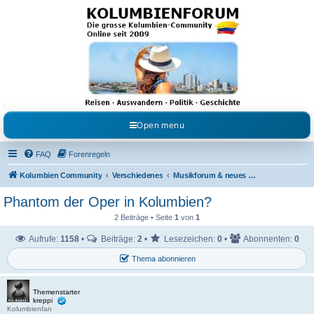
Kolumbienforum - Das
grosse Forum der
Freunde Kolumbiens
Reisen, Auswandern, Kultur, Politik, Geschichte und Visum in Kolumbien und Venezuela.
Austausch, Erfahrungen und Gemeinschaft im Kolumbienforum
Open menu
FAQ
Forenregeln
Kolumbien Community
Verschiedenes
Musikforum & neues aus dem Showgeschäft
Phantom der Oper in Kolumbien?
2 Beiträge • Seite
1
von
1
Aufrufe:
1158
•
Beiträge:
2
•
Lesezeichen:
0
•
Abonnenten:
0
Thema abonnieren
Themenstarter
kreppi
Kolumbienfan