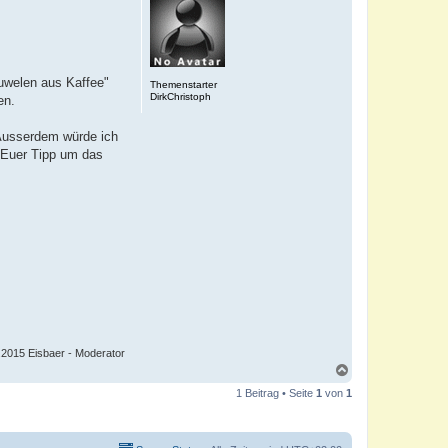
Juwelen aus Kaffee"
Themenstarter
DirkChristoph
en.
 Ausserdem würde ich
 Euer Tipp um das
9.2015 Eisbaer - Moderator
N
a
1 Beitrag • Seite
1
von
1
c
h
o
b