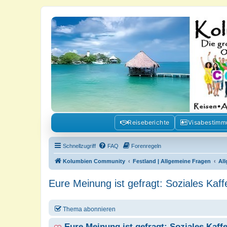
Kolumbienforum - Das grosse Foru
Reisen, Auswandern, Kultur, Politik, Geschichte und Visum in Kolumb
Reiseberichte
Visabestim
Schnellzugriff
FAQ
Forenregeln
Kolumbien Community
Festland | Allgemeine Fragen
Al
Eure Meinung ist gefragt: Soziales Kaf
Thema abonnieren
Eure Meinung ist gefragt: Soziales Kaf