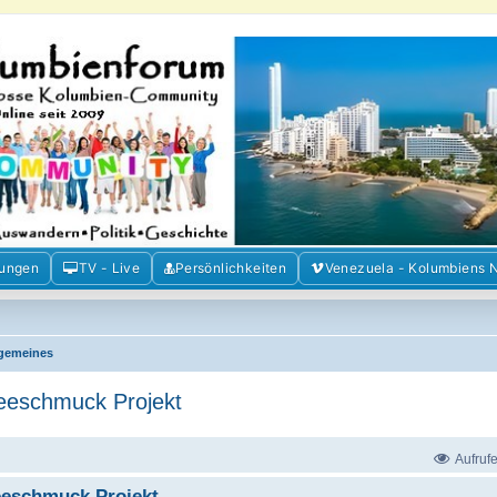
m der Freunde Kolumbiens
ien und Venezuela. Austausch, Erfahrungen und Gemeinschaft im Kolumbienforum
mungen
TV - Live
Persönlichkeiten
Venezuela - Kolumbiens 
lgemeines
feeschmuck Projekt
Aufruf
feeschmuck Projekt