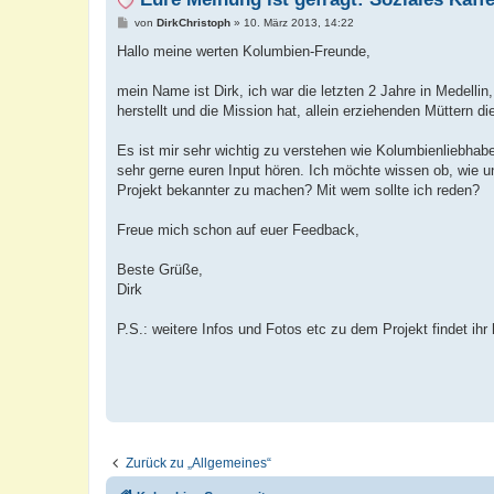
B
von
DirkChristoph
»
10. März 2013, 14:22
e
i
Hallo meine werten Kolumbien-Freunde,
t
r
a
mein Name ist Dirk, ich war die letzten 2 Jahre in Medelli
g
herstellt und die Mission hat, allein erziehenden Müttern d
Es ist mir sehr wichtig zu verstehen wie Kolumbienliebhab
sehr gerne euren Input hören. Ich möchte wissen ob, wie 
Projekt bekannter zu machen? Mit wem sollte ich reden?
Freue mich schon auf euer Feedback,
Beste Grüße,
Dirk
P.S.: weitere Infos und Fotos etc zu dem Projekt findet ihr 
Zurück zu „Allgemeines“