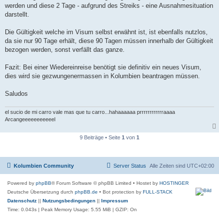
werden und diese 2 Tage - aufgrund des Streiks - eine Ausnahmesituation
darstellt.
Die Gültigkeit welche im Visum selbst erwähnt ist, ist ebenfalls nutzlos,
da sie nur 90 Tage erhält, diese 90 Tagen müssen innerhalb der Gültigkeit
bezogen werden, sonst verfällt das ganze.
Fazit: Bei einer Wiedereinreise benötigt sie definitiv ein neues Visum,
dies wird sie gezwungenermassen in Kolumbien beantragen müssen.
Saludos
el sucio de mi carro vale mas que tu carro...hahaaaaaa prrrrrrrrrrrraaaa
Arcangeeeeeeeeeeel
9 Beiträge • Seite
1
von
1
Kolumbien Community
Server Status
Alle Zeiten sind
UTC+02:00
Powered by
phpBB
® Forum Software © phpBB Limited
• Hostet by
HOSTINGER
Deutsche Übersetzung durch
phpBB.de
• Bot protection by
FULL-STACK
Datenschutz
||
Nutzungsbedingungen
||
Impressum
Time: 0.043s
| Peak Memory Usage: 5.55 MiB | GZIP: On