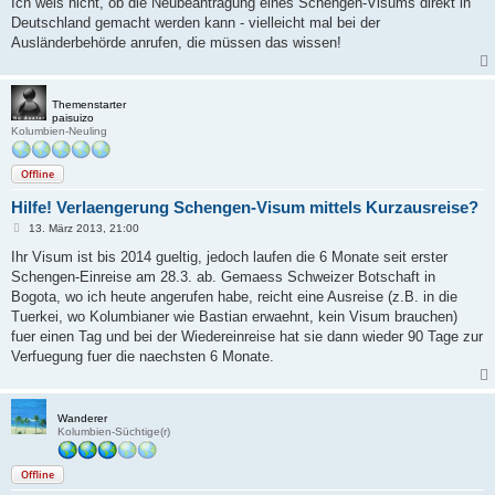
Ich weis nicht, ob die Neubeantragung eines Schengen-Visums direkt in
Deutschland gemacht werden kann - vielleicht mal bei der
Ausländerbehörde anrufen, die müssen das wissen!
Themenstarter
paisuizo
Kolumbien-Neuling
Offline
Hilfe! Verlaengerung Schengen-Visum mittels Kurzausreise?
B
13. März 2013, 21:00
e
i
Ihr Visum ist bis 2014 gueltig, jedoch laufen die 6 Monate seit erster
t
Schengen-Einreise am 28.3. ab. Gemaess Schweizer Botschaft in
r
a
Bogota, wo ich heute angerufen habe, reicht eine Ausreise (z.B. in die
g
Tuerkei, wo Kolumbianer wie Bastian erwaehnt, kein Visum brauchen)
fuer einen Tag und bei der Wiedereinreise hat sie dann wieder 90 Tage zur
Verfuegung fuer die naechsten 6 Monate.
Wanderer
Kolumbien-Süchtige(r)
Offline