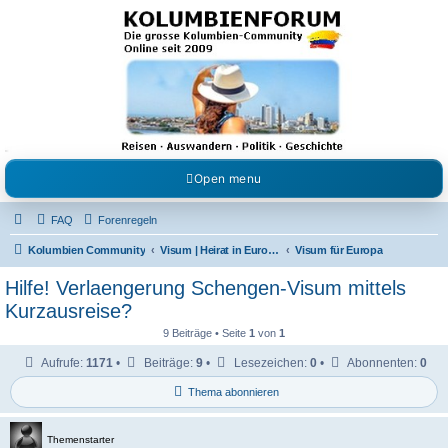
Kolumbienforum - Das
grosse Forum der
Freunde Kolumbiens
Reisen, Auswandern, Kultur, Politik, Geschichte und Visum in Kolumbien und Venezuela.
Austausch, Erfahrungen und Gemeinschaft im Kolumbienforum
Open menu
FAQ
Forenregeln
Kolumbien Community
Visum | Heirat in Europa | Visaangelegenheiten
Visum für Europa
Hilfe! Verlaengerung Schengen-Visum mittels
Kurzausreise?
9 Beiträge • Seite
1
von
1
Aufrufe:
1171
•
Beiträge:
9
•
Lesezeichen:
0
•
Abonnenten:
0
Thema abonnieren
Themenstarter