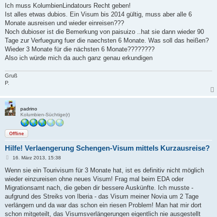
i
Ich muss KolumbienLindatours Recht geben!
t
Ist alles etwas dubios. Ein Visum bis 2014 gültig, muss aber alle 6
r
a
Monate ausreisen und wieder einreisen???
g
Noch dubioser ist die Bemerkung von paisuizo ..hat sie dann wieder 90
Tage zur Verfuegung fuer die naechsten 6 Monate. Was soll das heißen?
Wieder 3 Monate für die nächsten 6 Monate????????
Also ich würde mich da auch ganz genau erkundigen
Gruß
P.
padrino
Kolumbien-Süchtige(r)
Offline
Hilfe! Verlaengerung Schengen-Visum mittels Kurzausreise?
B
16. März 2013, 15:38
e
i
Wenn sie ein Tourivisum für 3 Monate hat, ist es definitiv nicht möglich
t
wieder einzureisen ohne neues Visum! Frag mal beim EDA oder
r
a
Migrationsamt nach, die geben dir bessere Auskünfte. Ich musste -
g
aufgrund des Streiks von Iberia - das Visum meiner Novia um 2 Tage
verlängern und da war das schon ein riesen Problem! Man hat mir dort
schon mitgeteilt, das Visumsverlängerungen eigentlich nie ausgestellt