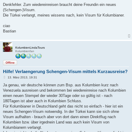
e
i
Denkfehler. Zum wiedereinreisen braucht deine Freundin ein neues
t
(Schengen-)Visum.
r
a
Die Türkei verlangt, meines wissens nach, kein Visum für Kolumbianer.
g
ciao
Bastian
KolumbienLindaTours
Kolumbienfan
Offline
Hilfe! Verlaengerung Schengen-Visum mittels Kurzausreise?
B
13. März 2013, 19:31
e
i
Ja genau, wir deutsche können zum Bsp. aus Kolumbien kurz nach
t
Venezuela ausreisen und bekommen bei wiedereinreise nach Kolumbien
r
a
einen neuen Stempel der wieder 30Tage oder so gültig ist - nach
g
180Tagen ist aber auch in Kolumbien Schluss.
Für Kolumbianer in Deutschland geht das nicht so einfach - hier ist ein
neues Schengen-Visum notwendig. In der Türkei kann sie sich ohne
Visum aufhalten - brauch aber von dort dann einen Direktflug nach
Kolumbien bzw. über irgednein Land was auch kein Visum von
Kolumbianern verlangt.