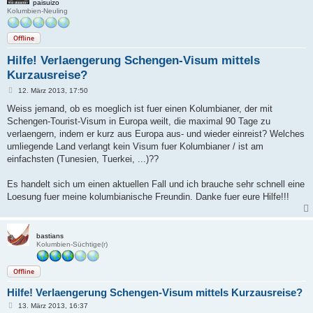
paisuizo
Kolumbien-Neuling
Offline
Hilfe! Verlaengerung Schengen-Visum mittels
Kurzausreise?
B
12. März 2013, 17:50
e
i
Weiss jemand, ob es moeglich ist fuer einen Kolumbianer, der mit
t
Schengen-Tourist-Visum in Europa weilt, die maximal 90 Tage zu
r
a
verlaengern, indem er kurz aus Europa aus- und wieder einreist? Welches
g
umliegende Land verlangt kein Visum fuer Kolumbianer / ist am
einfachsten (Tunesien, Tuerkei, ...)??
Es handelt sich um einen aktuellen Fall und ich brauche sehr schnell eine
Loesung fuer meine kolumbianische Freundin. Danke fuer eure Hilfe!!!
bastians
Kolumbien-Süchtige(r)
Offline
Hilfe! Verlaengerung Schengen-Visum mittels Kurzausreise?
B
13. März 2013, 16:37