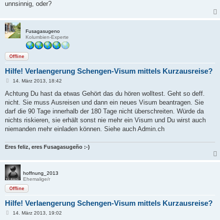
unnsinnig, oder?
Fusagasugeno
Kolumbien-Experte
Offline
Hilfe! Verlaengerung Schengen-Visum mittels Kurzausreise?
B
14. März 2013, 18:42
e
i
Achtung Du hast da etwas Gehört das du hören wolltest. Geht so deff.
t
nicht. Sie muss Ausreisen und dann ein neues Visum beantragen. Sie
r
a
darf die 90 Tage innerhalb der 180 Tage nicht überschreiten. Würde da
g
nichts riskieren, sie erhält sonst nie mehr ein Visum und Du wirst auch
niemanden mehr einladen können. Siehe auch Admin.ch
Eres feliz, eres Fusagasugeño :-)
hoffnung_2013
Ehemalige/r
Offline
Hilfe! Verlaengerung Schengen-Visum mittels Kurzausreise?
B
14. März 2013, 19:02
e