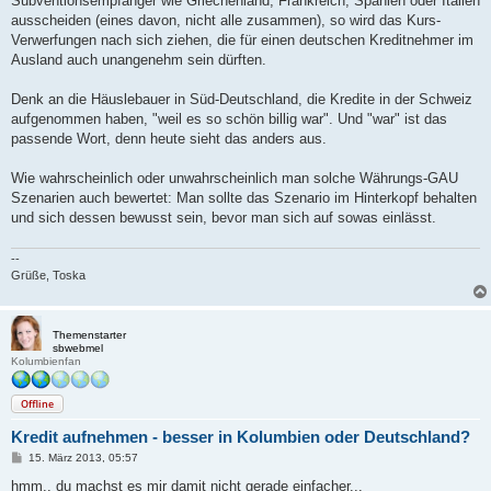
Subventionsempfänger wie Griechenland, Frankreich, Spanien oder Italien
ausscheiden (eines davon, nicht alle zusammen), so wird das Kurs-
Verwerfungen nach sich ziehen, die für einen deutschen Kreditnehmer im
Ausland auch unangenehm sein dürften.
Denk an die Häuslebauer in Süd-Deutschland, die Kredite in der Schweiz
aufgenommen haben, "weil es so schön billig war". Und "war" ist das
passende Wort, denn heute sieht das anders aus.
Wie wahrscheinlich oder unwahrscheinlich man solche Währungs-GAU
Szenarien auch bewertet: Man sollte das Szenario im Hinterkopf behalten
und sich dessen bewusst sein, bevor man sich auf sowas einlässt.
--
Grüße, Toska
Themenstarter
sbwebmel
Kolumbienfan
Offline
Kredit aufnehmen - besser in Kolumbien oder Deutschland?
B
15. März 2013, 05:57
e
i
hmm.. du machst es mir damit nicht gerade einfacher...