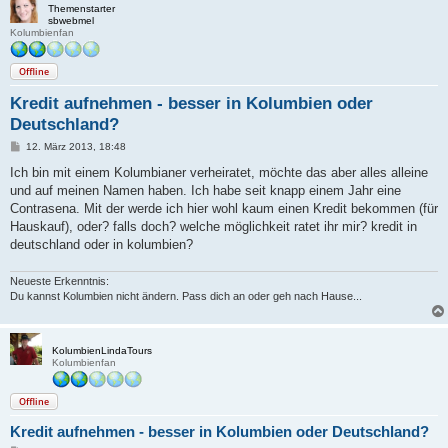
Themenstarter
sbwebmel
Kolumbienfan
Offline
Kredit aufnehmen - besser in Kolumbien oder
Deutschland?
B
12. März 2013, 18:48
e
i
Ich bin mit einem Kolumbianer verheiratet, möchte das aber alles alleine
t
und auf meinen Namen haben. Ich habe seit knapp einem Jahr eine
r
a
Contrasena. Mit der werde ich hier wohl kaum einen Kredit bekommen (für
g
Hauskauf), oder? falls doch? welche möglichkeit ratet ihr mir? kredit in
deutschland oder in kolumbien?
Neueste Erkenntnis:
Du kannst Kolumbien nicht ändern. Pass dich an oder geh nach Hause...
KolumbienLindaTours
Kolumbienfan
Offline
Kredit aufnehmen - besser in Kolumbien oder Deutschland?