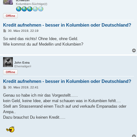
schweizer
Kolumbien-Süchtige(r)
Offline
Kredit aufnehmen - besser in Kolumbien oder Deutschland?
B
30. März 2019, 22:19
e
i
So wird das nichts! Ohne Idee, ohne Geld.
t
Wie kommst du auf Medellin und Kolumbien?
r
a
g
John Extra
Ehemalige/r
Offline
Kredit aufnehmen - besser in Kolumbien oder Deutschland?
B
30. März 2019, 22:41
e
i
Genau so habe ich mir das Vorgestellt......
t
kein Geld, keine Idee, aber mal schauen was in Kolumbien fehlt....
r
a
Stell am Strassenrand einen Tisch auf und verkaufe Empanadas oder
g
Arepa..
Dazu brauchst Du keinen Kredit.....