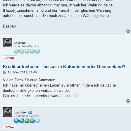
t
Ich würde es davon abhängig machen, in welcher Währung deine
r
a
(Haupt-)Einnahmen sind und den Kredit in der gleichen Währung
g
aufnehmen, sonst hast Du noch zusätzlich ein Währungsrisiko.
Bastian
Serjosha
Kolumbien-Neuling
Offline
Kredit aufnehmen - besser in Kolumbien oder Deutschland?
B
31. März 2019, 18:00
e
i
Vielen Dank für eure Antworten.
t
Ich habe mir überlegt einen Laden zu eröffnen in dem ich deutsche
r
a
deutsche Süßigkeiten verkaufen würde.
g
Gibt es in medellin bereits etwas ähnliches?
desertfox
Kolumbien-Experte
Offline