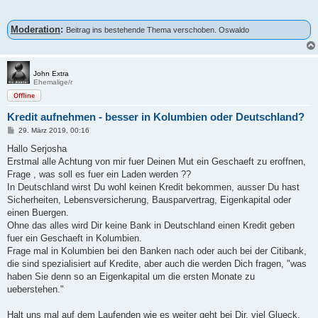
Moderation
:
Beitrag ins bestehende Thema verschoben. Oswaldo
John Extra
Ehemalige/r
Offline
Kredit aufnehmen - besser in Kolumbien oder Deutschland?
B
29. März 2019, 00:16
e
i
Hallo Serjosha
t
Erstmal alle Achtung von mir fuer Deinen Mut ein Geschaeft zu eroffnen,
r
a
Frage , was soll es fuer ein Laden werden ??
g
In Deutschland wirst Du wohl keinen Kredit bekommen, ausser Du hast
Sicherheiten, Lebensversicherung, Bausparvertrag, Eigenkapital oder
einen Buergen.
Ohne das alles wird Dir keine Bank in Deutschland einen Kredit geben
fuer ein Geschaeft in Kolumbien.
Frage mal in Kolumbien bei den Banken nach oder auch bei der Citibank,
die sind spezialisiert auf Kredite, aber auch die werden Dich fragen, "was
haben Sie denn so an Eigenkapital um die ersten Monate zu
ueberstehen."
Halt uns mal auf dem Laufenden wie es weiter geht bei Dir, viel Glueck.