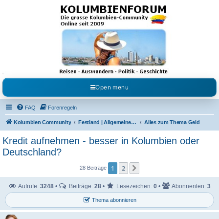
Kolumbienforum - Das
grosse Forum der
Freunde Kolumbiens
Reisen, Auswandern, Kultur, Politik, Geschichte und Visum in Kolumbien und Venezuela.
Austausch, Erfahrungen und Gemeinschaft im Kolumbienforum
Open menu
FAQ
Forenregeln
Kolumbien Community
Festland | Allgemeine Fragen
Alles zum Thema Geld
Kredit aufnehmen - besser in Kolumbien oder
Deutschland?
1
2
Nächste
28 Beiträge
Aufrufe:
3248
•
Beiträge:
28
•
Lesezeichen:
0
•
Abonnenten:
3
Thema abonnieren