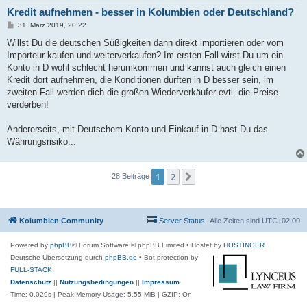
Kredit aufnehmen - besser in Kolumbien oder Deutschland?
B
31. März 2019, 20:22
e
i
Willst Du die deutschen Süßigkeiten dann direkt importieren oder vom
t
Importeur kaufen und weiterverkaufen? Im ersten Fall wirst Du um ein
r
a
Konto in D wohl schlecht herumkommen und kannst auch gleich einen
g
Kredit dort aufnehmen, die Konditionen dürften in D besser sein, im
zweiten Fall werden dich die großen Wiederverkäufer evtl. die Preise
verderben!
Andererseits, mit Deutschem Konto und Einkauf in D hast Du das
Währungsrisiko...
1
2
Nächste
28 Beiträge
Kolumbien Community
Server Status
Alle Zeiten sind
UTC+02:00
Powered by
phpBB
® Forum Software © phpBB Limited
• Hostet by
HOSTINGER
Deutsche Übersetzung durch
phpBB.de
• Bot protection by
FULL-STACK
Datenschutz
||
Nutzungsbedingungen
||
Impressum
Time: 0.029s
| Peak Memory Usage: 5.55 MiB | GZIP: On