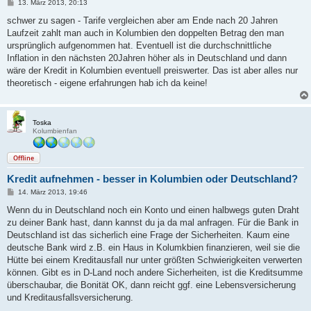
B
13. März 2013, 20:13
e
i
schwer zu sagen - Tarife vergleichen aber am Ende nach 20 Jahren
t
Laufzeit zahlt man auch in Kolumbien den doppelten Betrag den man
r
a
ursprünglich aufgenommen hat. Eventuell ist die durchschnittliche
g
Inflation in den nächsten 20Jahren höher als in Deutschland und dann
wäre der Kredit in Kolumbien eventuell preiswerter. Das ist aber alles nur
theoretisch - eigene erfahrungen hab ich da keine!
Toska
Kolumbienfan
Offline
Kredit aufnehmen - besser in Kolumbien oder Deutschland?
B
14. März 2013, 19:46
e
i
Wenn du in Deutschland noch ein Konto und einen halbwegs guten Draht
t
zu deiner Bank hast, dann kannst du ja da mal anfragen. Für die Bank in
r
a
Deutschland ist das sicherlich eine Frage der Sicherheiten. Kaum eine
g
deutsche Bank wird z.B. ein Haus in Kolumkbien finanzieren, weil sie die
Hütte bei einem Kreditausfall nur unter größten Schwierigkeiten verwerten
können. Gibt es in D-Land noch andere Sicherheiten, ist die Kreditsumme
überschaubar, die Bonität OK, dann reicht ggf. eine Lebensversicherung
und Kreditausfallsversicherung.