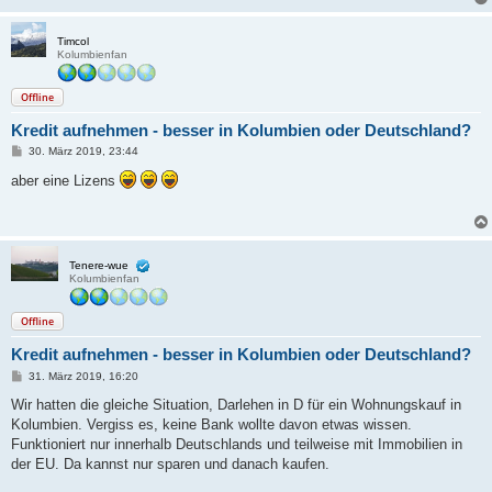
Timcol
Kolumbienfan
Offline
Kredit aufnehmen - besser in Kolumbien oder Deutschland?
B
30. März 2019, 23:44
e
i
aber eine Lizens
t
r
a
g
Tenere-wue
Kolumbienfan
Offline
Kredit aufnehmen - besser in Kolumbien oder Deutschland?
B
31. März 2019, 16:20
e
i
Wir hatten die gleiche Situation, Darlehen in D für ein Wohnungskauf in
t
Kolumbien. Vergiss es, keine Bank wollte davon etwas wissen.
r
a
Funktioniert nur innerhalb Deutschlands und teilweise mit Immobilien in
g
der EU. Da kannst nur sparen und danach kaufen.