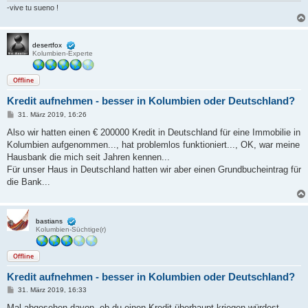
-vive tu sueno !
desertfox
Kolumbien-Experte
Offline
Kredit aufnehmen - besser in Kolumbien oder Deutschland?
B
31. März 2019, 16:26
e
i
Also wir hatten einen € 200000 Kredit in Deutschland für eine Immobilie in
t
Kolumbien aufgenommen..., hat problemlos funktioniert..., OK, war meine
r
a
Hausbank die mich seit Jahren kennen...
g
Für unser Haus in Deutschland hatten wir aber einen Grundbucheintrag für
die Bank...
bastians
Kolumbien-Süchtige(r)
Offline
Kredit aufnehmen - besser in Kolumbien oder Deutschland?
B
31. März 2019, 16:33
e
i
Mal abgesehen davon, ob du einen Kredit überhaupt kriegen würdest.