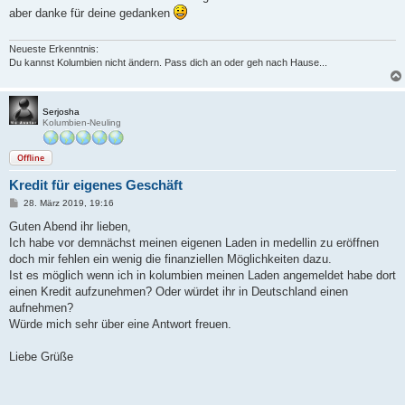
t
aber danke für deine gedanken
r
a
g
Neueste Erkenntnis:
Du kannst Kolumbien nicht ändern. Pass dich an oder geh nach Hause...
Serjosha
Kolumbien-Neuling
Offline
Kredit für eigenes Geschäft
B
28. März 2019, 19:16
e
i
Guten Abend ihr lieben,
t
Ich habe vor demnächst meinen eigenen Laden in medellin zu eröffnen
r
a
doch mir fehlen ein wenig die finanziellen Möglichkeiten dazu.
g
Ist es möglich wenn ich in kolumbien meinen Laden angemeldet habe dort
einen Kredit aufzunehmen? Oder würdet ihr in Deutschland einen
aufnehmen?
Würde mich sehr über eine Antwort freuen.
Liebe Grüße