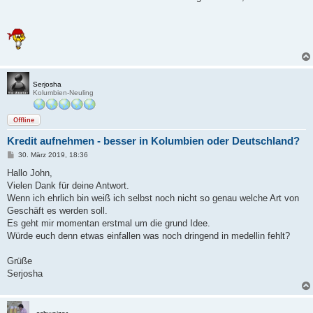
Serjosha
Kolumbien-Neuling
Offline
Kredit aufnehmen - besser in Kolumbien oder Deutschland?
B
30. März 2019, 18:36
e
i
Hallo John,
t
Vielen Dank für deine Antwort.
r
a
Wenn ich ehrlich bin weiß ich selbst noch nicht so genau welche Art von
g
Geschäft es werden soll.
Es geht mir momentan erstmal um die grund Idee.
Würde euch denn etwas einfallen was noch dringend in medellin fehlt?
Grüße
Serjosha