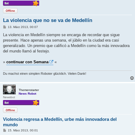
Offline
La violencia que no se va de Medellín
B
13. März 2013, 00:07
e
i
La violencia en Medellín siempre se encarga de recordar que sigue
t
presente. Hace apenas una semana, el júbilo en la ciudad era casi
r
a
generalizado. Un premio que calificó a Medellín como la más innovadora
g
del mundo llamó al festejo.
»
continuar con Semana
«
Du machst einen simplen Roboter glücklich. Vielen Dank!
Themenstarter
News Robot
Newsbot
Offline
Violencia regresa a Medellín, urbe más innovadora del
mundo
B
15. März 2013, 00:01
e