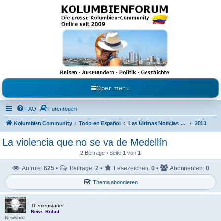
Kolumbienforum - Das
grosse Forum der
Freunde Kolumbiens
Reisen, Auswandern, Kultur, Politik, Geschichte und Visum in Kolumbien und Venezuela.
Austausch, Erfahrungen und Gemeinschaft im Kolumbienforum
Open menu
FAQ
Forenregeln
Kolumbien Community
Todo en Español
Las Últimas Noticias en Español
2013
La violencia que no se va de Medellín
2 Beiträge • Seite
1
von
1
Aufrufe:
625
•
Beiträge:
2
•
Lesezeichen:
0
•
Abonnenten:
0
Thema abonnieren
Themenstarter
News Robot
Newsbot