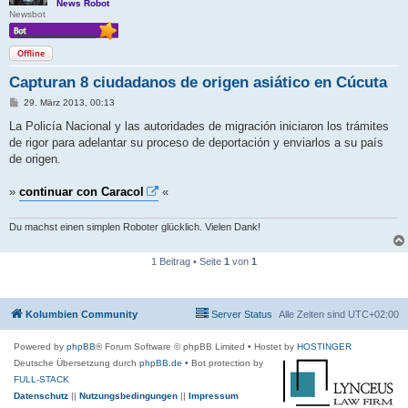
News Robot
Newsbot
Offline
Capturan 8 ciudadanos de origen asiático en Cúcuta
B
29. März 2013, 00:13
e
i
La Policía Nacional y las autoridades de migración iniciaron los trámites
t
de rigor para adelantar su proceso de deportación y enviarlos a su país
r
a
de origen.
g
»
continuar con Caracol
«
Du machst einen simplen Roboter glücklich. Vielen Dank!
1 Beitrag • Seite
1
von
1
Kolumbien Community
Server Status
Alle Zeiten sind
UTC+02:00
Powered by
phpBB
® Forum Software © phpBB Limited
• Hostet by
HOSTINGER
Deutsche Übersetzung durch
phpBB.de
• Bot protection by
FULL-STACK
Datenschutz
||
Nutzungsbedingungen
||
Impressum