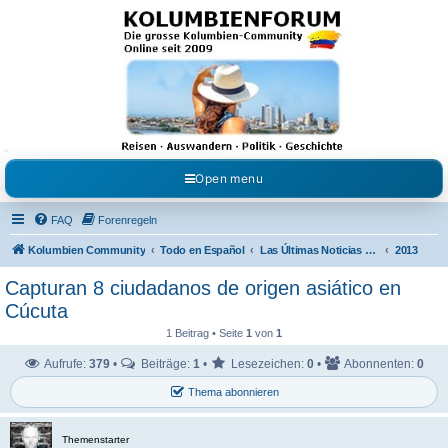
Kolumbienforum - Das
grosse Forum der
Freunde Kolumbiens
Reisen, Auswandern, Kultur, Politik, Geschichte und Visum in Kolumbien und Venezuela.
Austausch, Erfahrungen und Gemeinschaft im Kolumbienforum
Open menu
FAQ
Forenregeln
Kolumbien Community
Todo en Español
Las Últimas Noticias en Español
2013
Capturan 8 ciudadanos de origen asiático en
Cúcuta
1 Beitrag • Seite
1
von
1
Aufrufe:
379
•
Beiträge:
1
•
Lesezeichen:
0
•
Abonnenten:
0
Thema abonnieren
Themenstarter