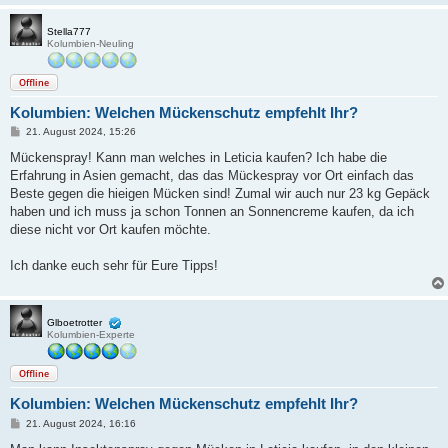
Stella777
Kolumbien-Neuling
Offline
Kolumbien: Welchen Mückenschutz empfehlt Ihr?
B
21. August 2024, 15:26
e
i
Mückenspray! Kann man welches in Leticia kaufen? Ich habe die
t
Erfahrung in Asien gemacht, das das Mückespray vor Ort einfach das
r
a
Beste gegen die hieigen Mücken sind! Zumal wir auch nur 23 kg Gepäck
g
haben und ich muss ja schon Tonnen an Sonnencreme kaufen, da ich
diese nicht vor Ort kaufen möchte.
Ich danke euch sehr für Eure Tipps!
Glboetrotter
Kolumbien-Experte
Offline
Kolumbien: Welchen Mückenschutz empfehlt Ihr?
B
21. August 2024, 16:16
e
i