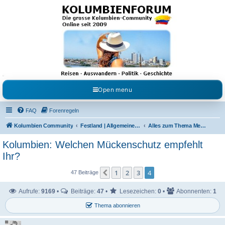
Kolumbienforum - Das
grosse Forum der
Freunde Kolumbiens
Reisen, Auswandern, Kultur, Politik, Geschichte und Visum in Kolumbien und Venezuela.
Austausch, Erfahrungen und Gemeinschaft im Kolumbienforum
Open menu
FAQ
Forenregeln
Kolumbien Community
Festland | Allgemeine Fragen
Alles zum Thema Medizin
Kolumbien: Welchen Mückenschutz empfehlt
Ihr?
1
2
3
4
Vorherige
47 Beiträge
Aufrufe:
9169
•
Beiträge:
47
•
Lesezeichen:
0
•
Abonnenten:
1
Thema abonnieren