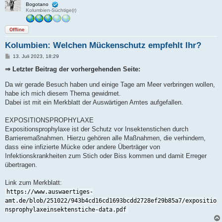
Bogotano
Kolumbien-Süchtige(r)
Offline
Kolumbien: Welchen Mückenschutz empfehlt Ihr?
B
13. Juli 2023, 18:29
e
i
⇒ Letzter Beitrag der vorhergehenden Seite:
t
r
Da wir gerade Besuch haben und einige Tage am Meer verbringen wollen,
a
g
habe ich mich diesem Thema gewidmet.
Dabei ist mit ein Merkblatt der Auswärtigen Amtes aufgefallen.
EXPOSITIONSPROPHYLAXE
Expositionsprophylaxe ist der Schutz vor Insektenstichen durch
Barrieremaßnahmen. Hierzu gehören alle Maßnahmen, die verhindern,
dass eine infizierte Mücke oder andere Überträger von
Infektionskrankheiten zum Stich oder Biss kommen und damit Erreger
übertragen.
Link zum Merkblatt:
https://www.auswaertiges-
amt.de/blob/251022/943b4cd16cd1693bcdd2728ef29b85a7/expositio
nsprophylaxeinsektenstiche-data.pdf