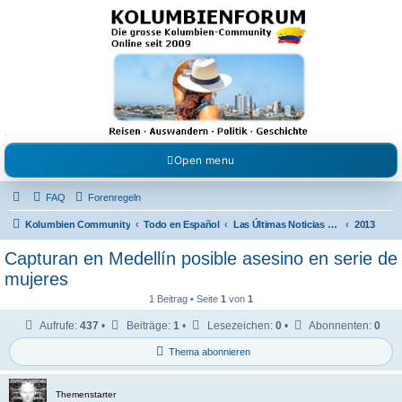
Kolumbienforum - Das
grosse Forum der
Freunde Kolumbiens
Reisen, Auswandern, Kultur, Politik, Geschichte und Visum in Kolumbien und Venezuela.
Austausch, Erfahrungen und Gemeinschaft im Kolumbienforum
Open menu
FAQ
Forenregeln
Kolumbien Community
Todo en Español
Las Últimas Noticias en Español
2013
Capturan en Medellín posible asesino en serie de
mujeres
1 Beitrag • Seite
1
von
1
Aufrufe:
437
•
Beiträge:
1
•
Lesezeichen:
0
•
Abonnenten:
0
Thema abonnieren
Themenstarter