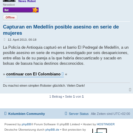
News Robot
Newsbot
Offline
Capturan en Medellín posible asesino en serie de
mujeres
B
12. April 2013, 00:18
e
i
La Policía de Antioquia capturó en el barrio El Pedregal de Medellín, a un
t
posible asesino en serie de mujeres investigado por seis desapariciones,
r
a
entre ellas la de su pareja a la que habría descuartizado y sacado en
g
bolsas de basura hacia destinos desconocidos.
»
continuar con El Colombiano
«
Du machst einen simplen Roboter glücklich. Vielen Dank!
1 Beitrag • Seite
1
von
1
Kolumbien Community
Server Status
Alle Zeiten sind
UTC+02:00
Powered by
phpBB
® Forum Software © phpBB Limited
• Hostet by
HOSTINGER
Deutsche Übersetzung durch
phpBB.de
• Bot protection by