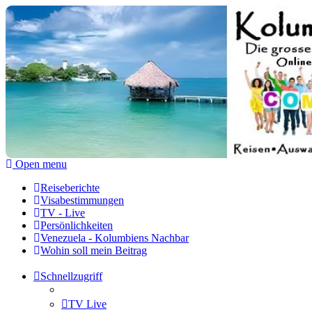
Kolumbienforum - Das grosse 
Reisen, Auswandern, Kultur, Politik, Geschichte und Visum in Kol
Zum Inhalt
Open menu
Reiseberichte
Visabestimmungen
TV - Live
Persönlichkeiten
Venezuela - Kolumbiens Nachbar
Wohin soll mein Beitrag
Schnellzugriff
TV Live