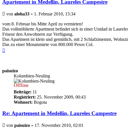
Apartement in Medellin, Laureles Campestre
Beitrag
von
aloha33
»
1. Februar 2010, 15:34
vom 8. Februar bis Mitte April zu vermieten!
Das vollmöblierte Apartment befindet sich in einer Unidad in Laurel
Friseur den Anwohnern zur Verfügung.
Das Apartment ist klein und gemütlich, mit 2 Schlafzimemrn, Wohn
Das zu einer Monatsmiete von 800.000 Pesos Col.
Nach
oben
paisuizo
Kolumbien-Neuling
Offline
Beiträge:
11
Registriert:
25. November 2009, 00:43
Wohnort:
Bogota
Re: Apartement in Medellin, Laureles Campestre
Beitrag
von
paisuizo
»
17. November 2010, 02:01