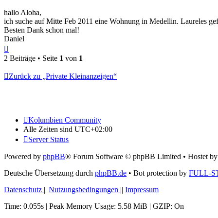
hallo Aloha,
ich suche auf Mitte Feb 2011 eine Wohnung in Medellin. Laureles gefa
Besten Dank schon mal!
Daniel
Nach
oben
2 Beiträge • Seite
1
von
1
Zurück zu „Private Kleinanzeigen“
Kolumbien Community
Alle Zeiten sind
UTC+02:00
Server Status
Powered by
phpBB
® Forum Software © phpBB Limited
• Hostet b
Deutsche Übersetzung durch
phpBB.de
• Bot protection by
FULL-S
Datenschutz
||
Nutzungsbedingungen
||
Impressum
Time: 0.055s
| Peak Memory Usage: 5.58 MiB | GZIP: On