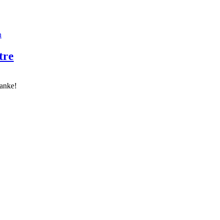
n
tre
anke!