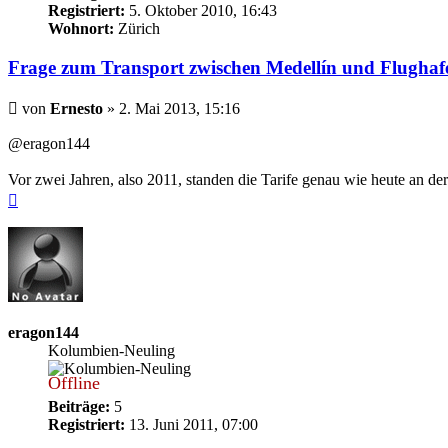
Registriert:
5. Oktober 2010, 16:43
Wohnort:
Zürich
Frage zum Transport zwischen Medellín und Flugha
Beitrag
von
Ernesto
»
2. Mai 2013, 15:16
@eragon144
Vor zwei Jahren, also 2011, standen die Tarife genau wie heute an der
Nach
oben
eragon144
Kolumbien-Neuling
Offline
Beiträge:
5
Registriert:
13. Juni 2011, 07:00