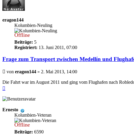
eragon144
Kolumbien-Neuling
Offline
Beiträge:
5
Registriert:
13. Juni 2011, 07:00
Frage zum Transport zwischen Medellín und Flugha
Beitrag
von
eragon144
»
2. Mai 2013, 14:00
Die Fahrt war im August 2011 und ging vom Flughafen nach Robledo sein
Nach
oben
Ernesto
Kolumbien-Veteran
Offline
Beiträge:
6590