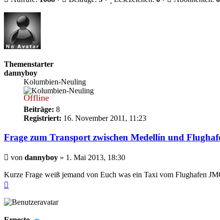
Themenstarter
dannyboy
Kolumbien-Neuling
Offline
Beiträge:
8
Registriert:
16. November 2011, 11:23
Frage zum Transport zwischen Medellín und Flugha
Beitrag
von
dannyboy
»
1. Mai 2013, 18:30
Kurze Frage weiß jemand von Euch was ein Taxi vom Flughafen JMC in
Nach
oben
Ernesto