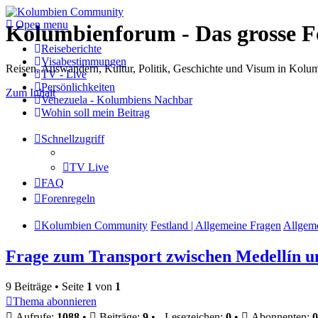
Open menu
Kolumbienforum - Das grosse 
Reiseberichte
Visabestimmungen
Reisen, Auswandern, Kultur, Politik, Geschichte und Visum in Kol
TV - Live
Persönlichkeiten
Zum Inhalt
Venezuela - Kolumbiens Nachbar
Wohin soll mein Beitrag
Schnellzugriff
TV Live
FAQ
Forenregeln
Kolumbien Community
Festland | Allgemeine Fragen
Allgem
Frage zum Transport zwischen Medellín 
9 Beiträge • Seite
1
von
1
Thema abonnieren
Aufrufe:
1088
•
Beiträge:
9
•
Lesezeichen:
0
•
Abonnenten:
0