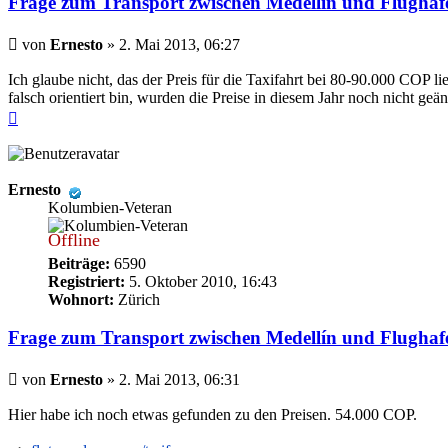
Frage zum Transport zwischen Medellín und Flugha
Beitrag
von
Ernesto
»
2. Mai 2013, 06:27
Ich glaube nicht, das der Preis für die Taxifahrt bei 80-90.000 COP l
falsch orientiert bin, wurden die Preise in diesem Jahr noch nicht geä
Nach
oben
Ernesto
Kolumbien-Veteran
Offline
Beiträge:
6590
Registriert:
5. Oktober 2010, 16:43
Wohnort:
Zürich
Frage zum Transport zwischen Medellín und Flugha
Beitrag
von
Ernesto
»
2. Mai 2013, 06:31
Hier habe ich noch etwas gefunden zu den Preisen. 54.000 COP.