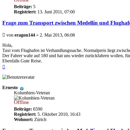
Beiträge:
5
Registriert:
13. Juni 2011, 07:00
Frage zum Transport zwischen Medellín und Flugha
Beitrag
von
eragon144
»
2. Mai 2013, 06:08
Hola,
Taxi vom Flughafen ist Verhandlungssache. Normalpreis liegt zwisch
Der Fahrer wahr auf 180 und hat uns wieder zurückfahren wollen, für
Ebenfalls Gute Reise.
Nach
oben
Ernesto
Kolumbien-Veteran
Offline
Beiträge:
6590
Registriert:
5. Oktober 2010, 16:43
Wohnort:
Zürich