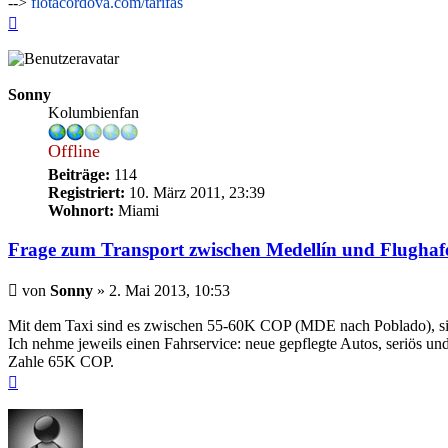
-->
flotacordova.com/tarifas
Nach
oben
Sonny
Kolumbienfan
Offline
Beiträge:
114
Registriert:
10. März 2011, 23:39
Wohnort:
Miami
Frage zum Transport zwischen Medellín und Flugha
Beitrag
von
Sonny
»
2. Mai 2013, 10:53
Mit dem Taxi sind es zwischen 55-60K COP (MDE nach Poblado), s
Ich nehme jeweils einen Fahrservice: neue gepflegte Autos, seriös un
Zahle 65K COP.
Nach
oben