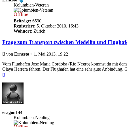
Kolumbien-Veteran
Offline
Beiträge:
6590
Registriert:
5. Oktober 2010, 16:43
Wohnort:
Zürich
Frage zum Transport zwischen Medellín und Flugha
Beitrag
von
Ernesto
»
1. Mai 2013, 19:22
Vom Flughafen Jose Maria Cordoba (Rio Negro) kommst du mit dem Bus
Olaya Herrera fahren. Der Flughafen hat eine sehr gute Anbindung. G
Nach
oben
eragon144
Kolumbien-Neuling
Offline