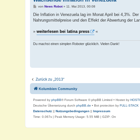
B
von
News Robot
»
11. Mai 2013, 00:08
e
i
Die Inflation in Venezuela lag im Monat April bei 4,3%. De
t
Nahrungsmittelpreise und den Effekt der Abwertung der L
r
a
g
»
weiterlesen bei latina press
«
Du machst einen simplen Roboter glücklich. Vielen Dank!
Zurück zu „2013“
Kolumbien Community
Powered by
phpBB
® Forum Software © phpBB Limited
• Hostet by
HOST
Deutsche Übersetzung durch
phpBB.de
• Bot protection by
FULL-STACK
Datenschutz
||
Nutzungsbedingungen
||
Impressum
Time: 0.067s
| Peak Memory Usage: 5.55 MiB | GZIP: On