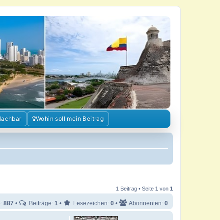
Nachbar
Wohin soll mein Beitrag
1 Beitrag • Seite
1
von
1
e:
887
•
Beiträge:
1
•
Lesezeichen:
0
•
Abonnenten:
0