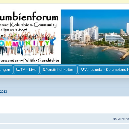
m der Freunde Kolumbiens
ien und Venezuela. Austausch, Erfahrungen und Gemeinschaft im Kolumbienforum
mungen
TV - Live
Persönlichkeiten
Venezuela - Kolumbiens 
2013
Aufruf