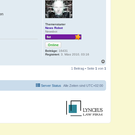
en
Themenstarter
News Robot
Newsbot
Online
Beiträge:
16431
Registriert:
3. März 2010, 03:16
N
a
1 Beitrag • Seite
1
von
1
c
h
o
b
Server Status
Alle Zeiten sind
UTC+02:00
e
n