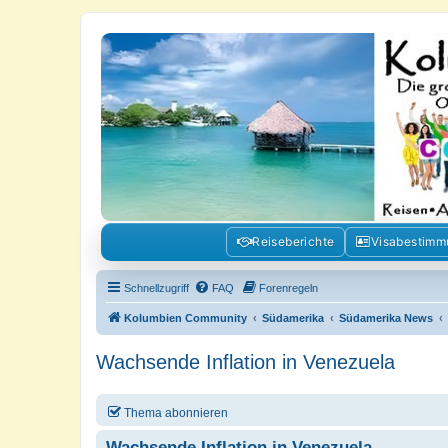
Kolumbienforum - Das grosse Foru
Reisen, Auswandern, Kultur, Politik, Geschichte und Visum in Kolumb
Reiseberichte
Visabestim
Schnellzugriff
FAQ
Forenregeln
Kolumbien Community
Südamerika
Südamerika News
Wachsende Inflation in Venezuela
Thema abonnieren
Wachsende Inflation in Venezuela