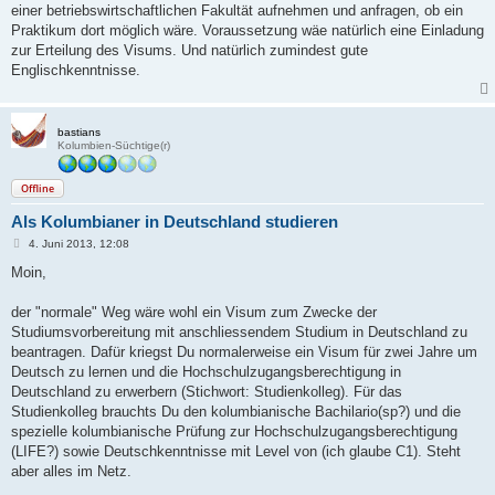
einer betriebswirtschaftlichen Fakultät aufnehmen und anfragen, ob ein
Praktikum dort möglich wäre. Voraussetzung wäe natürlich eine Einladung
zur Erteilung des Visums. Und natürlich zumindest gute
Englischkenntnisse.
bastians
Kolumbien-Süchtige(r)
Offline
Als Kolumbianer in Deutschland studieren
B
4. Juni 2013, 12:08
e
i
Moin,
t
r
a
der "normale" Weg wäre wohl ein Visum zum Zwecke der
g
Studiumsvorbereitung mit anschliessendem Studium in Deutschland zu
beantragen. Dafür kriegst Du normalerweise ein Visum für zwei Jahre um
Deutsch zu lernen und die Hochschulzugangsberechtigung in
Deutschland zu erwerbern (Stichwort: Studienkolleg). Für das
Studienkolleg brauchts Du den kolumbianische Bachilario(sp?) und die
spezielle kolumbianische Prüfung zur Hochschulzugangsberechtigung
(LIFE?) sowie Deutschkenntnisse mit Level von (ich glaube C1). Steht
aber alles im Netz.