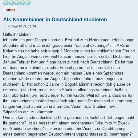
Offline
Als Kolumbianer in Deutschland studieren
B
4. Juni 2013, 03:59
e
i
Hallo ihr Lieben,
t
ich habe ein paar Fragen an euch. Erstmal zum Hintergrund: ich bin junge
r
a
20 Jahre alt und mache ich grade einen "cultural exchange" mit AFS in
g
Kolumbien,und habe seit knapp 2 Monaten einen kolumbianischen Freund
hier. Im August werden wir wohl zusammenziehen. Ich selbst bleibe bis
Januar/Februar hier und fliege dann zurück nach Deutschland. Es ist nun
so, dass mein kolumbianischer Freund gerne mit mir zurück nach
Deutschland kommen würde, dort ein halbes Jahr einen Sprachkurs
machen würde um dort im August folgenden Jahres anzufangen zu
studieren. Er hat schon 2 Jahre in Bogotá administracion (ich glaube de
empresas) studiert, musste sein Studium allerdings vor einem halben
Jahr abbrechen weil es zu teuer für ihn wurde. Weil ich weiß, dass es für
ihn unter keinen Umständen einfach wird, nach Deutschland zu kommen,
fangen wir jetzt schon an uns um das Visum, das Studium, evt.
Stipendien etc. zu kümmern.
Und ich kann jede erdenkliche Hilfe gebrauchen, welche Erfahrungen habt
ihr gemacht? Ist es besser mit einem sogenannten "Visum zum Zweck
der Studienbewerbung" einzureisen oder ein Visum zur Durchführung
eines zeitlich begrenzten Deutsch-Intensivsprachkurses zu beantragen?