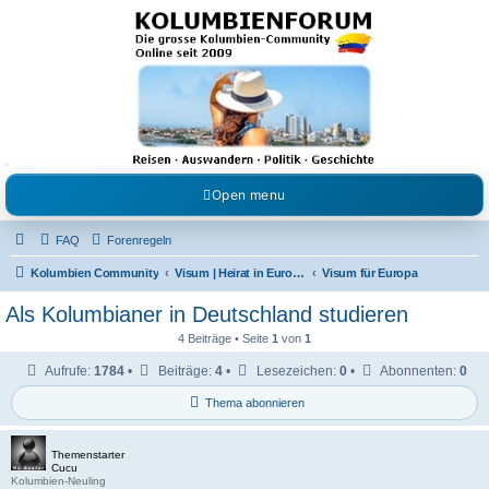
Kolumbienforum - Das
grosse Forum der
Freunde Kolumbiens
Reisen, Auswandern, Kultur, Politik, Geschichte und Visum in Kolumbien und Venezuela.
Austausch, Erfahrungen und Gemeinschaft im Kolumbienforum
Open menu
FAQ
Forenregeln
Kolumbien Community
Visum | Heirat in Europa | Visaangelegenheiten
Visum für Europa
Als Kolumbianer in Deutschland studieren
4 Beiträge • Seite
1
von
1
Aufrufe:
1784
•
Beiträge:
4
•
Lesezeichen:
0
•
Abonnenten:
0
Thema abonnieren
Themenstarter
Cucu
Kolumbien-Neuling