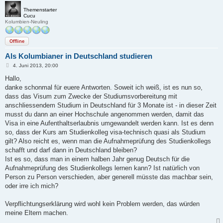
Themenstarter
Cucu
Kolumbien-Neuling
Offline
Als Kolumbianer in Deutschland studieren
B
4. Juni 2013, 20:00
e
i
Hallo,
t
danke schonmal für euere Antworten. Soweit ich weiß, ist es nun so,
r
a
dass das Visum zum Zwecke der Studiumsvorbereitung mit
g
anschliessendem Studium in Deutschland für 3 Monate ist - in dieser Zeit
musst du dann an einer Hochschule angenommen werden, damit das
Visa in eine Aufenthaltserlaubnis umgewandelt werden kann. Ist es denn
so, dass der Kurs am Studienkolleg visa-technisch quasi als Studium
gilt? Also reicht es, wenn man die Aufnahmeprüfung des Studienkollegs
schafft und darf dann in Deutschland bleiben?
Ist es so, dass man in einem halben Jahr genug Deutsch für die
Aufnahmeprüfung des Studienkollegs lernen kann? Ist natürlich von
Person zu Person verschieden, aber generell müsste das machbar sein,
oder irre ich mich?
Verpflichtungserklärung wird wohl kein Problem werden, das würden
meine Eltern machen.