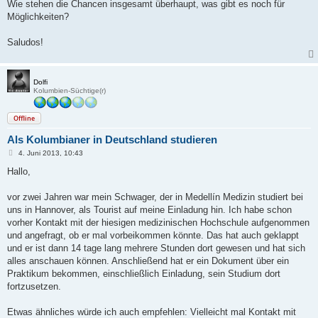
Wie stehen die Chancen insgesamt überhaupt, was gibt es noch für
Möglichkeiten?
Saludos!
Dolfi
Kolumbien-Süchtige(r)
Offline
Als Kolumbianer in Deutschland studieren
B
4. Juni 2013, 10:43
e
i
Hallo,
t
r
a
vor zwei Jahren war mein Schwager, der in Medellín Medizin studiert bei
g
uns in Hannover, als Tourist auf meine Einladung hin. Ich habe schon
vorher Kontakt mit der hiesigen medizinischen Hochschule aufgenommen
und angefragt, ob er mal vorbeikommen könnte. Das hat auch geklappt
und er ist dann 14 tage lang mehrere Stunden dort gewesen und hat sich
alles anschauen können. Anschließend hat er ein Dokument über ein
Praktikum bekommen, einschließlich Einladung, sein Studium dort
fortzusetzen.
Etwas ähnliches würde ich auch empfehlen: Vielleicht mal Kontakt mit