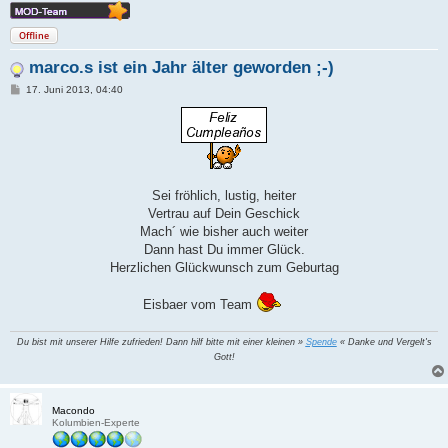
Offline
marco.s ist ein Jahr älter geworden ;-)
B
17. Juni 2013, 04:40
e
i
t
r
a
g
Sei fröhlich, lustig, heiter
Vertrau auf Dein Geschick
Mach´ wie bisher auch weiter
Dann hast Du immer Glück.
Herzlichen Glückwunsch zum Geburtag
Eisbaer vom Team
Du bist mit unserer Hilfe zufrieden! Dann hilf bitte mit einer kleinen »
Spende
« Danke und Vergelt's
Gott!
Macondo
Kolumbien-Experte