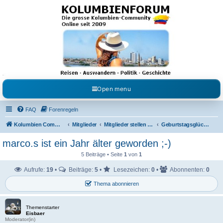
Kolumbienforum - Das
grosse Forum der
Freunde Kolumbiens
Reisen, Auswandern, Kultur, Politik, Geschichte und Visum in Kolumbien und Venezuela.
Austausch, Erfahrungen und Gemeinschaft im Kolumbienforum
Open menu
FAQ
Forenregeln
Kolumbien Community
Mitglieder
Mitglieder stellen sich vor
Geburtstagsglückwünsche
marco.s ist ein Jahr älter geworden ;-)
5 Beiträge • Seite
1
von
1
Aufrufe:
19
•
Beiträge:
5
•
Lesezeichen:
0
•
Abonnenten:
0
Thema abonnieren
Themenstarter
Eisbaer
Moderator(in)