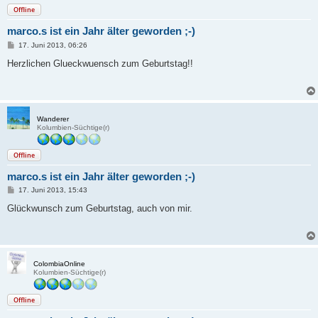
Offline
marco.s ist ein Jahr älter geworden ;-)
B
17. Juni 2013, 06:26
e
i
Herzlichen Glueckwuensch zum Geburtstag!!
t
r
a
g
Wanderer
Kolumbien-Süchtige(r)
Offline
marco.s ist ein Jahr älter geworden ;-)
B
17. Juni 2013, 15:43
e
i
Glückwunsch zum Geburtstag, auch von mir.
t
r
a
g
ColombiaOnline
Kolumbien-Süchtige(r)
Offline