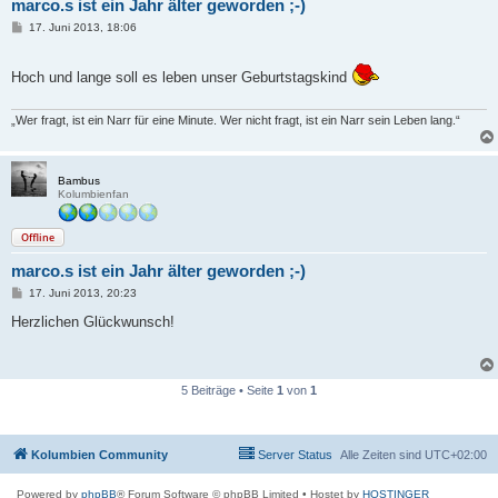
marco.s ist ein Jahr älter geworden ;-)
B
17. Juni 2013, 18:06
e
i
t
Hoch und lange soll es leben unser Geburtstagskind
r
a
g
„Wer fragt, ist ein Narr für eine Minute. Wer nicht fragt, ist ein Narr sein Leben lang.“
Bambus
Kolumbienfan
Offline
marco.s ist ein Jahr älter geworden ;-)
B
17. Juni 2013, 20:23
e
i
Herzlichen Glückwunsch!
t
r
a
g
5 Beiträge • Seite
1
von
1
Kolumbien Community
Server Status
Alle Zeiten sind
UTC+02:00
Powered by
phpBB
® Forum Software © phpBB Limited
• Hostet by
HOSTINGER