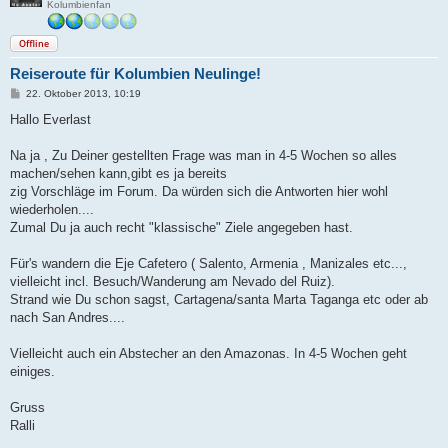
Kolumbienfan
Offline
Reiseroute für Kolumbien Neulinge!
B
22. Oktober 2013, 10:19
e
i
Hallo Everlast
t
r
a
Na ja , Zu Deiner gestellten Frage was man in 4-5 Wochen so alles
g
machen/sehen kann,gibt es ja bereits
zig Vorschläge im Forum. Da würden sich die Antworten hier wohl
wiederholen....
Zumal Du ja auch recht "klassische" Ziele angegeben hast.
Für's wandern die Eje Cafetero ( Salento, Armenia , Manizales etc...,
vielleicht incl. Besuch/Wanderung am Nevado del Ruiz).
Strand wie Du schon sagst, Cartagena/santa Marta Taganga etc oder ab
nach San Andres....
Vielleicht auch ein Abstecher an den Amazonas. In 4-5 Wochen geht
einiges.
Gruss
Ralli