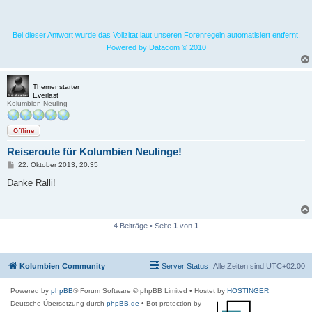
Bei dieser Antwort wurde das Vollzitat laut unseren Forenregeln automatisiert entfernt.
Powered by Datacom © 2010
Themenstarter
Everlast
Kolumbien-Neuling
Offline
Reiseroute für Kolumbien Neulinge!
B
22. Oktober 2013, 20:35
e
i
Danke Ralli!
t
r
a
g
4 Beiträge • Seite
1
von
1
Kolumbien Community
Server Status
Alle Zeiten sind
UTC+02:00
Powered by
phpBB
® Forum Software © phpBB Limited
• Hostet by
HOSTINGER
Deutsche Übersetzung durch
phpBB.de
• Bot protection by