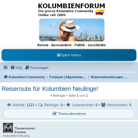
Kolumbienforum - Das
grosse Forum der
Freunde Kolumbiens
Reisen, Auswandern, Kultur, Politik, Geschichte und Visum in Kolumbien und Venezuela.
Austausch, Erfahrungen und Gemeinschaft im Kolumbienforum
Open menu
FAQ
Forenregeln
Kolumbien Community
Festland | Allgemeine Fragen
Reisevorbereitungen & Reiseerfahrungen
Reiseroute für Kolumbien Neulinge!
4 Beiträge • Seite
1
von
1
Aufrufe:
1121
•
Beiträge:
4
•
Lesezeichen:
0
•
Abonnenten:
0
Thema abonnieren
Themenstarter
Everlast
Kolumbien-Neuling