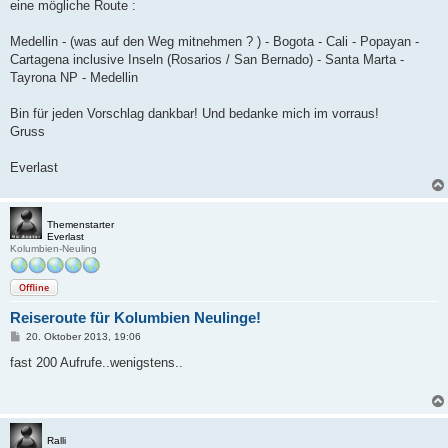
eine mögliche Route :
Medellin - (was auf den Weg mitnehmen ? ) - Bogota - Cali - Popayan -
Cartagena inclusive Inseln (Rosarios / San Bernado) - Santa Marta -
Tayrona NP - Medellin
Bin für jeden Vorschlag dankbar! Und bedanke mich im vorraus!
Gruss
Everlast
Themenstarter
Everlast
Kolumbien-Neuling
Offline
Reiseroute für Kolumbien Neulinge!
B
20. Oktober 2013, 19:06
e
i
fast 200 Aufrufe..wenigstens..
t
r
a
g
Ralli