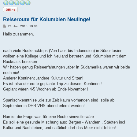
Offline
Reiseroute für Kolumbien Neulinge!
B
24. Juni 2013, 19:04
e
i
Hallo zusammen,
t
r
a
g
nach viele Rucksacktrips (Von Laos bis Indonesien) in Südostasien
wollten eine Kollege und ich Neuland betreten und Kolumbien mit dem
Rucksack bereisen.
Wir haben genug Reiseerfahrungen ,aber in Südamerika waren wir beide
noch nie!
Anderer Kontinent ,andere Kulutur und Sitten!
Es ist also der erste geplante Trip zu diesem Kontinent!
Geplant wären 4-5 Wochen ab Ende November !
Spanischkenntnise ,die zur Zeit kaum vorhanden sind ,solle ab
September in DER VHS abend erlernt werden!
Nun ist die Frage was für eine Route sinnvolle wäre.
Es soll eine gesunde Mischung aus: Bergen - Wandern , Städten incl
Kultur und Nachtleben, und natürlich darf das Meer nicht fehlen!